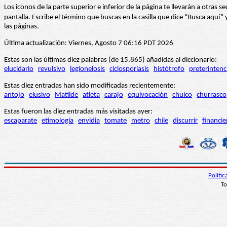
Los iconos de la parte superior e inferior de la página te llevarán a otra
pantalla. Escribe el término que buscas en la casilla que dice “Busca aqu
las páginas.
Última actualización: Viernes, Agosto 7 06:16 PDT 2026
Estas son las últimas diez palabras (de 15.865) añadidas al diccionario:
elucidario
revulsivo
legionelosis
ciclosporiasis
histótrofo
preterintenc
Estas diez entradas han sido modificadas recientemente:
antojo
elusivo
Matilde
atleta
carajo
equivocación
chuico
churrasco
Estas fueron las diez entradas más visitadas ayer:
escaparate
etimología
envidia
tomate
metro
chile
discurrir
financie
Políti
To