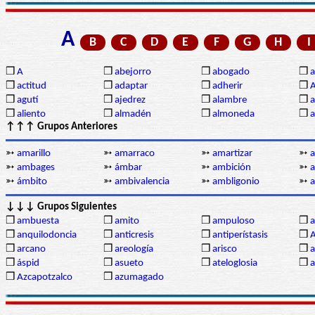
A
B
C
D
E
F
G
H
I
❒
A
❒
abejorro
❒
abogado
❒
a
❒
actitud
❒
adaptar
❒
adherir
❒
❒
agutí
❒
ajedrez
❒
alambre
❒
a
❒
aliento
❒
almadén
❒
almoneda
❒
a
↑↑↑ Grupos Anteriores
➳
amarillo
➳
amarraco
➳
amartizar
➳
➳
ambages
➳
ámbar
➳
ambición
➳
a
➳
ámbito
➳
ambivalencia
➳
ambligonio
➳
↓↓↓ Grupos Siguientes
❒
ambuesta
❒
amito
❒
ampuloso
❒
a
❒
anquilodoncia
❒
anticresis
❒
antiperístasis
❒
❒
arcano
❒
areología
❒
arisco
❒
a
❒
áspid
❒
asueto
❒
ateloglosia
❒
a
❒
Azcapotzalco
❒
azumagado