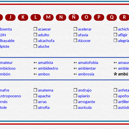
J
K
L
M
N
Ñ
O
P
Q
R
bsenta
❒
acaecer
❒
acelerar
❒
achich
ADN
❒
adulto
❒
afasia
❒
afligir
lbayalde
❒
alcachofa
❒
Alcocer
❒
alegrí
lpiste
❒
aluche
amateur
➳
amatista
➳
amatofobia
➳
amaur
mbicioso
➳
ambidextro
➳
ambientar
➳
ambie
ambón
➳
ambos
➳
ambrosía
✰ ambú
nafre
❒
anatema
❒
andrajo
❒
anfet
Antropoceno
❒
apache
❒
apiario
❒
apofo
rnés
❒
arras
❒
arrogante
❒
artille
tole
❒
atrofia
❒
aurícula
❒
autó