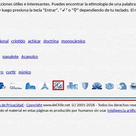
s secciones útiles e interesantes. Puedes encontrar la etimología de una pal
í” y luego presiona la tecla "Entrar", "↲" o "⚲" dependiendo de tu teclado.
ional
críptido
achicar
doctrina
monocárpico
papalote
Acapulco
ro
curtir
púnico
ca de Privacidad
-
Copyright
www.deChile.net. (c) 2001-2026 - Todos los derechos res
do el material en estas páginas es producido por humanos sin usar
inteligencia artific