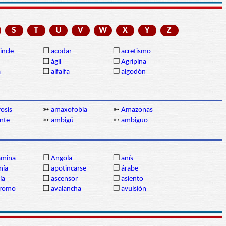
S
T
U
V
W
X
Y
Z
incle
❒
acodar
❒
acretismo
❒
ágil
❒
Agripina
a
❒
alfalfa
❒
algodón
osis
➳
amaxofobia
➳
Amazonas
nte
➳
ambigú
➳
ambiguo
amina
❒
Angola
❒
anís
nía
❒
apotincarse
❒
árabe
ría
❒
ascensor
❒
asiento
dromo
❒
avalancha
❒
avulsión