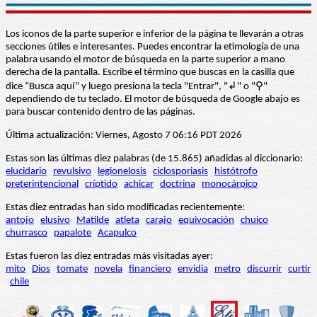
Los iconos de la parte superior e inferior de la página te llevarán a otras
secciones útiles e interesantes. Puedes encontrar la etimología de una
palabra usando el motor de búsqueda en la parte superior a mano
derecha de la pantalla. Escribe el término que buscas en la casilla que
dice “Busca aquí” y luego presiona la tecla "Entrar", "↲" o "⚲"
dependiendo de tu teclado. El motor de búsqueda de Google abajo es
para buscar contenido dentro de las páginas.
Última actualización: Viernes, Agosto 7 06:16 PDT 2026
Estas son las últimas diez palabras (de 15.865) añadidas al diccionario:
elucidario
revulsivo
legionelosis
ciclosporiasis
histótrofo
preterintencional
críptido
achicar
doctrina
monocárpico
Estas diez entradas han sido modificadas recientemente:
antojo
elusivo
Matilde
atleta
carajo
equivocación
chuico
churrasco
papalote
Acapulco
Estas fueron las diez entradas más visitadas ayer:
mito
Dios
tomate
novela
financiero
envidia
metro
discurrir
curtir
chile