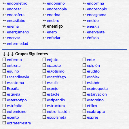
➳
endometrio
➳
endónimo
➳
endorfina
➳
endosar
➳
endoscopía
➳
endoscopio
➳
endosfera
➳
endrina
➳
eneagrama
➳
eneasílabo
➳
enebro
➳
eneldo
➳
enema
✰ enemigo
➳
energía
➳
energúmeno
➳
enero
➳
enervante
➳
enervar
➳
enfadar
➳
énfasis
➳
enfermedad
↓↓↓ Grupos Siguientes
❒
enfermo
❒
enjuto
❒
ente
❒
entrenar
❒
epazote
❒
epiplón
❒
equino
❒
ergotismo
❒
erudito
❒
Escandinavia
❒
escatófago
❒
escólex
❒
escotoma
❒
escullir
❒
eslabón
❒
España
❒
espejo
❒
espiroqueta
❒
esquela
❒
estacte
❒
estarvación
❒
estereotipo
❒
estipendio
❒
estornino
❒
estrépito
❒
estructura
❒
etílico
❒
eufemismo
❒
eutrofización
❒
exabrupto
❒
exento
❒
exoplaneta
❒
exprés
❒
extraterrestre