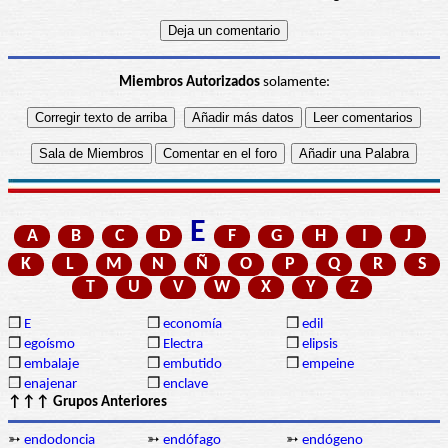
Miembros Autorizados
solamente:
E
A
B
C
D
F
G
H
I
J
K
L
M
N
Ñ
O
P
Q
R
S
T
U
V
W
X
Y
Z
❒
E
❒
economía
❒
edil
❒
egoísmo
❒
Electra
❒
elipsis
❒
embalaje
❒
embutido
❒
empeine
❒
enajenar
❒
enclave
↑↑↑ Grupos Anteriores
➳
endodoncia
➳
endófago
➳
endógeno