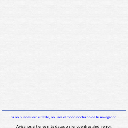
Si no puedes leer el texto, no uses el modo nocturno de tu navegador.
Avísanos si tienes más datos o si encuentras algún error.