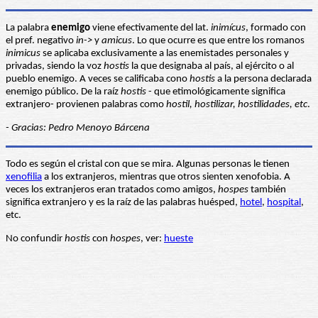
La palabra
enemigo
viene efectivamente del lat.
inimícus
, formado con
el pref. negativo
in->
y
amicus
. Lo que ocurre es que entre los romanos
inimicus
se aplicaba exclusivamente a las enemistades personales y
privadas, siendo la voz
hostis
la que designaba al país, al ejército o al
pueblo enemigo. A veces se calificaba cono
hostis
a la persona declarada
enemigo público. De la raíz
hostis
- que etimológicamente significa
extranjero- provienen palabras como
hostil, hostilizar, hostilidades, etc
.
- Gracias: Pedro Menoyo Bárcena
Todo es según el cristal con que se mira. Algunas personas le tienen
xenofilia
a los extranjeros
,
mientras que otros sienten xenofobia. A
veces los extranjeros eran tratados como amigos,
hospes
también
significa extranjero y es la raíz de las palabras huésped,
hotel
,
hospital
,
etc.
No confundir
hostis
con
hospes
, ver:
hueste