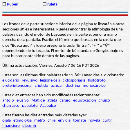
❒
Rubén
❒
ruleta
Los iconos de la parte superior e inferior de la página te llevarán a otras
secciones útiles e interesantes. Puedes encontrar la etimología de una
palabra usando el motor de búsqueda en la parte superior a mano
derecha de la pantalla. Escribe el término que buscas en la casilla que
dice “Busca aquí” y luego presiona la tecla "Entrar", "↲" o "⚲"
dependiendo de tu teclado. El motor de búsqueda de Google abajo es
para buscar contenido dentro de las páginas.
Última actualización: Viernes, Agosto 7 06:16 PDT 2026
Estas son las últimas diez palabras (de 15.865) añadidas al diccionario:
elucidario
revulsivo
legionelosis
ciclosporiasis
histótrofo
preterintencional
críptido
achicar
doctrina
monocárpico
Estas diez entradas han sido modificadas recientemente:
antojo
elusivo
Matilde
atleta
carajo
equivocación
chuico
churrasco
papalote
Acapulco
Estas fueron las diez entradas más visitadas ayer:
ojalá
etimología
metro
chile
envidia
tomate
novela
curtir
financiero
discurrir