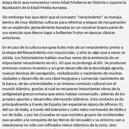
etapa de lo que conocemos como Edad Moderna en historia y supone la
liquidación de la Edad Media europea.
Sin embargo hay que decir que el concepto "renacimiento" se maneja
dentro de muy distintas culturas para referirse a etapas de recuperación
de un esplendor generalmente basadas en un recobrar buena parte de
sus esencias que dieron lugar a brillantes frutos en épocas clásicas
anteriores.
En el caso de la cultura europea hubo más de un renacimiento previo a
la etapa del Renacimiento con mayúsculas, y esto es algo que a veces se
olvida. Los historiadores hablan muchas veces de la existencia de un
importante renacimiento en el s. XII que se prolonga al XIII. Se producen
entonces nuevos inventos y un gran desarrollo de la tecnología agraria,
nuevas técnicas de navegación, revitalización y nacimiento de muchas
ciudades y desarrollo de una clase burguesa y comercial, nacimiento de
la banca, de las universidades y un intenso contacto cultural con el
mundo islámico, gracias al cual se recuperan importantes obras de la
antigüedad grecorromana que estos habían conservado, además de los
propios aportes y desarrollos del mundo islámicos. Este contacto se da
principalmente a través de España (en especial en época de Alfonso X),
del sur de Italia, a través del tolerante y culto reino normando de Sicilia y
sur de Italia, y por las Cruzadas en que nutridos grupos de occidentales
que acuden a la conquista de las tierras de Jerusalén y su entorno van a
relacionarse no sólo con refinados reinos islámicos de la zona, sino