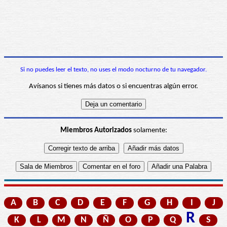
Si no puedes leer el texto, no uses el modo nocturno de tu navegador.
Avísanos si tienes más datos o si encuentras algún error.
Miembros Autorizados
solamente:
A
B
C
D
E
F
G
H
I
J
R
K
L
M
N
Ñ
O
P
Q
S