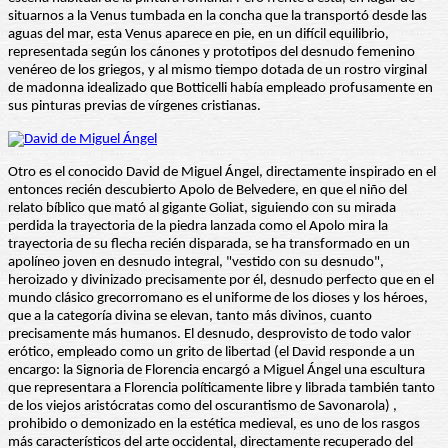
situarnos a la Venus tumbada en la concha que la transportó desde las
aguas del mar, esta Venus aparece en pie, en un difícil equilibrio,
representada según los cánones y prototipos del desnudo femenino
venéreo de los griegos, y al mismo tiempo dotada de un rostro virginal
de madonna idealizado que Botticelli había empleado profusamente en
sus pinturas previas de vírgenes cristianas.
Otro es el conocido David de Miguel Ángel, directamente inspirado en el
entonces recién descubierto Apolo de Belvedere, en que el niño del
relato bíblico que mató al gigante Goliat, siguiendo con su mirada
perdida la trayectoria de la piedra lanzada como el Apolo mira la
trayectoria de su flecha recién disparada, se ha transformado en un
apolíneo joven en desnudo integral, "vestido con su desnudo",
heroizado y divinizado precisamente por él, desnudo perfecto que en el
mundo clásico grecorromano es el uniforme de los dioses y los héroes,
que a la categoría divina se elevan, tanto más divinos, cuanto
precisamente más humanos. El desnudo, desprovisto de todo valor
erótico, empleado como un grito de libertad (el David responde a un
encargo: la Signoria de Florencia encargó a Miguel Ángel una escultura
que representara a Florencia políticamente libre y librada también tanto
de los viejos aristócratas como del oscurantismo de Savonarola) ,
prohibido o demonizado en la estética medieval, es uno de los rasgos
más característicos del arte occidental, directamente recuperado del