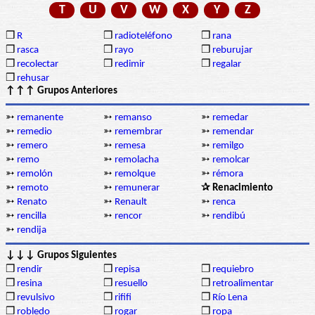
T
U
V
W
X
Y
Z
❒
R
❒
radioteléfono
❒
rana
❒
rasca
❒
rayo
❒
reburujar
❒
recolectar
❒
redimir
❒
regalar
❒
rehusar
↑↑↑ Grupos Anteriores
➳
remanente
➳
remanso
➳
remedar
➳
remedio
➳
remembrar
➳
remendar
➳
remero
➳
remesa
➳
remilgo
➳
remo
➳
remolacha
➳
remolcar
➳
remolón
➳
remolque
➳
rémora
➳
remoto
➳
remunerar
✰ Renacimiento
➳
Renato
➳
Renault
➳
renca
➳
rencilla
➳
rencor
➳
rendibú
➳
rendija
↓↓↓ Grupos Siguientes
❒
rendir
❒
repisa
❒
requiebro
❒
resina
❒
resuello
❒
retroalimentar
❒
revulsivo
❒
rififi
❒
Río Lena
❒
robledo
❒
rogar
❒
ropa