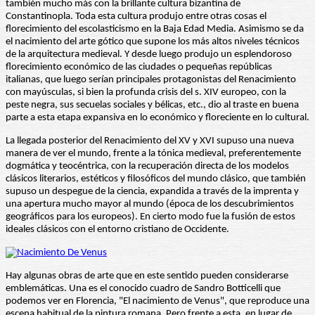
también mucho más con la brillante cultura bizantina de
Constantinopla. Toda esta cultura produjo entre otras cosas el
florecimiento del escolasticismo en la Baja Edad Media. Asimismo se da
el nacimiento del arte gótico que supone los más altos niveles técnicos
de la arquitectura medieval. Y desde luego produjo un esplendoroso
florecimiento económico de las ciudades o pequeñas repúblicas
italianas, que luego serían principales protagonistas del Renacimiento
con mayúsculas, si bien la profunda crisis del s. XIV europeo, con la
peste negra, sus secuelas sociales y bélicas, etc., dio al traste en buena
parte a esta etapa expansiva en lo económico y floreciente en lo cultural.
La llegada posterior del Renacimiento del XV y XVI supuso una nueva
manera de ver el mundo, frente a la tónica medieval, preferentemente
dogmática y teocéntrica, con la recuperación directa de los modelos
clásicos literarios, estéticos y filosóficos del mundo clásico, que también
supuso un despegue de la ciencia, expandida a través de la imprenta y
una apertura mucho mayor al mundo (época de los descubrimientos
geográficos para los europeos). En cierto modo fue la fusión de estos
ideales clásicos con el entorno cristiano de Occidente.
Hay algunas obras de arte que en este sentido pueden considerarse
emblemáticas. Una es el conocido cuadro de Sandro Botticelli que
podemos ver en Florencia, "El nacimiento de Venus", que reproduce una
escena habitual de la pintura romana. Pero frente a esta, en lugar de