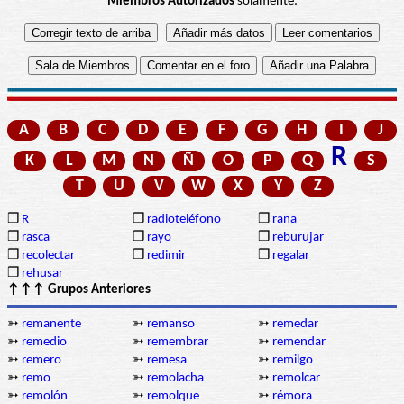
Miembros Autorizados
solamente:
A
B
C
D
E
F
G
H
I
J
R
K
L
M
N
Ñ
O
P
Q
S
T
U
V
W
X
Y
Z
❒
R
❒
radioteléfono
❒
rana
❒
rasca
❒
rayo
❒
reburujar
❒
recolectar
❒
redimir
❒
regalar
❒
rehusar
↑↑↑ Grupos Anteriores
➳
remanente
➳
remanso
➳
remedar
➳
remedio
➳
remembrar
➳
remendar
➳
remero
➳
remesa
➳
remilgo
➳
remo
➳
remolacha
➳
remolcar
➳
remolón
➳
remolque
➳
rémora