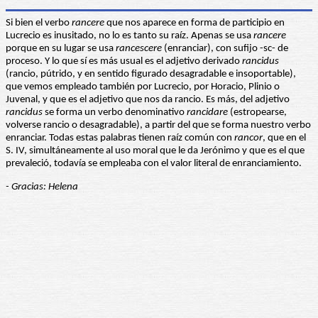
Si bien el verbo
rancere
que nos aparece en forma de participio en
Lucrecio es inusitado, no lo es tanto su raíz. Apenas se usa
rancere
porque en su lugar se usa
rancescere
(enranciar), con sufijo -sc- de
proceso. Y lo que sí es más usual es el adjetivo derivado
rancidus
(rancio, pútrido, y en sentido figurado desagradable e insoportable),
que vemos empleado también por Lucrecio, por Horacio, Plinio o
Juvenal, y que es el adjetivo que nos da rancio. Es más, del adjetivo
rancidus
se forma un verbo denominativo
rancidare
(estropearse,
volverse rancio o desagradable), a partir del que se forma nuestro verbo
enranciar. Todas estas palabras tienen raíz común con
rancor
, que en el
S. IV, simultáneamente al uso moral que le da Jerónimo y que es el que
prevaleció, todavía se empleaba con el valor literal de enranciamiento.
- Gracias: Helena