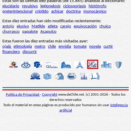
Estas son las últimas diez palabras (de 15.865) añadidas al diccionario:
elucidario
revulsivo
legionelosis
ciclosporiasis
histótrofo
preterintencional
críptido
achicar
doctrina
monocárpico
Estas diez entradas han sido modificadas recientemente:
antojo
elusivo
Matilde
atleta
carajo
equivocación
chuico
churrasco
papalote
Acapulco
Estas fueron las diez entradas más visitadas ayer:
ojalá
etimología
metro
chile
envidia
tomate
novela
curtir
financiero
discurrir
Política de Privacidad
-
Copyright
www.deChile.net. (c) 2001-2026 - Todos los
derechos reservados
Todo el material en estas páginas es producido por humanos sin usar
inteligencia
artificial