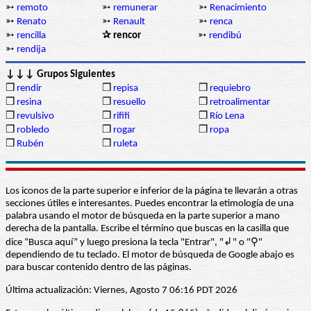
➳
remoto
➳
remunerar
➳
Renacimiento
➳
Renato
➳
Renault
➳
renca
➳
rencilla
✰ rencor
➳
rendibú
➳
rendija
↓↓↓ Grupos Siguientes
❒
rendir
❒
repisa
❒
requiebro
❒
resina
❒
resuello
❒
retroalimentar
❒
revulsivo
❒
rififi
❒
Río Lena
❒
robledo
❒
rogar
❒
ropa
❒
Rubén
❒
ruleta
Los iconos de la parte superior e inferior de la página te llevarán a otras
secciones útiles e interesantes. Puedes encontrar la etimología de una
palabra usando el motor de búsqueda en la parte superior a mano
derecha de la pantalla. Escribe el término que buscas en la casilla que
dice “Busca aquí” y luego presiona la tecla "Entrar", "↲" o "⚲"
dependiendo de tu teclado. El motor de búsqueda de Google abajo es
para buscar contenido dentro de las páginas.
Última actualización: Viernes, Agosto 7 06:16 PDT 2026