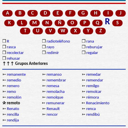
A
B
C
D
E
F
G
H
I
J
R
K
L
M
N
Ñ
O
P
Q
S
T
U
V
W
X
Y
Z
❒
R
❒
radioteléfono
❒
rana
❒
rasca
❒
rayo
❒
reburujar
❒
recolectar
❒
redimir
❒
regalar
❒
rehusar
↑↑↑ Grupos Anteriores
➳
remanente
➳
remanso
➳
remedar
➳
remedio
➳
remembrar
➳
remendar
➳
remero
➳
remesa
➳
remilgo
➳
remo
➳
remolacha
➳
remolcar
➳
remolón
➳
remolque
➳
rémora
✰ remoto
➳
remunerar
➳
Renacimiento
➳
Renato
➳
Renault
➳
renca
➳
rencilla
➳
rencor
➳
rendibú
➳
rendija