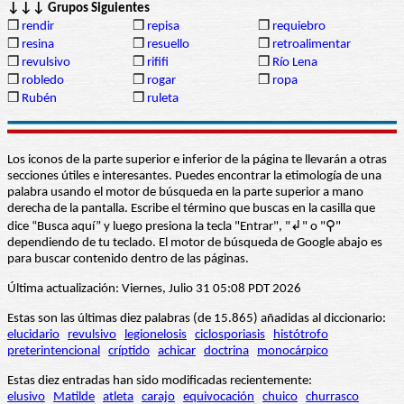
↓↓↓ Grupos Siguientes
❒
rendir
❒
repisa
❒
requiebro
❒
resina
❒
resuello
❒
retroalimentar
❒
revulsivo
❒
rififi
❒
Río Lena
❒
robledo
❒
rogar
❒
ropa
❒
Rubén
❒
ruleta
Los iconos de la parte superior e inferior de la página te llevarán a otras
secciones útiles e interesantes. Puedes encontrar la etimología de una
palabra usando el motor de búsqueda en la parte superior a mano
derecha de la pantalla. Escribe el término que buscas en la casilla que
dice “Busca aquí” y luego presiona la tecla "Entrar", "↲" o "⚲"
dependiendo de tu teclado. El motor de búsqueda de Google abajo es
para buscar contenido dentro de las páginas.
Última actualización: Viernes, Julio 31 05:08 PDT 2026
Estas son las últimas diez palabras (de 15.865) añadidas al diccionario:
elucidario
revulsivo
legionelosis
ciclosporiasis
histótrofo
preterintencional
críptido
achicar
doctrina
monocárpico
Estas diez entradas han sido modificadas recientemente:
elusivo
Matilde
atleta
carajo
equivocación
chuico
churrasco