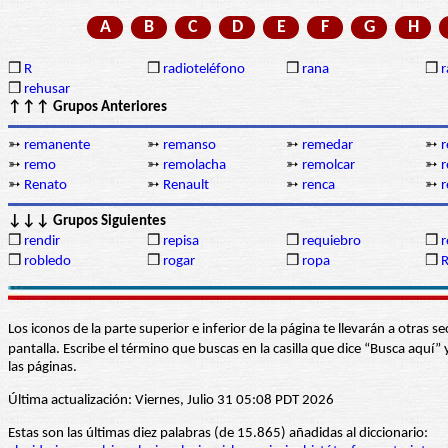
A
B
C
D
E
F
G
H
❒
R
❒
radioteléfono
❒
rana
❒
r
❒
rehusar
↑↑↑ Grupos Anteriores
➳
remanente
➳
remanso
➳
remedar
➳
➳
remo
➳
remolacha
➳
remolcar
➳
➳
Renato
➳
Renault
➳
renca
➳
r
↓↓↓ Grupos Siguientes
❒
rendir
❒
repisa
❒
requiebro
❒
r
❒
robledo
❒
rogar
❒
ropa
❒
Los iconos de la parte superior e inferior de la página te llevarán a otra
pantalla. Escribe el término que buscas en la casilla que dice “Busca aqu
las páginas.
Última actualización: Viernes, Julio 31 05:08 PDT 2026
Estas son las últimas diez palabras (de 15.865) añadidas al diccionario: