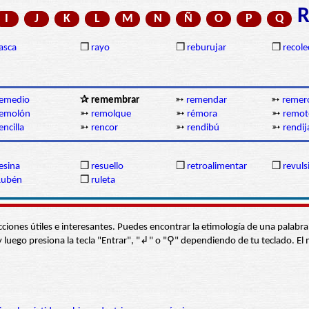
I
J
K
L
M
N
Ñ
O
P
Q
asca
❒
rayo
❒
reburujar
❒
recole
remedio
✰ remembrar
➳
remendar
➳
remer
remolón
➳
remolque
➳
rémora
➳
remot
encilla
➳
rencor
➳
rendibú
➳
rendij
esina
❒
resuello
❒
retroalimentar
❒
revuls
Rubén
❒
ruleta
s secciones útiles e interesantes. Puedes encontrar la etimología de una pal
í” y luego presiona la tecla "Entrar", "↲" o "⚲" dependiendo de tu teclado.