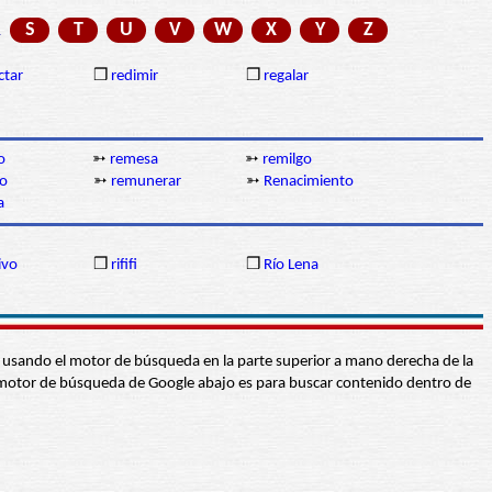
R
S
T
U
V
W
X
Y
Z
ctar
❒
redimir
❒
regalar
o
➳
remesa
➳
remilgo
o
➳
remunerar
➳
Renacimiento
a
ivo
❒
rififi
❒
Río Lena
abra usando el motor de búsqueda en la parte superior a mano derecha de la
 El motor de búsqueda de Google abajo es para buscar contenido dentro de