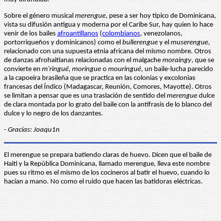
Sobre el género musical
merengue
, pese a ser hoy típico de Dominicana,
vista su difusión antigua y moderna por el Caribe Sur, hay quien lo hace
venir de los bailes
afroantillanos
(
colombianos
, venezolanos,
portorriqueños y dominicanos) como el
bullerengue
y el
muserengue
,
relacionado con una supuesta etnia africana del mismo nombre. Otros
de danzas afrohaitianas relacionadas con el malgache
moraingy
, que se
convierte en
m'ringué
,
moringue
o
mouringué
, un baile-lucha parecido
a la capoeira brasileña que se practica en las colonias y excolonias
francesas del Índico (Madagascar, Reunión, Comores, Mayotte). Otros
se limitan a pensar que es una traslación de sentido del
merengue
dulce
de clara montada por lo grato del baile con la antífrasis de lo blanco del
dulce y lo negro de los danzantes.
- Gracias: Joaqu1n
El merengue se prepara batiendo claras de huevo. Dicen que el baile de
Haití y la República Dominicana, llamado merengue, lleva este nombre
pues su ritmo es el mismo de los cocineros al batir el huevo, cuando lo
hacían a mano. No como el ruido que hacen las batidoras eléctricas.