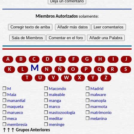
Miembros Autorizados
solamente:
A
B
C
D
E
F
G
H
I
J
M
K
L
N
Ñ
O
P
Q
R
S
T
U
V
W
X
Y
Z
❒
M
❒
Macondo
❒
Madrid
❒
Maia
❒
maleable
❒
malware
❒
manantial
❒
manga
❒
manopla
❒
maqueta
❒
marco
❒
marmota
❒
marueco
❒
mastozoología
❒
matrimonio
❒
meca
❒
meditar
❒
melanina
❒
membresía
❒
meninge
↑↑↑ Grupos Anteriores