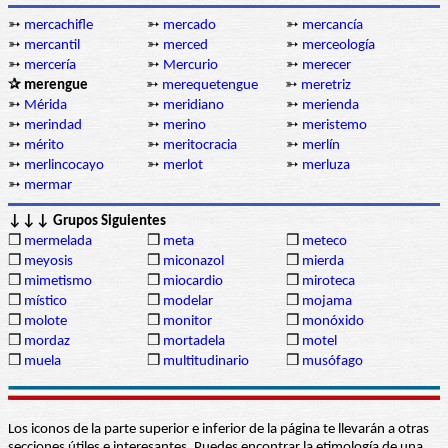
➳
mercachifle
➳
mercado
➳
mercancía
➳
mercantil
➳
merced
➳
merceología
➳
mercería
➳
Mercurio
➳
merecer
✰ merengue
➳
merequetengue
➳
meretriz
➳
Mérida
➳
meridiano
➳
merienda
➳
merindad
➳
merino
➳
meristemo
➳
mérito
➳
meritocracia
➳
merlín
➳
merlincocayo
➳
merlot
➳
merluza
➳
mermar
↓↓↓ Grupos Siguientes
❒
mermelada
❒
meta
❒
meteco
❒
meyosis
❒
miconazol
❒
mierda
❒
mimetismo
❒
miocardio
❒
miroteca
❒
místico
❒
modelar
❒
mojama
❒
molote
❒
monitor
❒
monóxido
❒
mordaz
❒
mortadela
❒
motel
❒
muela
❒
multitudinario
❒
musófago
Los iconos de la parte superior e inferior de la página te llevarán a otras
secciones útiles e interesantes. Puedes encontrar la etimología de una