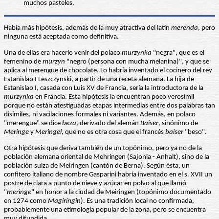
muchos pasteles.
Había más hipótesis, además de la muy atractiva del latín
merenda
, pero
ninguna está aceptada como definitiva.
Una de ellas era hacerlo venir del polaco
murzynka
"negra", que es el
femenino de
murzyn
"negro (persona con mucha melanina)", y que se
aplica al merengue de chocolate. Lo habría inventado el cocinero del rey
Estanislao I Leszczynski, a partir de una receta alemana. La hija de
Estanislao I, casada con Luis XV de Francia, sería la introductora de la
murzynka
en Francia. Esta hipótesis la encuentran poco verosímil
porque no están atestiguadas etapas intermedias entre dos palabras tan
disímiles, ni vacilaciones formales ni variantes. Además, en polaco
"merengue" se dice
beza
, derivado del alemán
Baiser
, sinónimo de
Meringe
y
Meringel
, que no es otra cosa que el francés
baiser
"beso".
Otra hipótesis que deriva también de un topónimo, pero ya no de la
población alemana oriental de Mehringen (Sajonia - Anhalt), sino de la
población suiza de Meiringen (cantón de Berna). Según ésta, un
confitero italiano de nombre Gasparini habría inventado en el s. XVII un
postre de clara a punto de nieve y azúcar en polvo al que llamó
"
meringe
" en honor a la ciudad de Meiringen (topónimo documentado
en 1274 como
Magiringin
). Es una tradición local no confirmada,
probablemente una etimología popular de la zona, pero se encuentra
muy difundida.