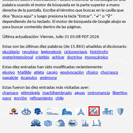
palabra usando el motor de búsqueda en la parte superior a mano
derecha de la pantalla. Escribe el término que buscas en la casilla que
dice “Busca aquí” y luego presiona la tecla "Entrar", "↲" o "⚲"
dependiendo de tu teclado. El motor de búsqueda de Google abajo es
para buscar contenido dentro de las páginas.
Última actualización: Viernes, Julio 31 05:08 PDT 2026
Estas son las últimas diez palabras (de 15.865) añadidas al diccionario:
elucidario
revulsivo
legionelosis
ciclosporiasis
histótrofo
preterintencional
críptido
achicar
doctrina
monocárpico
Estas diez entradas han sido modificadas recientemente:
elusivo
Matilde
atleta
carajo
equivocación
chuico
churrasco
papalote
Acapulco
anémona
Estas fueron las diez entradas más visitadas ayer:
chamaco
etimología
machihembrado
aguas
oniromancia
libertino
pavo
gorrión
refinamiento
chile