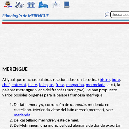
Etimología de MERENGUE
MERENGUE
Al igual que muchas palabras relacionadas con la cocina (
bistro
,
bufé
,
chef
,
entrecot
,
filete
,
foie gras
,
fresa
,
margarina
,
mermelada
, etc.), la
palabra
merengue
viene del francés (
meringue
). Se han propuesto
varios posibles orígenes para la palabra francesa
meringue
:
Del latín
meringa
, corrupción de
merenda
, merienda en
castellano. Merienda viene del latín
mereri
(merecer), ver:
merienda
.
Del castellano melindre y este de miel.
De Mehringen, una municipalidad alemana de donde exportan