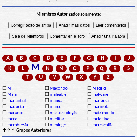
Miembros Autorizados
solamente:
A
B
C
D
E
F
G
H
I
J
M
K
L
N
Ñ
O
P
Q
R
S
T
U
V
W
X
Y
Z
❒
M
❒
Macondo
❒
Madrid
❒
Maia
❒
maleable
❒
malware
❒
manantial
❒
manga
❒
manopla
❒
maqueta
❒
marco
❒
marmota
❒
marueco
❒
mastozoología
❒
matrimonio
❒
meca
❒
meditar
❒
melanina
❒
membresía
❒
meninge
❒
mercachifle
↑↑↑ Grupos Anteriores