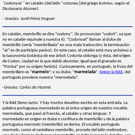
"codonyat "
en catalán (del latín *cotoneu [del griego kutviov, según el
Diccionario Alcover).
- Gracias: Jordi Pérez Noguer
En catalán, membrillo se dice "
codony"
. (lo pronuncian "codoñ", ya que
ny
en catalán equivale a nuestra ñ). "Codonyat" llaman al dulce de
membrillo (sería "membrillada" en una mala traducción; la terminación
"at" es de participio pasivo). En este caso, el catalán está muy próximo a
la taxonomía botánica de ese árbol: Cydonia oblonga (y ésta, del origen
de Cydon, ciudad en la que debió abundar; igual que el granado es
"Púnica" por su origen fenicio). Curiosamente, en portugués, la fruta del
membrillero es "
marmelo
"; y su dulce, "
marmelada
".
Según la RAE
, del
portugués proviene nuestra "mermelada".
-
Gracias: Carlos de Vicente
Y la RAE tiene razón. Y hay mucho desatino escrito en esta entrada. La
palabra portuguesa
marmelada
es el único origen de nuestro vocablo
mermelada, que pasó al francés, al catalán y otras lenguas. Y
marmelada
en origen es dulce o confitura de membrillo y de la palabra
portuguesa
marmelo
(membrillo) se deriva. El vocablo portugués
marmelo
, como el castellano membrillo, procede del latín
melimelum
,