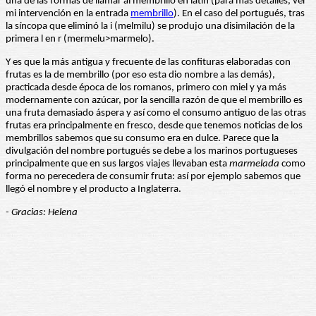
una de las formas de llamar al membrillo en latín (para más detalles, ver
mi intervención en la entrada
membrillo
). En el caso del portugués, tras
la síncopa que eliminó la i (melmilu) se produjo una disimilación de la
primera l en r (mermelu>marmelo).
Y es que la más antigua y frecuente de las confituras elaboradas con
frutas es la de membrillo (por eso esta dio nombre a las demás),
practicada desde época de los romanos, primero con miel y ya más
modernamente con azúcar, por la sencilla razón de que el membrillo es
una fruta demasiado áspera y así como el consumo antiguo de las otras
frutas era principalmente en fresco, desde que tenemos noticias de los
membrillos sabemos que su consumo era en dulce. Parece que la
divulgación del nombre portugués se debe a los marinos portugueses
principalmente que en sus largos viajes llevaban esta
marmelada
como
forma no perecedera de consumir fruta: así por ejemplo sabemos que
llegó el nombre y el producto a Inglaterra.
- Gracias: Helena