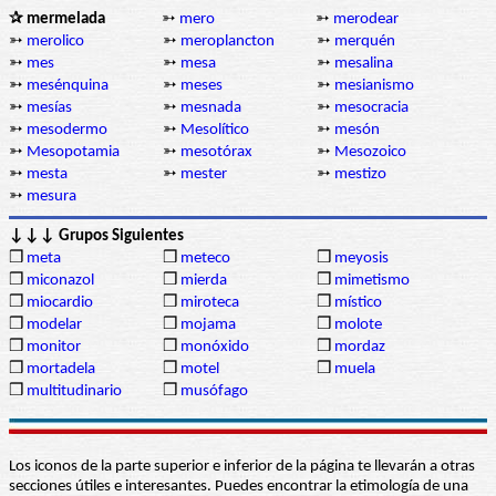
✰ mermelada
➳
mero
➳
merodear
➳
merolico
➳
meroplancton
➳
merquén
➳
mes
➳
mesa
➳
mesalina
➳
mesénquina
➳
meses
➳
mesianismo
➳
mesías
➳
mesnada
➳
mesocracia
➳
mesodermo
➳
Mesolítico
➳
mesón
➳
Mesopotamia
➳
mesotórax
➳
Mesozoico
➳
mesta
➳
mester
➳
mestizo
➳
mesura
↓↓↓ Grupos Siguientes
❒
meta
❒
meteco
❒
meyosis
❒
miconazol
❒
mierda
❒
mimetismo
❒
miocardio
❒
miroteca
❒
místico
❒
modelar
❒
mojama
❒
molote
❒
monitor
❒
monóxido
❒
mordaz
❒
mortadela
❒
motel
❒
muela
❒
multitudinario
❒
musófago
Los iconos de la parte superior e inferior de la página te llevarán a otras
secciones útiles e interesantes. Puedes encontrar la etimología de una