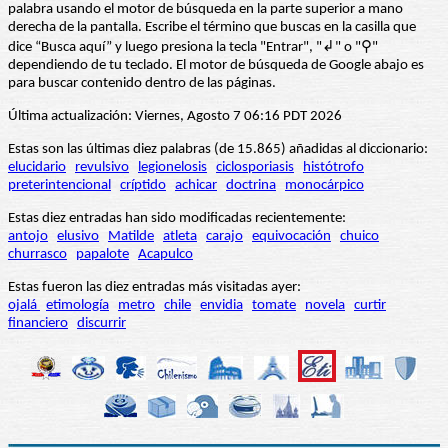
palabra usando el motor de búsqueda en la parte superior a mano
derecha de la pantalla. Escribe el término que buscas en la casilla que
dice “Busca aquí” y luego presiona la tecla "Entrar", "↲" o "⚲"
dependiendo de tu teclado. El motor de búsqueda de Google abajo es
para buscar contenido dentro de las páginas.
Última actualización: Viernes, Agosto 7 06:16 PDT 2026
Estas son las últimas diez palabras (de 15.865) añadidas al diccionario:
elucidario
revulsivo
legionelosis
ciclosporiasis
histótrofo
preterintencional
críptido
achicar
doctrina
monocárpico
Estas diez entradas han sido modificadas recientemente:
antojo
elusivo
Matilde
atleta
carajo
equivocación
chuico
churrasco
papalote
Acapulco
Estas fueron las diez entradas más visitadas ayer:
ojalá
etimología
metro
chile
envidia
tomate
novela
curtir
financiero
discurrir