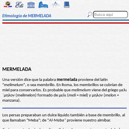
Etimología de MERMELADA
MERMELADA
Una versión dice que la palabra
mermelada
proviene del latín
"
melimelum
", o sea membrillo. En Roma, los membrillos se cubrían de
miel para conservarlos. Es probable que
melimelum
viene del griego μελι
´μηλον (melimelon) formado de μελι (
meli
= miel) y μηλον (
melon
=
manzana).
Los persas preparaban un dulce líquido también a base de membrillo, al
que llamaban "Meba"; de "
Al-Meba"
proviene nuestro almíbar.