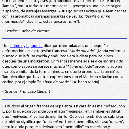
Curiosamente, los ingleses (tan aficionados y expertos en este dulce)
llaman
"jam"
a todas sus mermeladas ... ¡excepto a una!: la de origen
hispánico, de naranjas amargas. Y sus
gourmets
exigen que sean hechas
con las aromáticas naranjas amargas de Sevilla:
"
Seville orange
marmalade"
, dicen ( ... ésta nunca es
"jam"
).
- Gracias: Carlos de Vicente
Una
etimología popular
dice que
mermelada
es una pequeña
deformación de la expresión francesa "
Marie malade
" (María enferma)
puesto que la fruta cocida y endulzada era la dieta para los niños
después de una indigestión. En francés mermelada se dice
marmelade
que, como sabéis se parece mucho a "
Marie malade
" pronunciado en
francés e imitando la forma mimosa en que lo pronunciaría un niño.
Tambien dice que hay otras expresiones con el Marie en relación con la
cocina, por ejemplo "
Au bain de Marie
" (Al baño María).
- Gracias: Francisco Climent
Es dudoso el origen francés de la palabra. En catalán es
melmelada
, con
L, por lo que casi coincide con el latín "
melimelum"
. También es difícil
que "
melimelum
" venga de membrillo. Que los membrillos se cubrieran
de miel no significa que '
melimelum
' fuese membrillo, si acaso '
melum
',
pero lo duda porqué a derivado en "membrillo" en castellano y