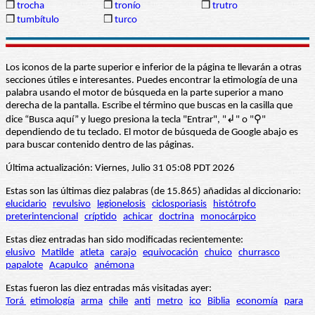
❒
trocha
❒
tronío
❒
trutro
❒
tumbítulo
❒
turco
Los iconos de la parte superior e inferior de la página te llevarán a otras
secciones útiles e interesantes. Puedes encontrar la etimología de una
palabra usando el motor de búsqueda en la parte superior a mano
derecha de la pantalla. Escribe el término que buscas en la casilla que
dice “Busca aquí” y luego presiona la tecla "Entrar", "↲" o "⚲"
dependiendo de tu teclado. El motor de búsqueda de Google abajo es
para buscar contenido dentro de las páginas.
Última actualización: Viernes, Julio 31 05:08 PDT 2026
Estas son las últimas diez palabras (de 15.865) añadidas al diccionario:
elucidario
revulsivo
legionelosis
ciclosporiasis
histótrofo
preterintencional
críptido
achicar
doctrina
monocárpico
Estas diez entradas han sido modificadas recientemente:
elusivo
Matilde
atleta
carajo
equivocación
chuico
churrasco
papalote
Acapulco
anémona
Estas fueron las diez entradas más visitadas ayer:
Torá
etimología
arma
chile
anti
metro
ico
Biblia
economía
para