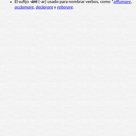
El sufijo -
are
(-ar) usado para nombrar verbos, como *
affumare
,
acclamare
,
declarare
y
reiterare
.