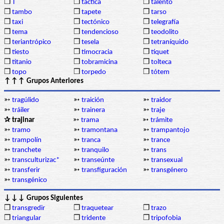
❒
T
❒
táctica
❒
talento
❒
tambo
❒
tapete
❒
tarso
❒
taxi
❒
tectónico
❒
telegrafía
❒
tema
❒
tendencioso
❒
teodolito
❒
teriantrópico
❒
tesela
❒
tetraníquido
❒
tiesto
❒
timocracia
❒
tíquet
❒
titanio
❒
tobramicina
❒
tolteca
❒
topo
❒
torpedo
❒
tótem
↑↑↑ Grupos Anteriores
➳
tragúlido
➳
traición
➳
traidor
➳
tráiler
➳
trainera
➳
traje
✰ trajinar
➳
trama
➳
trámite
➳
tramo
➳
tramontana
➳
trampantojo
➳
trampolín
➳
tranca
➳
trance
➳
tranchete
➳
tranquilo
➳
trans
➳
transculturizac*
➳
transeúnte
➳
transexual
➳
transferir
➳
transfiguración
➳
transgénero
➳
transgénico
↓↓↓ Grupos Siguientes
❒
transgredir
❒
traquetear
❒
trazo
❒
triangular
❒
tridente
❒
tripofobia