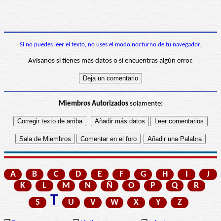
Si no puedes leer el texto, no uses el modo nocturno de tu navegador.
Avísanos si tienes más datos o si encuentras algún error.
Miembros Autorizados
solamente:
A
B
C
D
E
F
G
H
I
J
K
L
M
N
Ñ
O
P
Q
R
T
S
U
V
W
X
Y
Z