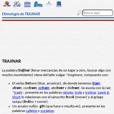
Etimología de TRAJINAR
TRAJINAR
La palabra
trajinar
(llevar mercancías de un lugar a otro, buscar algo con
mucho movimiento) viene del latín vulgar
*traginare
, compuesto con:
El verbo
tra
here
(tirar, arrastrar), de donde tenemos
traer
,
a
traer
, con
traer,
ex
traer
, abs
traer
y dis
traer
. Se asocia con la raíz
*
tragh
-, presente en las palabras
retrete
,
trole
y
trajinar
.
Lewis &
Short
lo relacionan con el sánscrito
tr
an
k
(mover) y el griego
τρέχω (
tr
e
k
ho
= correr).
Un arcaico sufijo -
gin
(que hace o resulta en), presente en las
palabras
calígine
y
vorágine
.