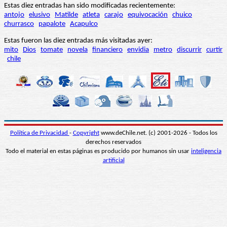
Estas diez entradas han sido modificadas recientemente:
antojo
elusivo
Matilde
atleta
carajo
equivocación
chuico
churrasco
papalote
Acapulco
Estas fueron las diez entradas más visitadas ayer:
mito
Dios
tomate
novela
financiero
envidia
metro
discurrir
curtir
chile
Política de Privacidad
-
Copyright
www.deChile.net. (c) 2001-2026 - Todos los
derechos reservados
Todo el material en estas páginas es producido por humanos sin usar
inteligencia
artificial