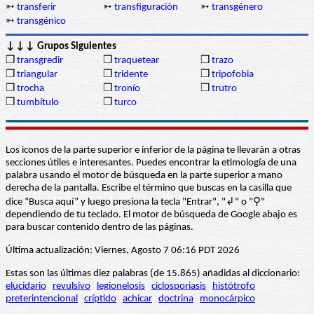
➳
transferir
➳
transfiguración
➳
transgénero
➳
transgénico
↓↓↓ Grupos Siguientes
❒
transgredir
❒
traquetear
❒
trazo
❒
triangular
❒
tridente
❒
tripofobia
❒
trocha
❒
tronío
❒
trutro
❒
tumbítulo
❒
turco
Los iconos de la parte superior e inferior de la página te llevarán a otras
secciones útiles e interesantes. Puedes encontrar la etimología de una
palabra usando el motor de búsqueda en la parte superior a mano
derecha de la pantalla. Escribe el término que buscas en la casilla que
dice “Busca aquí” y luego presiona la tecla "Entrar", "↲" o "⚲"
dependiendo de tu teclado. El motor de búsqueda de Google abajo es
para buscar contenido dentro de las páginas.
Última actualización: Viernes, Agosto 7 06:16 PDT 2026
Estas son las últimas diez palabras (de 15.865) añadidas al diccionario:
elucidario
revulsivo
legionelosis
ciclosporiasis
histótrofo
preterintencional
críptido
achicar
doctrina
monocárpico