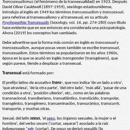
Transsexualismus
(el fenómeno de la transexualidad) en 1923. Después
David Oliver Cauldwell (1897-1959), sexólogo estadounidense,
introdujo al inglés en 1949 los términos
transsexualism
y
transsexual
,
para referirse al transexualismo y al transexual, en su artículo
Psychopathia Transexualis
(
Sexology, vol. 16, pp. 274-280
) cuyo título
hace evidente que en ese entonces era considerada una psicopatología.
Ahora (2019) los conceptos han cambiado.
Debe advertirse que la forma más común en inglés es
transsexual
y
transsexualism
, aunque pocas veces también se escribe
transexual
,
transexualism
. Estos términos se popularizaron en los años 1960s,
época en la que se acuñó en inglés
transgender
(transgénero), que
según parece, tiende a desplazar a transexual.
Transexual
está formado por:
El prefijo latino de acusativo
trans-
, que nos indica 'de un lado a otro',
'que atraviesa', 'de la otra parte', 'del otro lado', 'más allá', 'pasar de una
condición a otra', 'posición ulterior', etc., como en las palabras
transnacional, transiberiano, transatlántico, translúcido, transpolar,
transgénico, transgénero, transaminación, transuránico, transcurrir,
transporte, y muchas otras.
Sexual, del latín
sexus
, 'el
sexo
, los órganos sexuales, la mujer o el
hombre', del verbo
secare
('cortar, separar') asociado a la raíz
indoeuropea
*sek-
(cortar). De
sexus
se derivó
sexuālis
(lo