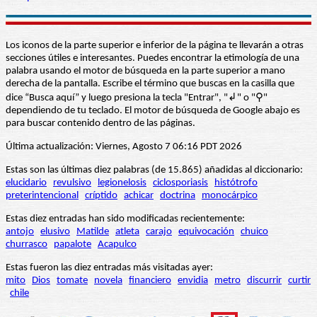
Los iconos de la parte superior e inferior de la página te llevarán a otras
secciones útiles e interesantes. Puedes encontrar la etimología de una
palabra usando el motor de búsqueda en la parte superior a mano
derecha de la pantalla. Escribe el término que buscas en la casilla que
dice “Busca aquí” y luego presiona la tecla "Entrar", "↲" o "⚲"
dependiendo de tu teclado. El motor de búsqueda de Google abajo es
para buscar contenido dentro de las páginas.
Última actualización: Viernes, Agosto 7 06:16 PDT 2026
Estas son las últimas diez palabras (de 15.865) añadidas al diccionario:
elucidario
revulsivo
legionelosis
ciclosporiasis
histótrofo
preterintencional
críptido
achicar
doctrina
monocárpico
Estas diez entradas han sido modificadas recientemente:
antojo
elusivo
Matilde
atleta
carajo
equivocación
chuico
churrasco
papalote
Acapulco
Estas fueron las diez entradas más visitadas ayer:
mito
Dios
tomate
novela
financiero
envidia
metro
discurrir
curtir
chile