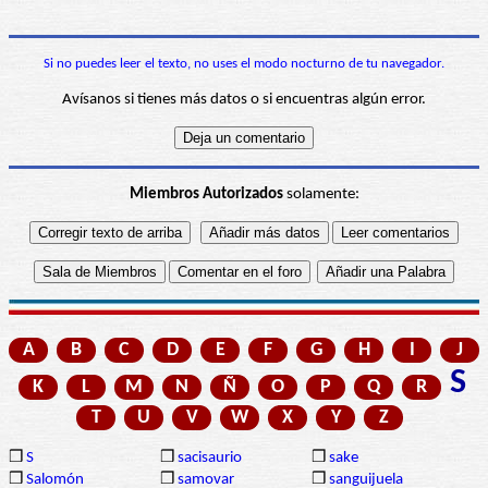
Si no puedes leer el texto, no uses el modo nocturno de tu navegador.
Avísanos si tienes más datos o si encuentras algún error.
Miembros Autorizados
solamente:
A
B
C
D
E
F
G
H
I
J
S
K
L
M
N
Ñ
O
P
Q
R
T
U
V
W
X
Y
Z
❒
S
❒
sacisaurio
❒
sake
❒
Salomón
❒
samovar
❒
sanguijuela