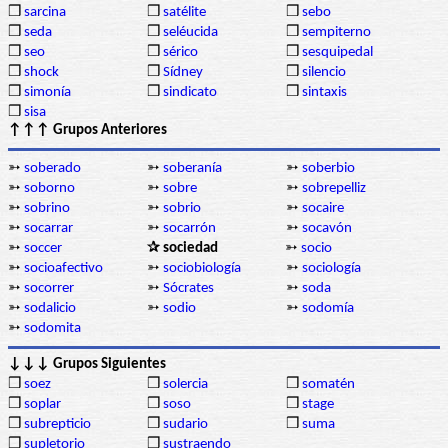
❒
sarcina
❒
satélite
❒
sebo
❒
seda
❒
seléucida
❒
sempiterno
❒
seo
❒
sérico
❒
sesquipedal
❒
shock
❒
Sídney
❒
silencio
❒
simonía
❒
sindicato
❒
sintaxis
❒
sisa
↑↑↑ Grupos Anteriores
➳
soberado
➳
soberanía
➳
soberbio
➳
soborno
➳
sobre
➳
sobrepelliz
➳
sobrino
➳
sobrio
➳
socaire
➳
socarrar
➳
socarrón
➳
socavón
➳
soccer
✰ sociedad
➳
socio
➳
socioafectivo
➳
sociobiología
➳
sociología
➳
socorrer
➳
Sócrates
➳
soda
➳
sodalicio
➳
sodio
➳
sodomía
➳
sodomita
↓↓↓ Grupos Siguientes
❒
soez
❒
solercia
❒
somatén
❒
soplar
❒
soso
❒
stage
❒
subrepticio
❒
sudario
❒
suma
❒
supletorio
❒
sustraendo