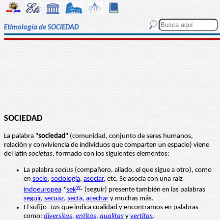
Etimología de SOCIEDAD
SOCIEDAD
La palabra "
sociedad
" (comunidad, conjunto de seres humanos,
relación y conviviencia de individuos que comparten un espacio) viene
del latín
societas
, formado con los siguientes elementos:
La palabra
socius
(compañero, aliado, el que sigue a otro), como
en
socio
,
sociología
,
asociar
, etc. Se asocia con una raíz
w
indoeuropea
*
sek
- (seguir) presente también en las palabras
seguir
,
secuaz
,
secta
,
acechar
y muchas más.
El sufijo -
tas
que indica cualidad y encontramos en palabras
como:
diversitas
,
entitas
,
qualitas
y
vertitas
.