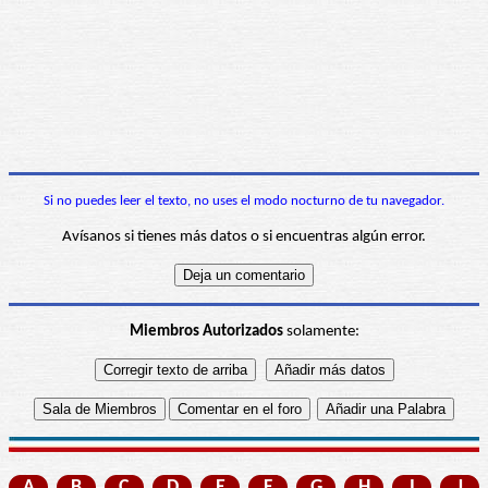
Si no puedes leer el texto, no uses el modo nocturno de tu navegador.
Avísanos si tienes más datos o si encuentras algún error.
Miembros Autorizados
solamente:
A
B
C
D
E
F
G
H
I
J