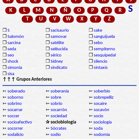
S
K
L
M
N
Ñ
O
P
Q
R
T
U
V
W
X
Y
Z
❒
S
❒
sacisaurio
❒
sake
❒
Salomón
❒
samovar
❒
sanguijuela
❒
sarcina
❒
satélite
❒
sebo
❒
seda
❒
seléucida
❒
sempiterno
❒
seo
❒
sérico
❒
sesquipedal
❒
shock
❒
Sídney
❒
silencio
❒
simonía
❒
sindicato
❒
sintaxis
❒
sisa
↑↑↑ Grupos Anteriores
➳
soberado
➳
soberanía
➳
soberbio
➳
soborno
➳
sobre
➳
sobrepelliz
➳
sobrino
➳
sobrio
➳
socaire
➳
socarrar
➳
socarrón
➳
socavón
➳
soccer
➳
sociedad
➳
socio
➳
socioafectivo
✰ sociobiología
➳
sociología
➳
socorrer
➳
Sócrates
➳
soda
➳
sodalicio
➳
sodio
➳
sodomía