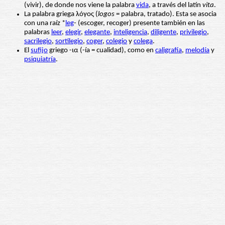
(vivir), de donde nos viene la palabra
vida
, a través del latín
vita
.
La palabra griega λόγος (
logos
= palabra, tratado). Esta se asocia
con una raíz *
leg
- (escoger, recoger) presente también en las
palabras
leer
,
elegir
,
elegante
,
inteligencia
,
diligente
,
privilegio
,
sacrilegio
,
sortilegio
,
coger
,
colegio
y
colega
.
El
sufijo
griego -ια (-ía = cualidad), como en
caligrafía
,
melodía
y
psiquiatría
.