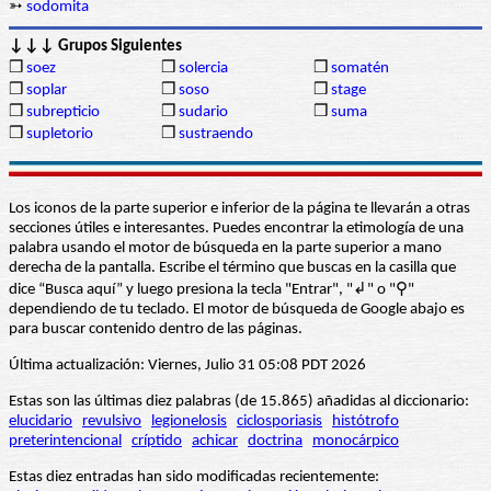
➳
sodomita
↓↓↓ Grupos Siguientes
❒
soez
❒
solercia
❒
somatén
❒
soplar
❒
soso
❒
stage
❒
subrepticio
❒
sudario
❒
suma
❒
supletorio
❒
sustraendo
Los iconos de la parte superior e inferior de la página te llevarán a otras
secciones útiles e interesantes. Puedes encontrar la etimología de una
palabra usando el motor de búsqueda en la parte superior a mano
derecha de la pantalla. Escribe el término que buscas en la casilla que
dice “Busca aquí” y luego presiona la tecla "Entrar", "↲" o "⚲"
dependiendo de tu teclado. El motor de búsqueda de Google abajo es
para buscar contenido dentro de las páginas.
Última actualización: Viernes, Julio 31 05:08 PDT 2026
Estas son las últimas diez palabras (de 15.865) añadidas al diccionario:
elucidario
revulsivo
legionelosis
ciclosporiasis
histótrofo
preterintencional
críptido
achicar
doctrina
monocárpico
Estas diez entradas han sido modificadas recientemente: