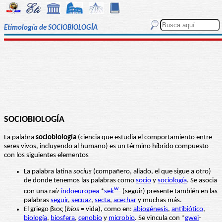
Etimología de SOCIOBIOLOGÍA
SOCIOBIOLOGÍA
La palabra
sociobiología
(ciencia que estudia el comportamiento entre
seres vivos, incluyendo al humano) es un término híbrido compuesto
con los siguientes elementos
La palabra latina
socius
(compañero, aliado, el que sigue a otro)
de donde tenemos las palabras como
socio
y
sociología
. Se asocia
w
con una raíz
indoeuropea
*
sek
- (seguir) presente también en las
palabras
seguir
,
secuaz
,
secta
,
acechar
y muchas más.
El griego βιος (
bio
s
= vida), como en:
abiogénesis
,
antibiótico
,
biología
,
biosfera
,
cenobio
y
microbio
. Se vincula con *
gwei
-