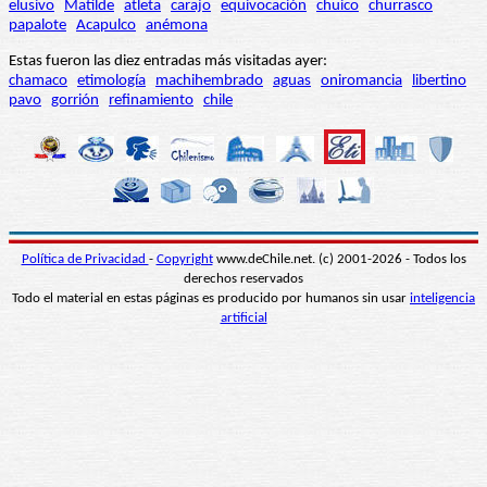
elusivo
Matilde
atleta
carajo
equivocación
chuico
churrasco
papalote
Acapulco
anémona
Estas fueron las diez entradas más visitadas ayer:
chamaco
etimología
machihembrado
aguas
oniromancia
libertino
pavo
gorrión
refinamiento
chile
Política de Privacidad
-
Copyright
www.deChile.net. (c) 2001-2026 - Todos los
derechos reservados
Todo el material en estas páginas es producido por humanos sin usar
inteligencia
artificial