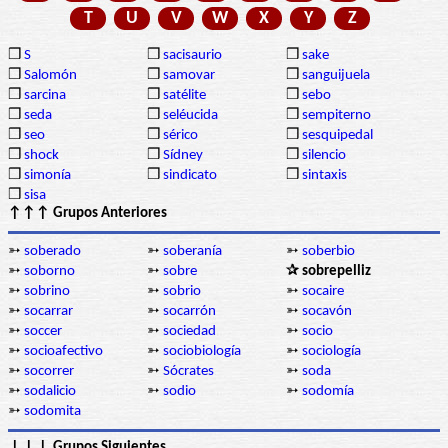
T
U
V
W
X
Y
Z
❒
S
❒
sacisaurio
❒
sake
❒
Salomón
❒
samovar
❒
sanguijuela
❒
sarcina
❒
satélite
❒
sebo
❒
seda
❒
seléucida
❒
sempiterno
❒
seo
❒
sérico
❒
sesquipedal
❒
shock
❒
Sídney
❒
silencio
❒
simonía
❒
sindicato
❒
sintaxis
❒
sisa
↑↑↑ Grupos Anteriores
➳
soberado
➳
soberanía
➳
soberbio
➳
soborno
➳
sobre
✰ sobrepelliz
➳
sobrino
➳
sobrio
➳
socaire
➳
socarrar
➳
socarrón
➳
socavón
➳
soccer
➳
sociedad
➳
socio
➳
socioafectivo
➳
sociobiología
➳
sociología
➳
socorrer
➳
Sócrates
➳
soda
➳
sodalicio
➳
sodio
➳
sodomía
➳
sodomita
↓↓↓ Grupos Siguientes