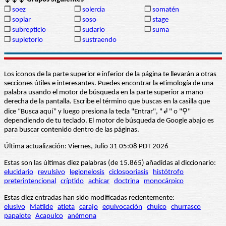
❒
soez
❒
solercia
❒
somatén
❒
soplar
❒
soso
❒
stage
❒
subrepticio
❒
sudario
❒
suma
❒
supletorio
❒
sustraendo
Los iconos de la parte superior e inferior de la página te llevarán a otras
secciones útiles e interesantes. Puedes encontrar la etimología de una
palabra usando el motor de búsqueda en la parte superior a mano
derecha de la pantalla. Escribe el término que buscas en la casilla que
dice “Busca aquí” y luego presiona la tecla "Entrar", "↲" o "⚲"
dependiendo de tu teclado. El motor de búsqueda de Google abajo es
para buscar contenido dentro de las páginas.
Última actualización: Viernes, Julio 31 05:08 PDT 2026
Estas son las últimas diez palabras (de 15.865) añadidas al diccionario:
elucidario
revulsivo
legionelosis
ciclosporiasis
histótrofo
preterintencional
críptido
achicar
doctrina
monocárpico
Estas diez entradas han sido modificadas recientemente:
elusivo
Matilde
atleta
carajo
equivocación
chuico
churrasco
papalote
Acapulco
anémona