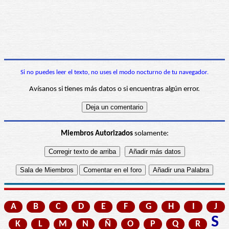
Si no puedes leer el texto, no uses el modo nocturno de tu navegador.
Avísanos si tienes más datos o si encuentras algún error.
Miembros Autorizados
solamente:
A
B
C
D
E
F
G
H
I
J
S
K
L
M
N
Ñ
O
P
Q
R