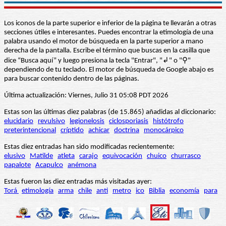
Los iconos de la parte superior e inferior de la página te llevarán a otras
secciones útiles e interesantes. Puedes encontrar la etimología de una
palabra usando el motor de búsqueda en la parte superior a mano
derecha de la pantalla. Escribe el término que buscas en la casilla que
dice “Busca aquí” y luego presiona la tecla "Entrar", "↲" o "⚲"
dependiendo de tu teclado. El motor de búsqueda de Google abajo es
para buscar contenido dentro de las páginas.
Última actualización: Viernes, Julio 31 05:08 PDT 2026
Estas son las últimas diez palabras (de 15.865) añadidas al diccionario:
elucidario
revulsivo
legionelosis
ciclosporiasis
histótrofo
preterintencional
críptido
achicar
doctrina
monocárpico
Estas diez entradas han sido modificadas recientemente:
elusivo
Matilde
atleta
carajo
equivocación
chuico
churrasco
papalote
Acapulco
anémona
Estas fueron las diez entradas más visitadas ayer:
Torá
etimología
arma
chile
anti
metro
ico
Biblia
economía
para