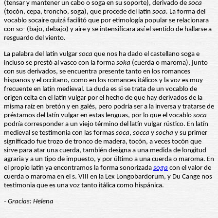
(tensar y mantener un cabo o soga en su soporte), derivado de
soca
(tocón, cepa, troncho, soga), que procede del latín
soca.
La forma del
vocablo socaire quizá facilitó que por etimología popular se relacionara
con so- (bajo, debajo) y aire y se intensificara así el sentido de hallarse a
resguardo del viento.
La palabra del latín vulgar
soca
que nos ha dado el castellano soga e
incluso se prestó al vasco con la forma
soka
(cuerda o maroma), junto
con sus derivados, se encuentra presente tanto en los romances
hispanos y el occitano, como en los romances itálicos y la voz es muy
frecuente en latín medieval. La duda es si se trata de un vocablo de
origen celta en el latín vulgar por el hecho de que hay derivados de la
misma raíz en bretón y en galés, pero podría ser a la inversa y tratarse de
préstamos del latín vulgar en estas lenguas, por lo que el vocablo
soca
podría corresponder a un viejo término del latín vulgar rústico. En latín
medieval se testimonia con las formas
soca
,
socca
y
socha
y su primer
significado fue trozo de tronco de madera, tocón, a veces tocón que
sirve para atar una cuerda, también designa a una medida de longitud
agraria y a un tipo de impuesto, y por último a una cuerda o maroma. En
el propio latín ya encontramos la forma sonorizada
soga
con el valor de
cuerda o maroma en el s. VIII en la Lex Longobardorum, y Du Cange nos
testimonia que es una voz tanto itálica como hispánica.
- Gracias: Helena