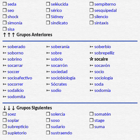
❒
seda
❒
seléucida
❒
sempiterno
❒
seo
❒
sérico
❒
sesquipedal
❒
shock
❒
Sídney
❒
silencio
❒
simonía
❒
sindicato
❒
sintaxis
❒
sisa
↑↑↑ Grupos Anteriores
➳
soberado
➳
soberanía
➳
soberbio
➳
soborno
➳
sobre
➳
sobrepelliz
➳
sobrino
➳
sobrio
✰ socaire
➳
socarrar
➳
socarrón
➳
socavón
➳
soccer
➳
sociedad
➳
socio
➳
socioafectivo
➳
sociobiología
➳
sociología
➳
socorrer
➳
Sócrates
➳
soda
➳
sodalicio
➳
sodio
➳
sodomía
➳
sodomita
↓↓↓ Grupos Siguientes
❒
soez
❒
solercia
❒
somatén
❒
soplar
❒
soso
❒
stage
❒
subrepticio
❒
sudario
❒
suma
❒
supletorio
❒
sustraendo