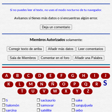
Si no puedes leer el texto, no uses el modo nocturno de tu navegador.
Avísanos si tienes más datos o si encuentras algún error.
Miembros Autorizados
solamente:
A
B
C
D
E
F
G
H
I
J
S
K
L
M
N
Ñ
O
P
Q
R
T
U
V
W
X
Y
Z
❒
S
❒
sacisaurio
❒
sake
❒
Salomón
❒
samovar
❒
sanguijuela
❒
sarcina
❒
satélite
❒
sebo