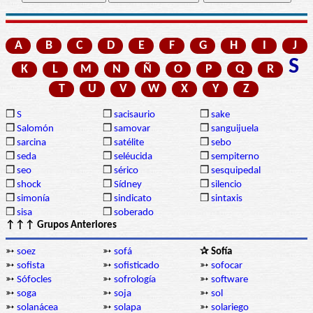
A
B
C
D
E
F
G
H
I
J
S
K
L
M
N
Ñ
O
P
Q
R
T
U
V
W
X
Y
Z
❒
S
❒
sacisaurio
❒
sake
❒
Salomón
❒
samovar
❒
sanguijuela
❒
sarcina
❒
satélite
❒
sebo
❒
seda
❒
seléucida
❒
sempiterno
❒
seo
❒
sérico
❒
sesquipedal
❒
shock
❒
Sídney
❒
silencio
❒
simonía
❒
sindicato
❒
sintaxis
❒
sisa
❒
soberado
↑↑↑ Grupos Anteriores
➳
soez
➳
sofá
✰ Sofía
➳
sofista
➳
sofisticado
➳
sofocar
➳
Sófocles
➳
sofrología
➳
software
➳
soga
➳
soja
➳
sol
➳
solanácea
➳
solapa
➳
solariego