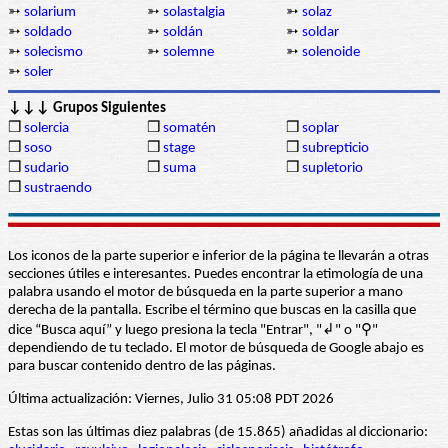
➳
solarium
➳
solastalgia
➳
solaz
➳
soldado
➳
soldán
➳
soldar
➳
solecismo
➳
solemne
➳
solenoide
➳
soler
↓↓↓ Grupos Siguientes
❒
solercia
❒
somatén
❒
soplar
❒
soso
❒
stage
❒
subrepticio
❒
sudario
❒
suma
❒
supletorio
❒
sustraendo
Los iconos de la parte superior e inferior de la página te llevarán a otras
secciones útiles e interesantes. Puedes encontrar la etimología de una
palabra usando el motor de búsqueda en la parte superior a mano
derecha de la pantalla. Escribe el término que buscas en la casilla que
dice “Busca aquí” y luego presiona la tecla "Entrar", "↲" o "⚲"
dependiendo de tu teclado. El motor de búsqueda de Google abajo es
para buscar contenido dentro de las páginas.
Última actualización: Viernes, Julio 31 05:08 PDT 2026
Estas son las últimas diez palabras (de 15.865) añadidas al diccionario: