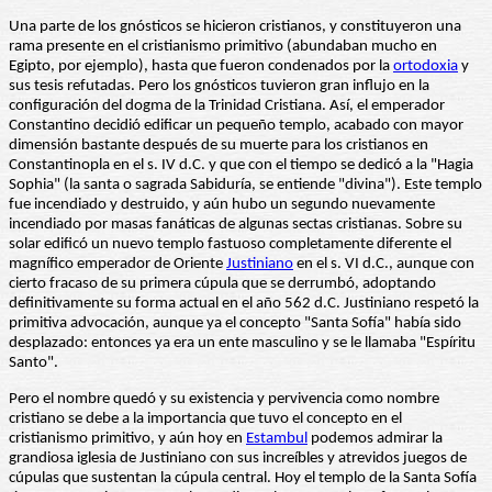
Una parte de los gnósticos se hicieron cristianos, y constituyeron una
rama presente en el cristianismo primitivo (abundaban mucho en
Egipto, por ejemplo), hasta que fueron condenados por la
ortodoxia
y
sus tesis refutadas. Pero los gnósticos tuvieron gran influjo en la
configuración del dogma de la Trinidad Cristiana. Así, el emperador
Constantino decidió edificar un pequeño templo, acabado con mayor
dimensión bastante después de su muerte para los cristianos en
Constantinopla en el s. IV d.C. y que con el tiempo se dedicó a la "Hagia
Sophia" (la santa o sagrada Sabiduría, se entiende "divina"). Este templo
fue incendiado y destruido, y aún hubo un segundo nuevamente
incendiado por masas fanáticas de algunas sectas cristianas. Sobre su
solar edificó un nuevo templo fastuoso completamente diferente el
magnífico emperador de Oriente
Justiniano
en el s. VI d.C., aunque con
cierto fracaso de su primera cúpula que se derrumbó, adoptando
definitivamente su forma actual en el año 562 d.C. Justiniano respetó la
primitiva advocación, aunque ya el concepto "Santa Sofía" había sido
desplazado: entonces ya era un ente masculino y se le llamaba "Espíritu
Santo".
Pero el nombre quedó y su existencia y pervivencia como nombre
cristiano se debe a la importancia que tuvo el concepto en el
cristianismo primitivo, y aún hoy en
Estambul
podemos admirar la
grandiosa iglesia de Justiniano con sus increíbles y atrevidos juegos de
cúpulas que sustentan la cúpula central. Hoy el templo de la Santa Sofía