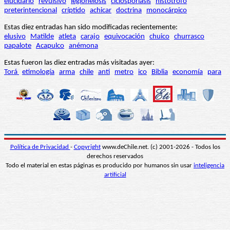
elucidario
revulsivo
legionelosis
ciclosporiasis
histótrofo
preterintencional
críptido
achicar
doctrina
monocárpico
Estas diez entradas han sido modificadas recientemente:
elusivo
Matilde
atleta
carajo
equivocación
chuico
churrasco
papalote
Acapulco
anémona
Estas fueron las diez entradas más visitadas ayer:
Torá
etimología
arma
chile
anti
metro
ico
Biblia
economía
para
Política de Privacidad
-
Copyright
www.deChile.net. (c) 2001-2026 - Todos los
derechos reservados
Todo el material en estas páginas es producido por humanos sin usar
inteligencia
artificial