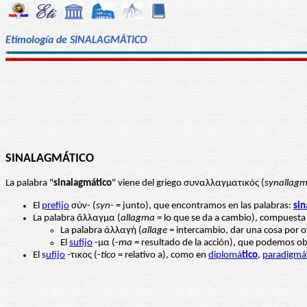
Etimología de SINALAGMÁTICO
SINALAGMÁTICO
La palabra "
sinalagmático
" viene del griego συναλλαγματικός (
synallagm
El
prefijo
σύν- (
syn
- = junto), que encontramos en las palabras:
sin
La palabra ἄλλαγμα (
allagma
= lo que se da a cambio), compuesta
La palabra ἀλλαγή (
allage
= intercambio, dar una cosa por ot
El
sufijo
-μα (-
ma
= resultado de la acción), que podemos ob
El s
ufijo
-τικος (-
tico
= relativo a), como en
diplomá
tico
,
paradigmá