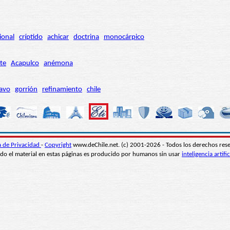
ional
críptido
achicar
doctrina
monocárpico
te
Acapulco
anémona
avo
gorrión
refinamiento
chile
ca de Privacidad
-
Copyright
www.deChile.net. (c) 2001-2026 - Todos los derechos res
do el material en estas páginas es producido por humanos sin usar
inteligencia artific