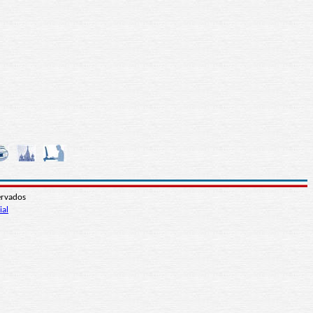
ervados
ial