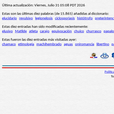
Última actualización: Viernes, Julio 31 05:08 PDT 2026
Estas son las últimas diez palabras (de 15.865) añadidas al diccionario:
elucidario
revulsivo
legionelosis
ciclosporiasis
histótrofo
preterintenc
Estas diez entradas han sido modificadas recientemente:
elusivo
Matilde
atleta
carajo
equivocación
chuico
churrasco
papalo
Estas fueron las diez entradas más visitadas ayer:
chamaco
etimología
machihembrado
aguas
oniromancia
libertino
p
Políti
To