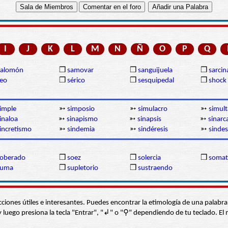
I
J
K
L
M
N
Ñ
O
P
Q
Salomón
❒
samovar
❒
sanguijuela
❒
sarcin
eo
❒
sérico
❒
sesquipedal
❒
shock
imple
➳
simposio
➳
simulacro
➳
simul
inaloa
➳
sinapismo
➳
sinapsis
➳
sinarc
incretismo
➳
sindemia
➳
sindéresis
➳
sinde
soberado
❒
soez
❒
solercia
❒
somat
suma
❒
supletorio
❒
sustraendo
s secciones útiles e interesantes. Puedes encontrar la etimología de una pal
í” y luego presiona la tecla "Entrar", "↲" o "⚲" dependiendo de tu teclado.