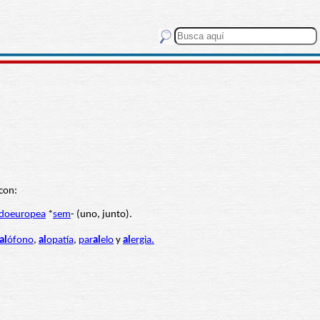
 con:
ndoeuropea
*
sem
- (uno, junto).
al
ófono
,
al
opatía
,
par
al
elo
y
al
ergia.