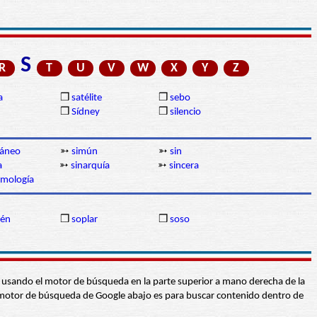
S
R
T
U
V
W
X
Y
Z
a
❒
satélite
❒
sebo
❒
Sídney
❒
silencio
táneo
➳
simún
➳
sin
a
➳
sinarquía
➳
sincera
smología
én
❒
soplar
❒
soso
abra usando el motor de búsqueda en la parte superior a mano derecha de la
 El motor de búsqueda de Google abajo es para buscar contenido dentro de