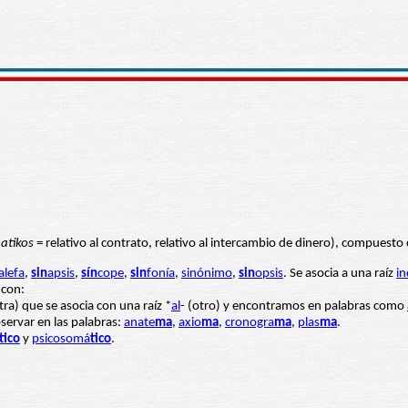
atikos
= relativo al contrato, relativo al intercambio de dinero), compuesto
alefa
,
sin
apsis
,
sín
cope
,
sin
fonía
,
sinónimo
,
sin
opsis
. Se asocia a una raíz
i
 con:
ra) que se asocia con una raíz *
al
- (otro) y encontramos en palabras como
servar en las palabras:
anate
ma
,
axio
ma
,
cronogra
ma
,
plas
ma
.
tico
y
psicosomá
tico
.