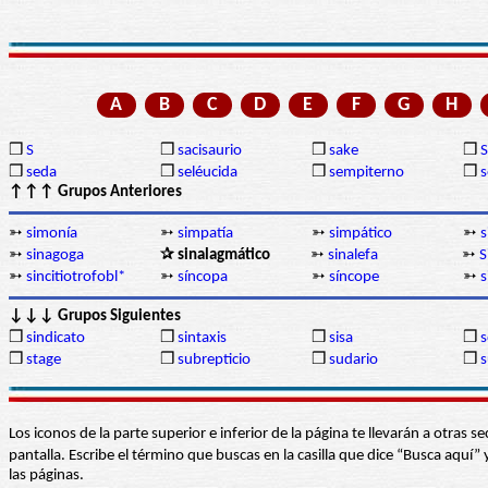
A
B
C
D
E
F
G
H
❒
S
❒
sacisaurio
❒
sake
❒
❒
seda
❒
seléucida
❒
sempiterno
❒
s
↑↑↑ Grupos Anteriores
➳
simonía
➳
simpatía
➳
simpático
➳
s
➳
sinagoga
✰ sinalagmático
➳
sinalefa
➳
S
➳
sincitiotrofobl*
➳
síncopa
➳
síncope
➳
s
↓↓↓ Grupos Siguientes
❒
sindicato
❒
sintaxis
❒
sisa
❒
❒
stage
❒
subrepticio
❒
sudario
❒
Los iconos de la parte superior e inferior de la página te llevarán a otra
pantalla. Escribe el término que buscas en la casilla que dice “Busca aqu
las páginas.