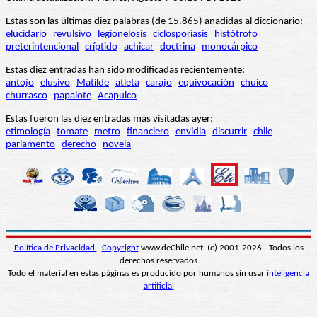
Estas son las últimas diez palabras (de 15.865) añadidas al diccionario:
elucidario
revulsivo
legionelosis
ciclosporiasis
histótrofo
preterintencional
críptido
achicar
doctrina
monocárpico
Estas diez entradas han sido modificadas recientemente:
antojo
elusivo
Matilde
atleta
carajo
equivocación
chuico
churrasco
papalote
Acapulco
Estas fueron las diez entradas más visitadas ayer:
etimología
tomate
metro
financiero
envidia
discurrir
chile
parlamento
derecho
novela
Política de Privacidad
-
Copyright
www.deChile.net. (c) 2001-2026 - Todos los
derechos reservados
Todo el material en estas páginas es producido por humanos sin usar
inteligencia
artificial