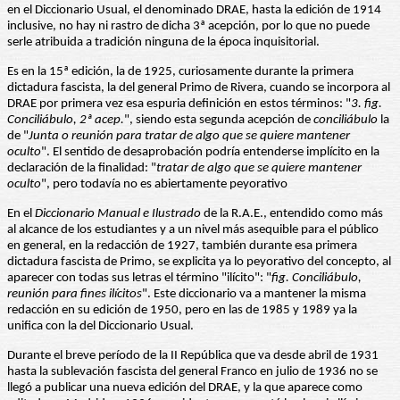
en el Diccionario Usual, el denominado DRAE, hasta la edición de 1914
inclusive, no hay ni rastro de dicha 3ª acepción, por lo que no puede
serle atribuida a tradición ninguna de la época inquisitorial.
Es en la 15ª edición, la de 1925, curiosamente durante la primera
dictadura fascista, la del general Primo de Rivera, cuando se incorpora al
DRAE por primera vez esa espuria definición en estos términos: "
3. fig.
Conciliábulo, 2ª acep.
", siendo esta segunda acepción de
conciliábulo
la
de "
Junta o reunión para tratar de algo que se quiere mantener
oculto
". El sentido de desaprobación podría entenderse implícito en la
declaración de la finalidad: "
tratar de algo que se quiere mantener
oculto
", pero todavía no es abiertamente peyorativo
En el
Diccionario Manual e Ilustrado
de la R.A.E., entendido como más
al alcance de los estudiantes y a un nivel más asequible para el público
en general, en la redacción de 1927, también durante esa primera
dictadura fascista de Primo, se explicita ya lo peyorativo del concepto, al
aparecer con todas sus letras el término "ilícito": "
fig. Conciliábulo,
reunión para fines ilícitos
". Este diccionario va a mantener la misma
redacción en su edición de 1950, pero en las de 1985 y 1989 ya la
unifica con la del Diccionario Usual.
Durante el breve período de la II República que va desde abril de 1931
hasta la sublevación fascista del general Franco en julio de 1936 no se
llegó a publicar una nueva edición del DRAE, y la que aparece como