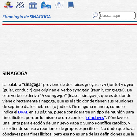
Etimología de SINAGOGA
SINAGOGA
La palabra "
sinagoga
" proviene de dos raíces griegas:
syn
(junto) y
agein
(guiar, conducir) que originan el verbo
synagein
(reunir, congregar). De
este verbo se deriva "
h sunagwgh
"
(léase: i sinagoyí), que es de donde
viene directamente sinagoga, que es el sitio donde tienen sus reuniones
de séptimo día los hebreos (o judíos). De ninguna manera, como lo
indica el
DRAE
en su página, puede considerarse un tipo de reunión para
fines ilícitos, porque lo mismo ocurre con los "
cónclaves
". Cónclave es
una junta para elección de un nuevo Papa o Sumo Pontífice católico, y
se extiende su uso a reuniones de grupos específicos. No dudo que haya
cónclaves para fines ilícitos, pero esa no es una de las definiciones que le