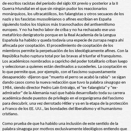
de escritos racistas del período del siglo XX previo y posterior a la II
Guerra Mundial en el que sin ningún pudor los reaccionarios
monárquicos, los ultracatólicos, los falangistas y otros secuaces de los
nazis y los fascistas mussolinianos o afines escribían en España
siguiendo todos los tópicos más trasnochados del antisemitismo
europeo. Y no ha hecho labor de criba y no ha rechazado ese uso
metafórico denigratorio porque en la Real Academia de la Lengua
Española ha habido y queda todavía una especie de zurrapa negra ahí
afincada por cooptación. El procedimiento de cooptación de los
miembros permite la perpetuación de los ideológicamente afines. Con la
República hubo ruptura total por las bravas al triunfar el franquismo.
Los académicos nombrados a capricho del poder totalitario criban luego
y seleccionan a quienes están destinados a sucederles. La cooptación es
lo que permite que, por ejemplo, con el fascismo supuestamente
desaparecido -dijeron que "muerto el perro se acabó la rabia"- se sigan
dando casos como la nueva redacción que tuvo la palabra
sinagoga
en
1984, siendo director Pedro Laín Entralgo, el "ex-falangista" y "ex-
admirador" de la Alemania nazi que había desarrollado toda su carrera
académica desde puestos de privilegio en el organigrama del fascismo
para descubrir, una vez derrotado Hitler y ya en la etapa de la protección
a Franco de los EE. UU., las bondades del liberalismo y el humanismo
cristiano.
Como prueba de que ha habido una inclusión de este sentido de la
palabra sinagoga por motivos exclusivamente ideológicos entiendo que