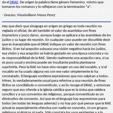
da el
DRAE
. De origen la palabra tiene género femenino, mismo que
tomaron los romanos y lo reflejaron con la terminación "a".
-
Gracias: Maximiliano Mena Perez
Hay que decir que sinagoga en origen en griego es toda reunión no
reglada ni oficial, de ahí también el valor de asamblea con fines
imprecisos y poco claros, aunque luego se aplicara a las asambleas de los
judíos y su lugar de reunión. En cualquier caso puede ser discutible decir
que es inaceptable que el DRAE indique un valor de reunión con fines
ilícitos. Si en tal acepción subyace una visión negativa hacia los judíos,
esa visión y esa acepción se habría gestado en una época concreta y no
es responsabilidad de la RAE. Siendo realmente una acepción rara, si ya
es poco usual y encima puede ser insultante podría plantearse
suprimirla. Pero la RAE no hace sino recoger un uso del vocablo, y si el
vocablo se ha usado alguna vez con ese valor simplemente lo ha
constatado. El lenguaje contiene expresiones que nos salpican a todos.
Miren, lo verdaderamente usual para referirse a una reunión de fines
ilícitos es conciliábulo o conventículo, y así lo recoge el DRAE, y entonces
seguro que eso ofende a la iglesia católica que es la única que celebra
concilios y a sus conventos de religiosos, porque conventículo es un
diminutivo de convento. Así que en el lenguaje hay expresiones para
todos (en todas las lenguas además) y no hay por qué pensar que la RAE
actual es especialmente ofensiva con nadie en concreto, ni con grupos
religiosos ni étnicos ni nada. Sólo constata los usos existentes y a lo