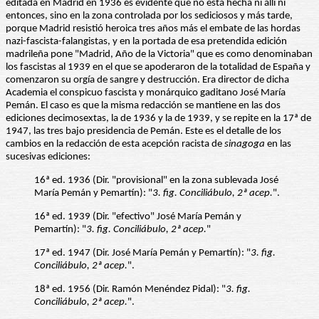
editada en Madrid en 1936 es evidente que no está hecha ni allí ni
entonces, sino en la zona controlada por los sediciosos y más tarde,
porque Madrid resistió heroica tres años más el embate de las hordas
nazi-fascista-falangistas, y en la portada de esa pretendida edición
madrileña pone "Madrid, Año de la Victoria" que es como denominaban
los fascistas al 1939 en el que se apoderaron de la totalidad de España y
comenzaron su orgía de sangre y destrucción. Era director de dicha
Academia el conspicuo fascista y monárquico gaditano José María
Pemán. El caso es que la misma redacción se mantiene en las dos
ediciones decimosextas, la de 1936 y la de 1939, y se repite en la 17ª de
1947, las tres bajo presidencia de Pemán. Este es el detalle de los
cambios en la redacción de esta acepción racista de
sinagoga
en las
sucesivas ediciones:
16ª ed. 1936 (Dir. "provisional" en la zona sublevada José
María Pemán y Pemartín): "
3. fig. Conciliábulo, 2ª acep.
".
16ª ed. 1939 (Dir. "efectivo" José María Pemán y
Pemartín): "
3. fig. Conciliábulo, 2ª acep.
"
17ª ed. 1947 (Dir. José María Pemán y Pemartín): "
3. fig.
Conciliábulo, 2ª acep.
".
18ª ed. 1956 (Dir. Ramón Menéndez Pidal): "
3. fig.
Conciliábulo, 2ª acep.
".