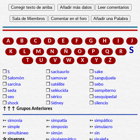
A
B
C
D
E
F
G
H
I
J
S
K
L
M
N
Ñ
O
P
Q
R
T
U
V
W
X
Y
Z
❒
S
❒
sacisaurio
❒
sake
❒
Salomón
❒
samovar
❒
sanguijuela
❒
sarcina
❒
satélite
❒
sebo
❒
seda
❒
seléucida
❒
sempiterno
❒
seo
❒
sérico
❒
sesquipedal
❒
shock
❒
Sídney
❒
silencio
↑↑↑ Grupos Anteriores
➳
simonía
➳
simpatía
➳
simpático
➳
simple
➳
simposio
➳
simulacro
➳
simultáneo
➳
simún
➳
sin
✰ sinagoga
➳
sinalagmático
➳
sinalefa