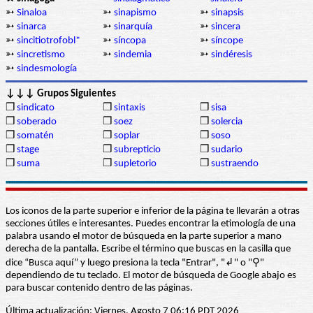
➳
Sinaloa
➳
sinapismo
➳
sinapsis
➳
sinarca
➳
sinarquía
➳
sincera
➳
sincitiotrofobl*
➳
síncopa
➳
síncope
➳
sincretismo
➳
sindemia
➳
sindéresis
➳
sindesmología
↓↓↓ Grupos Siguientes
❒
sindicato
❒
sintaxis
❒
sisa
❒
soberado
❒
soez
❒
solercia
❒
somatén
❒
soplar
❒
soso
❒
stage
❒
subrepticio
❒
sudario
❒
suma
❒
supletorio
❒
sustraendo
Los iconos de la parte superior e inferior de la página te llevarán a otras
secciones útiles e interesantes. Puedes encontrar la etimología de una
palabra usando el motor de búsqueda en la parte superior a mano
derecha de la pantalla. Escribe el término que buscas en la casilla que
dice “Busca aquí” y luego presiona la tecla "Entrar", "↲" o "⚲"
dependiendo de tu teclado. El motor de búsqueda de Google abajo es
para buscar contenido dentro de las páginas.
Última actualización: Viernes, Agosto 7 06:16 PDT 2026