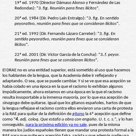
19ª ed. 1970 (Director Dámaso Alonso y Fernández de Las
Redondas): "
3.
fig
.
Reunión para fines ilícitos
".
20ª ed. 1984 (Dir. Pedro Laín Entralgo): "
3.
fig
.
En sentido
peyorativo, reunión para fines que se consideran ilícitos
".
21ª ed. 1992 (Dir. Fernando Lázaro Carreter): "
3.
fig
.
En
sentido peyorativo, reunión para fines que se consideran
ilícitos
".
22ª ed. 2001 (Dir. Víctor García de la Concha): "
3
.
f
.
peyor.
Reunión para fines que se consideran ilícitos
".
El DRAE no es una entidad superior, está sometido al uso que hacemos
los hablantes de la lengua, que la Academia debe ir reflejando y
adaptando. O sea, que se puede cambiar. Y si se ve que esa acepción se
había colado en una época en la que el racismo lo exhibían algunos
impúdicamente, ahora estamos en una época en la que el racismo
resulta insoportable a la inmensa mayoría, por lo que esa acepción de
sinagoga
debe quitarse. Igual que los gitanos españoles, hartos de que
la lengua reflejase el racismo contra ellos enviaron una carta de protesta
a la RAE para quitar de la definición de
gitano
la 4ª acepción que define
como "
4.
adj. coloq. Que estafa u obra con engaño. U. t. c. s.
", y lo han
conseguido,
para la próxima edición ya no sale
, pues de la misma
manera los judíos españoles tienen que mandar una protesta formal a la
RAE para que quite esa acepción falsa, racista y que además nadie usa.