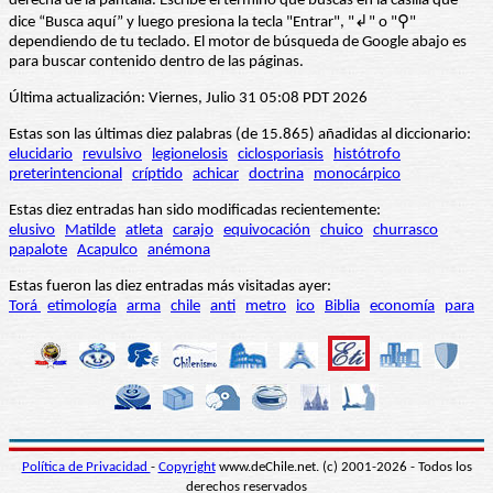
derecha de la pantalla. Escribe el término que buscas en la casilla que
dice “Busca aquí” y luego presiona la tecla "Entrar", "↲" o "⚲"
dependiendo de tu teclado. El motor de búsqueda de Google abajo es
para buscar contenido dentro de las páginas.
Última actualización: Viernes, Julio 31 05:08 PDT 2026
Estas son las últimas diez palabras (de 15.865) añadidas al diccionario:
elucidario
revulsivo
legionelosis
ciclosporiasis
histótrofo
preterintencional
críptido
achicar
doctrina
monocárpico
Estas diez entradas han sido modificadas recientemente:
elusivo
Matilde
atleta
carajo
equivocación
chuico
churrasco
papalote
Acapulco
anémona
Estas fueron las diez entradas más visitadas ayer:
Torá
etimología
arma
chile
anti
metro
ico
Biblia
economía
para
Política de Privacidad
-
Copyright
www.deChile.net. (c) 2001-2026 - Todos los
derechos reservados