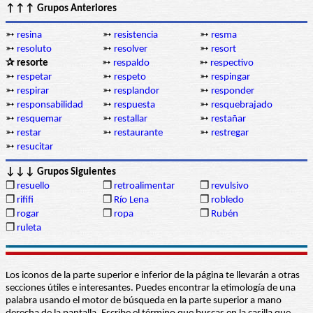
↑↑↑ Grupos Anteriores
➳
resina
➳
resistencia
➳
resma
➳
resoluto
➳
resolver
➳
resort
✰ resorte
➳
respaldo
➳
respectivo
➳
respetar
➳
respeto
➳
respingar
➳
respirar
➳
resplandor
➳
responder
➳
responsabilidad
➳
respuesta
➳
resquebrajado
➳
resquemar
➳
restallar
➳
restañar
➳
restar
➳
restaurante
➳
restregar
➳
resucitar
↓↓↓ Grupos Siguientes
❒
resuello
❒
retroalimentar
❒
revulsivo
❒
rififi
❒
Río Lena
❒
robledo
❒
rogar
❒
ropa
❒
Rubén
❒
ruleta
Los iconos de la parte superior e inferior de la página te llevarán a otras
secciones útiles e interesantes. Puedes encontrar la etimología de una
palabra usando el motor de búsqueda en la parte superior a mano