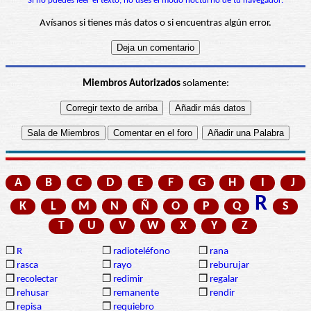
Si no puedes leer el texto, no uses el modo nocturno de tu navegador.
Avísanos si tienes más datos o si encuentras algún error.
Miembros Autorizados
solamente:
A
B
C
D
E
F
G
H
I
J
R
K
L
M
N
Ñ
O
P
Q
S
T
U
V
W
X
Y
Z
❒
R
❒
radioteléfono
❒
rana
❒
rasca
❒
rayo
❒
reburujar
❒
recolectar
❒
redimir
❒
regalar
❒
rehusar
❒
remanente
❒
rendir
❒
repisa
❒
requiebro