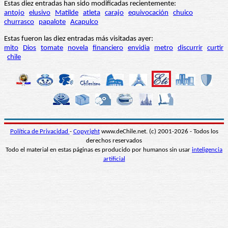
Estas diez entradas han sido modificadas recientemente:
antojo
elusivo
Matilde
atleta
carajo
equivocación
chuico
churrasco
papalote
Acapulco
Estas fueron las diez entradas más visitadas ayer:
mito
Dios
tomate
novela
financiero
envidia
metro
discurrir
curtir
chile
Política de Privacidad
-
Copyright
www.deChile.net. (c) 2001-2026 - Todos los
derechos reservados
Todo el material en estas páginas es producido por humanos sin usar
inteligencia
artificial