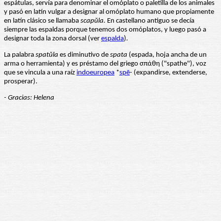
espátulas, servía para denominar el omóplato o paletilla de los animales
y pasó en latín vulgar a designar al omóplato humano que propiamente
en latín clásico se llamaba
scapŭla.
En castellano antiguo se decía
siempre las espaldas porque tenemos dos omóplatos, y luego pasó a
designar toda la zona dorsal (ver
espalda
)
.
La palabra
spatŭla
es diminutivo de
spata
(espada, hoja ancha de un
arma o herramienta) y es préstamo del griego σπάθη ("spathe"), voz
que se vincula a una raíz
indoeuropea
*
spē
- (expandirse, extenderse,
prosperar).
- Gracias: Helena