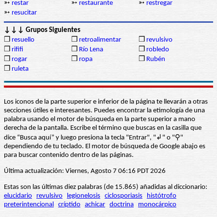
➳
restar
➳
restaurante
➳
restregar
➳
resucitar
↓↓↓ Grupos Siguientes
❒
resuello
❒
retroalimentar
❒
revulsivo
❒
rififi
❒
Río Lena
❒
robledo
❒
rogar
❒
ropa
❒
Rubén
❒
ruleta
Los iconos de la parte superior e inferior de la página te llevarán a otras
secciones útiles e interesantes. Puedes encontrar la etimología de una
palabra usando el motor de búsqueda en la parte superior a mano
derecha de la pantalla. Escribe el término que buscas en la casilla que
dice “Busca aquí” y luego presiona la tecla "Entrar", "↲" o "⚲"
dependiendo de tu teclado. El motor de búsqueda de Google abajo es
para buscar contenido dentro de las páginas.
Última actualización: Viernes, Agosto 7 06:16 PDT 2026
Estas son las últimas diez palabras (de 15.865) añadidas al diccionario:
elucidario
revulsivo
legionelosis
ciclosporiasis
histótrofo
preterintencional
críptido
achicar
doctrina
monocárpico