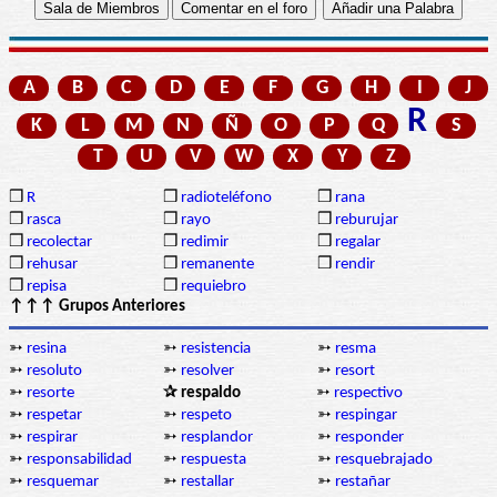
A
B
C
D
E
F
G
H
I
J
R
K
L
M
N
Ñ
O
P
Q
S
T
U
V
W
X
Y
Z
❒
R
❒
radioteléfono
❒
rana
❒
rasca
❒
rayo
❒
reburujar
❒
recolectar
❒
redimir
❒
regalar
❒
rehusar
❒
remanente
❒
rendir
❒
repisa
❒
requiebro
↑↑↑ Grupos Anteriores
➳
resina
➳
resistencia
➳
resma
➳
resoluto
➳
resolver
➳
resort
➳
resorte
✰ respaldo
➳
respectivo
➳
respetar
➳
respeto
➳
respingar
➳
respirar
➳
resplandor
➳
responder
➳
responsabilidad
➳
respuesta
➳
resquebrajado
➳
resquemar
➳
restallar
➳
restañar