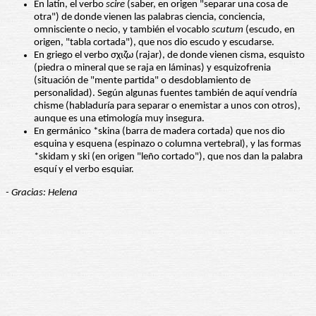
En latín, el verbo
scire
(saber, en origen "separar una cosa de
otra") de donde vienen las palabras ciencia, conciencia,
omnisciente o necio, y también el vocablo
scutum
(escudo, en
origen, "tabla cortada"), que nos dio escudo y escudarse.
En griego el verbo σχιζω (rajar), de donde vienen cisma, esquisto
(piedra o mineral que se raja en láminas) y esquizofrenia
(situación de "mente partida" o desdoblamiento de
personalidad). Según algunas fuentes también de aquí vendría
chisme (habladuría para separar o enemistar a unos con otros),
aunque es una etimología muy insegura.
En germánico *skina (barra de madera cortada) que nos dio
esquina y esquena (espinazo o columna vertebral), y las formas
*skidam y ski (en origen "leño cortado"), que nos dan la palabra
esquí y el verbo esquiar.
- Gracias: Helena