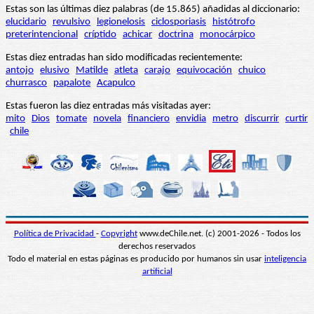
Estas son las últimas diez palabras (de 15.865) añadidas al diccionario:
elucidario
revulsivo
legionelosis
ciclosporiasis
histótrofo
preterintencional
críptido
achicar
doctrina
monocárpico
Estas diez entradas han sido modificadas recientemente:
antojo
elusivo
Matilde
atleta
carajo
equivocación
chuico
churrasco
papalote
Acapulco
Estas fueron las diez entradas más visitadas ayer:
mito
Dios
tomate
novela
financiero
envidia
metro
discurrir
curtir
chile
Política de Privacidad
-
Copyright
www.deChile.net. (c) 2001-2026 - Todos los
derechos reservados
Todo el material en estas páginas es producido por humanos sin usar
inteligencia
artificial