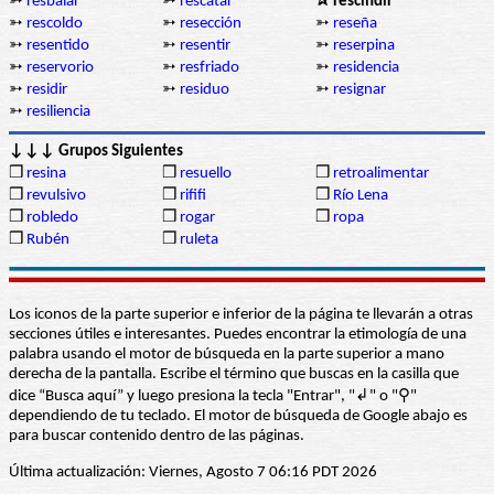
➳
resbalar
➳
rescatar
✰ rescindir
➳
rescoldo
➳
resección
➳
reseña
➳
resentido
➳
resentir
➳
reserpina
➳
reservorio
➳
resfriado
➳
residencia
➳
residir
➳
residuo
➳
resignar
➳
resiliencia
↓↓↓ Grupos Siguientes
❒
resina
❒
resuello
❒
retroalimentar
❒
revulsivo
❒
rififi
❒
Río Lena
❒
robledo
❒
rogar
❒
ropa
❒
Rubén
❒
ruleta
Los iconos de la parte superior e inferior de la página te llevarán a otras
secciones útiles e interesantes. Puedes encontrar la etimología de una
palabra usando el motor de búsqueda en la parte superior a mano
derecha de la pantalla. Escribe el término que buscas en la casilla que
dice “Busca aquí” y luego presiona la tecla "Entrar", "↲" o "⚲"
dependiendo de tu teclado. El motor de búsqueda de Google abajo es
para buscar contenido dentro de las páginas.
Última actualización: Viernes, Agosto 7 06:16 PDT 2026