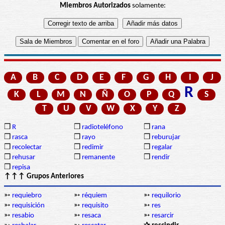
Miembros Autorizados
solamente:
A
B
C
D
E
F
G
H
I
J
R
K
L
M
N
Ñ
O
P
Q
S
T
U
V
W
X
Y
Z
❒
R
❒
radioteléfono
❒
rana
❒
rasca
❒
rayo
❒
reburujar
❒
recolectar
❒
redimir
❒
regalar
❒
rehusar
❒
remanente
❒
rendir
❒
repisa
↑↑↑ Grupos Anteriores
➳
requiebro
➳
réquiem
➳
requilorio
➳
requisición
➳
requisito
➳
res
➳
resabio
➳
resaca
➳
resarcir