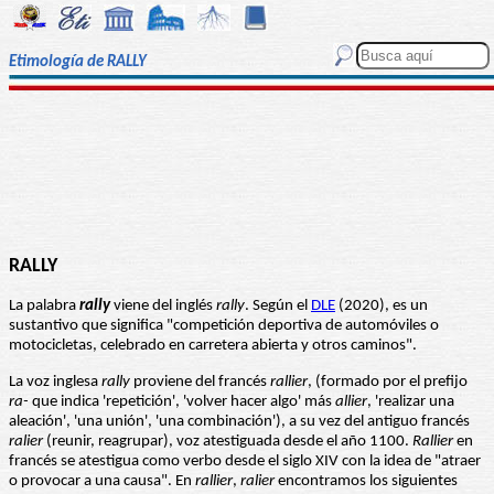
Etimología de RALLY
RALLY
La palabra
rally
viene del inglés
rally
. Según el
DLE
(2020), es un
sustantivo que significa "competición deportiva de automóviles o
motocicletas, celebrado en carretera abierta y otros caminos".
La voz inglesa
rally
proviene del francés
rallier
, (formado por el prefijo
ra-
que indica 'repetición', 'volver hacer algo' más
allier
, 'realizar una
aleación', 'una unión', 'una combinación'), a su vez del antiguo francés
ralier
(reunir, reagrupar), voz atestiguada desde el año 1100.
Rallier
en
francés se atestigua como verbo desde el siglo XIV con la idea de "atraer
o provocar a una causa". En
rallier
,
ralier
encontramos los siguientes