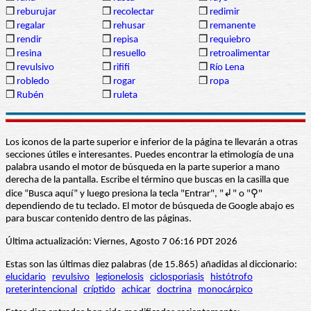
❒
reburujar
❒
recolectar
❒
redimir
❒
regalar
❒
rehusar
❒
remanente
❒
rendir
❒
repisa
❒
requiebro
❒
resina
❒
resuello
❒
retroalimentar
❒
revulsivo
❒
rififi
❒
Río Lena
❒
robledo
❒
rogar
❒
ropa
❒
Rubén
❒
ruleta
Los iconos de la parte superior e inferior de la página te llevarán a otras
secciones útiles e interesantes. Puedes encontrar la etimología de una
palabra usando el motor de búsqueda en la parte superior a mano
derecha de la pantalla. Escribe el término que buscas en la casilla que
dice “Busca aquí” y luego presiona la tecla "Entrar", "↲" o "⚲"
dependiendo de tu teclado. El motor de búsqueda de Google abajo es
para buscar contenido dentro de las páginas.
Última actualización: Viernes, Agosto 7 06:16 PDT 2026
Estas son las últimas diez palabras (de 15.865) añadidas al diccionario:
elucidario
revulsivo
legionelosis
ciclosporiasis
histótrofo
preterintencional
críptido
achicar
doctrina
monocárpico