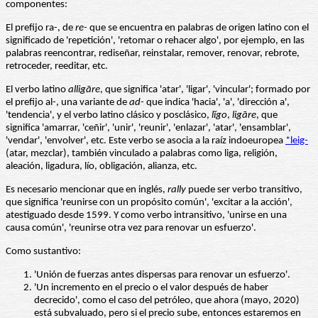
componentes:
El prefijo ra-, de
re-
que se encuentra en palabras de origen latino con el
significado de 'repetición', 'retomar o rehacer algo', por ejemplo, en las
palabras reencontrar, rediseñar, reinstalar, remover, renovar, rebrote,
retroceder, reeditar, etc.
El verbo latino
alligāre
, que significa 'atar', 'ligar', 'vincular'; formado por
el prefijo al-, una variante de
ad-
que indica 'hacia', 'a', 'dirección a',
'tendencia', y el verbo latino clásico y posclásico,
lĭgo
,
ligāre
, que
significa 'amarrar, 'ceñir', 'unir', 'reunir', 'enlazar', 'atar', 'ensamblar',
'vendar', 'envolver', etc. Este verbo se asocia a la raíz indoeuropea
*leig-
(atar, mezclar), también vinculado a palabras como liga, religión,
aleación, ligadura, lío, obligación, alianza, etc.
Es necesario mencionar que en inglés,
rally
puede ser verbo transitivo,
que significa 'reunirse con un propósito común', 'excitar a la acción',
atestiguado desde 1599. Y como verbo intransitivo, 'unirse en una
causa común', 'reunirse otra vez para renovar un esfuerzo'.
Como sustantivo:
'Unión de fuerzas antes dispersas para renovar un esfuerzo'.
'Un incremento en el precio o el valor después de haber
decrecido', como el caso del petróleo, que ahora (mayo, 2020)
está subvaluado, pero si el precio sube, entonces estaremos en