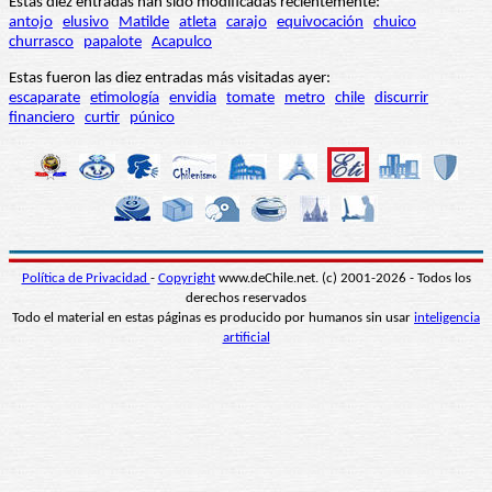
Estas diez entradas han sido modificadas recientemente:
antojo
elusivo
Matilde
atleta
carajo
equivocación
chuico
churrasco
papalote
Acapulco
Estas fueron las diez entradas más visitadas ayer:
escaparate
etimología
envidia
tomate
metro
chile
discurrir
financiero
curtir
púnico
Política de Privacidad
-
Copyright
www.deChile.net. (c) 2001-2026 - Todos los
derechos reservados
Todo el material en estas páginas es producido por humanos sin usar
inteligencia
artificial