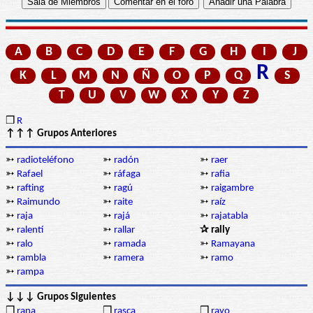
A
B
C
D
E
F
G
H
I
J
R
K
L
M
N
Ñ
O
P
Q
S
T
U
V
W
X
Y
Z
❒
R
↑↑↑ Grupos Anteriores
➳
radioteléfono
➳
radón
➳
raer
➳
Rafael
➳
ráfaga
➳
rafia
➳
rafting
➳
ragú
➳
raigambre
➳
Raimundo
➳
raite
➳
raíz
➳
raja
➳
rajá
➳
rajatabla
➳
ralentí
➳
rallar
✰ rally
➳
ralo
➳
ramada
➳
Ramayana
➳
rambla
➳
ramera
➳
ramo
➳
rampa
↓↓↓ Grupos Siguientes
❒
rana
❒
rasca
❒
rayo