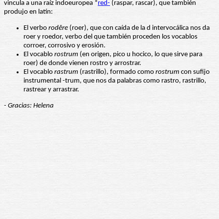
vincula a una raíz indoeuropea *
red-
(raspar, rascar), que también
produjo en latín:
El verbo
rodĕre
(roer), que con caída de la d intervocálica nos da
roer y roedor, verbo del que también proceden los vocablos
corroer, corrosivo y erosión.
El vocablo
rostrum
(en origen, pico u hocico, lo que sirve para
roer) de donde vienen rostro y arrostrar.
El vocablo
rastrum
(rastrillo), formado como
rostrum
con sufijo
instrumental -trum, que nos da palabras como rastro, rastrillo,
rastrear y arrastrar.
- Gracias: Helena