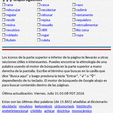
↓↓↓ Grupos Siguientes
❒
rana
❒
rasca
❒
rayo
❒
reburujar
❒
recolectar
❒
redimir
❒
regalar
❒
rehusar
❒
remanente
❒
rendir
❒
repisa
❒
requiebro
❒
resina
❒
resuello
❒
retroalimentar
❒
revulsivo
❒
rififi
❒
Río Lena
❒
robledo
❒
rogar
❒
ropa
❒
Rubén
❒
ruleta
Los iconos de la parte superior e inferior de la página te llevarán a otras
secciones útiles e interesantes. Puedes encontrar la etimología de una
palabra usando el motor de búsqueda en la parte superior a mano
derecha de la pantalla. Escribe el término que buscas en la casilla que
dice “Busca aquí” y luego presiona la tecla "Entrar", "↲" o "⚲"
dependiendo de tu teclado. El motor de búsqueda de Google abajo es
para buscar contenido dentro de las páginas.
Última actualización: Viernes, Julio 31 05:08 PDT 2026
Estas son las últimas diez palabras (de 15.865) añadidas al diccionario:
elucidario
revulsivo
legionelosis
ciclosporiasis
histótrofo
preterintencional
críptido
achicar
doctrina
monocárpico