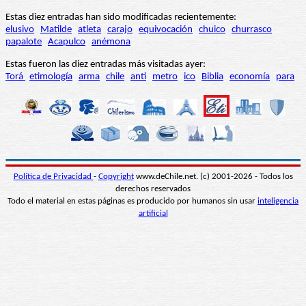
Estas diez entradas han sido modificadas recientemente:
elusivo
Matilde
atleta
carajo
equivocación
chuico
churrasco
papalote
Acapulco
anémona
Estas fueron las diez entradas más visitadas ayer:
Torá
etimología
arma
chile
anti
metro
ico
Biblia
economía
para
Política de Privacidad
-
Copyright
www.deChile.net. (c) 2001-2026 - Todos los
derechos reservados
Todo el material en estas páginas es producido por humanos sin usar
inteligencia
artificial