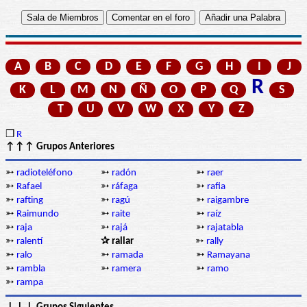
A
B
C
D
E
F
G
H
I
J
R
K
L
M
N
Ñ
O
P
Q
S
T
U
V
W
X
Y
Z
❒
R
↑↑↑ Grupos Anteriores
➳
radioteléfono
➳
radón
➳
raer
➳
Rafael
➳
ráfaga
➳
rafia
➳
rafting
➳
ragú
➳
raigambre
➳
Raimundo
➳
raite
➳
raíz
➳
raja
➳
rajá
➳
rajatabla
➳
ralentí
✰ rallar
➳
rally
➳
ralo
➳
ramada
➳
Ramayana
➳
rambla
➳
ramera
➳
ramo
➳
rampa