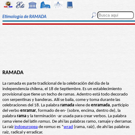
Etimología de RAMADA
RAMADA
La ramada es parte tradicional de la celebración del día de la
independencia chilena, el 18 de Septiembre. Es un establecimiento
provisional que tiene un techo de ramas. Adentro está todo decorado
con serpentinas y banderas. Allí se baila, come y toma durante las
celebraciones del 18. La palabra
ramada
viene de
enramada
, participio
del verbo
enramar
, formado de en- (sobre, encima, dentro de), la
palabra
rama
y la terminación -ar usada para crear verbos. La palabra
rama viene del latín
ramus
. De ahí las palabras ramo, ramaje y derramar.
La raíz
indoeuropea
de
ramus
es *
wrad
(rama, raíz), de ahí las palabras
raíz, radical y erradicar.