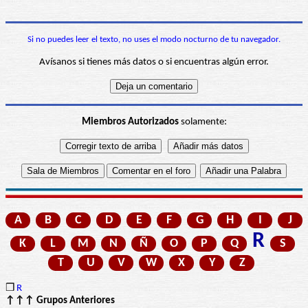
Si no puedes leer el texto, no uses el modo nocturno de tu navegador.
Avísanos si tienes más datos o si encuentras algún error.
Miembros Autorizados
solamente:
A
B
C
D
E
F
G
H
I
J
R
K
L
M
N
Ñ
O
P
Q
S
T
U
V
W
X
Y
Z
❒
R
↑↑↑ Grupos Anteriores