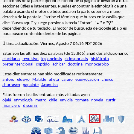
Los iconos de la parte superior e inferior de la página te llevarán a otras
secciones útiles e interesantes. Puedes encontrar la etimología de una
palabra usando el motor de búsqueda en la parte superior a mano
derecha de la pantalla. Escribe el término que buscas en la casilla que
dice “Busca aquí” y luego presiona la tecla "Entrar", "↲" o "⚲"
dependiendo de tu teclado. El motor de búsqueda de Google abajo es
para buscar contenido dentro de las páginas.
Última actualización: Viernes, Agosto 7 06:16 PDT 2026
Estas son las últimas diez palabras (de 15.865) añadidas al diccionario:
elucidario
revulsivo
legionelosis
ciclosporiasis
histótrofo
preterintencional
críptido
achicar
doctrina
monocárpico
Estas diez entradas han sido modificadas recientemente:
antojo
elusivo
Matilde
atleta
carajo
equivocación
chuico
churrasco
papalote
Acapulco
Estas fueron las diez entradas más visitadas ayer:
ojalá
etimología
metro
chile
envidia
tomate
novela
curtir
financiero
discurrir