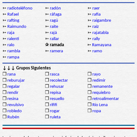
➳
radioteléfono
➳
radón
➳
raer
➳
Rafael
➳
ráfaga
➳
rafia
➳
rafting
➳
ragú
➳
raigambre
➳
Raimundo
➳
raite
➳
raíz
➳
raja
➳
rajá
➳
rajatabla
➳
ralentí
➳
rallar
➳
rally
➳
ralo
✰ ramada
➳
Ramayana
➳
rambla
➳
ramera
➳
ramo
➳
rampa
↓↓↓ Grupos Siguientes
❒
rana
❒
rasca
❒
rayo
❒
reburujar
❒
recolectar
❒
redimir
❒
regalar
❒
rehusar
❒
remanente
❒
rendir
❒
repisa
❒
requiebro
❒
resina
❒
resuello
❒
retroalimentar
❒
revulsivo
❒
rififi
❒
Río Lena
❒
robledo
❒
rogar
❒
ropa
❒
Rubén
❒
ruleta