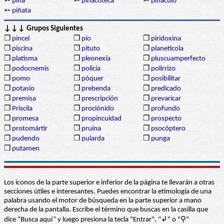
➳
piña
➳
pinacoteca
➳
pináculo
➳
piñata
↓↓↓ Grupos Siguientes
❒
pincel
❒
pío
❒
piridoxina
❒
piscina
❒
pituto
❒
planetícola
❒
platisma
❒
pleonexia
❒
pluscuamperfecto
❒
podocnemis
❒
policía
❒
polirrizo
❒
pomo
❒
póquer
❒
posibilitar
❒
potasio
❒
prebenda
❒
predicado
❒
premisa
❒
prescripción
❒
prevaricar
❒
Priscila
❒
prociónido
❒
profundo
❒
promesa
❒
propincuidad
❒
prospecto
❒
protomártir
❒
pruina
❒
psocóptero
❒
pudendo
❒
pularda
❒
punga
❒
putamen
Los iconos de la parte superior e inferior de la página te llevarán a otras
secciones útiles e interesantes. Puedes encontrar la etimología de una
palabra usando el motor de búsqueda en la parte superior a mano
derecha de la pantalla. Escribe el término que buscas en la casilla que
dice “Busca aquí” y luego presiona la tecla "Entrar", "↲" o "⚲"