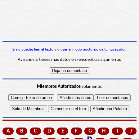
Si no puedes leer el texto, no uses el modo nocturno de tu navegador.
Avísanos si tienes más datos o si encuentras algún error.
Miembros Autorizados
solamente:
A
B
C
D
E
F
G
H
I
J