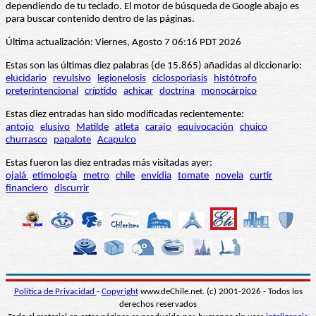
dependiendo de tu teclado. El motor de búsqueda de Google abajo es
para buscar contenido dentro de las páginas.
Última actualización: Viernes, Agosto 7 06:16 PDT 2026
Estas son las últimas diez palabras (de 15.865) añadidas al diccionario:
elucidario
revulsivo
legionelosis
ciclosporiasis
histótrofo
preterintencional
críptido
achicar
doctrina
monocárpico
Estas diez entradas han sido modificadas recientemente:
antojo
elusivo
Matilde
atleta
carajo
equivocación
chuico
churrasco
papalote
Acapulco
Estas fueron las diez entradas más visitadas ayer:
ojalá
etimología
metro
chile
envidia
tomate
novela
curtir
financiero
discurrir
Política de Privacidad
-
Copyright
www.deChile.net. (c) 2001-2026 - Todos los
derechos reservados