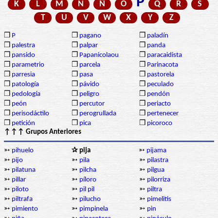
P
K
L
M
N
Ñ
O
Q
R
S
T
U
V
W
X
Y
Z
❒
P
❒
pagano
❒
paladín
❒
palestra
❒
palpar
❒
panda
❒
pansido
❒
Papanicolaou
❒
paracaidista
❒
parametrio
❒
parcela
❒
Parinacota
❒
parresia
❒
pasa
❒
pastorela
❒
patología
❒
pávido
❒
peculado
❒
pedología
❒
peligro
❒
pendón
❒
peón
❒
percutor
❒
periacto
❒
perisodáctilo
❒
perogrullada
❒
pertenecer
❒
petición
❒
pica
❒
picoroco
↑↑↑ Grupos Anteriores
➳
pihuelo
✰ pija
➳
pijama
➳
pijo
➳
pila
➳
pilastra
➳
pilatuna
➳
pilcha
➳
pilgua
➳
pillar
➳
píloro
➳
pilorriza
➳
piloto
➳
pil pil
➳
piltra
➳
piltrafa
➳
pilucho
➳
pimelitis
➳
pimiento
➳
pimpinela
➳
pin