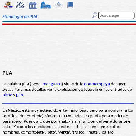
Etimología de PIJA
PIJA
La palabra
pija
(pene,
manguaco
) viene de la
onomatopeya
de mear
pisss
. Para más detalles ver la explicación de Joaquín en las entradas de
picha
y
pijo
.
En México está muy extendido el término 'pija', pero para nombrar a los
tornillos (de ferretería) cónicos o terminados en punta para madera o
para acero. Pues claro que por analogía a la función del pene durante el
coito. Y como los mexicanos le decimos 'chile' al pene (entre otros
nombres, como 'tolete', 'pito', 'verga', 'trusco', 'reata', 'pájaro',