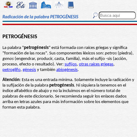
Radicación de la palabra PETROGÉNESIS
PETROGÉNESIS
La palabra "
petrogénesis
" está formada con raíces griegas y significa
"formación de las rocas". Sus componentes léxicos son:
petros
(piedra),
genos
(engendrar, producir, casta, familia), más el sufijo -sis (acción,
proceso, efecto o resultado). Ver:
sufijos
,
otras raíces griegas
,
petroglifo
,
génesis
y también
abiogénesis
.
Atención
: Esta es una entrada mínima. Solamente incluye la radicación y
la sufijación de la palabra
petrogénesis
. Ni siquiera la tenemos en el
índice alfabético de abajo y no la incluimos en el número total de
palabras de este diccionario. Se recomienda seguir los enlaces dados
arriba en letras azules para más información sobre los elementos que
forman esta palabra.