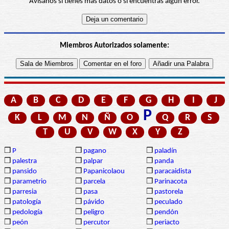
Avísanos si tienes más datos o si encuentras algún error.
Miembros Autorizados solamente:
A
B
C
D
E
F
G
H
I
J
P
K
L
M
N
Ñ
O
Q
R
S
T
U
V
W
X
Y
Z
❒
P
❒
pagano
❒
paladín
❒
palestra
❒
palpar
❒
panda
❒
pansido
❒
Papanicolaou
❒
paracaidista
❒
parametrio
❒
parcela
❒
Parinacota
❒
parresia
❒
pasa
❒
pastorela
❒
patología
❒
pávido
❒
peculado
❒
pedología
❒
peligro
❒
pendón
❒
peón
❒
percutor
❒
periacto