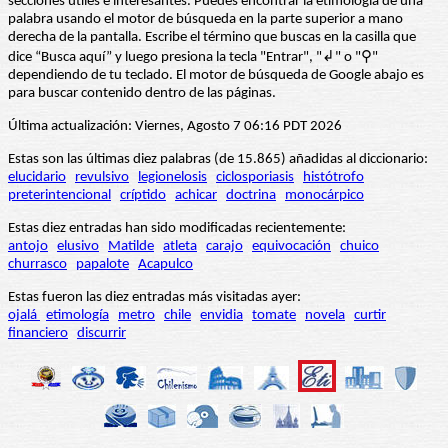
secciones útiles e interesantes. Puedes encontrar la etimología de una
palabra usando el motor de búsqueda en la parte superior a mano
derecha de la pantalla. Escribe el término que buscas en la casilla que
dice “Busca aquí” y luego presiona la tecla "Entrar", "↲" o "⚲"
dependiendo de tu teclado. El motor de búsqueda de Google abajo es
para buscar contenido dentro de las páginas.
Última actualización: Viernes, Agosto 7 06:16 PDT 2026
Estas son las últimas diez palabras (de 15.865) añadidas al diccionario:
elucidario
revulsivo
legionelosis
ciclosporiasis
histótrofo
preterintencional
críptido
achicar
doctrina
monocárpico
Estas diez entradas han sido modificadas recientemente:
antojo
elusivo
Matilde
atleta
carajo
equivocación
chuico
churrasco
papalote
Acapulco
Estas fueron las diez entradas más visitadas ayer:
ojalá
etimología
metro
chile
envidia
tomate
novela
curtir
financiero
discurrir