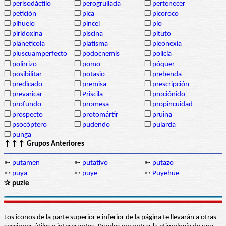
❒
perisodáctilo
❒
perogrullada
❒
pertenecer
❒
petición
❒
pica
❒
picoroco
❒
pihuelo
❒
pincel
❒
pío
❒
piridoxina
❒
piscina
❒
pituto
❒
planetícola
❒
platisma
❒
pleonexia
❒
pluscuamperfecto
❒
podocnemis
❒
policía
❒
polirrizo
❒
pomo
❒
póquer
❒
posibilitar
❒
potasio
❒
prebenda
❒
predicado
❒
premisa
❒
prescripción
❒
prevaricar
❒
Priscila
❒
prociónido
❒
profundo
❒
promesa
❒
propincuidad
❒
prospecto
❒
protomártir
❒
pruina
❒
psocóptero
❒
pudendo
❒
pularda
❒
punga
↑↑↑ Grupos Anteriores
➳
putamen
➳
putativo
➳
putazo
➳
puya
➳
puye
➳
Puyehue
✰ puzle
Los iconos de la parte superior e inferior de la página te llevarán a otras