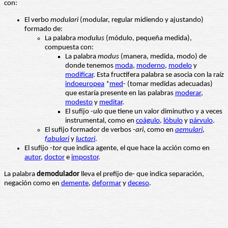
con:
El verbo
modulari
(modular, regular midiendo y ajustando)
formado de:
La palabra
modulus
(módulo, pequeña medida),
compuesta con:
La palabra
modus
(manera, medida, modo) de
donde tenemos
moda
,
moderno
,
modelo
y
modificar
. Esta fructífera palabra se asocia con la raíz
indoeuropea
*
med
- (tomar medidas adecuadas)
que estaría presente en las palabras
moderar
,
modesto
y
meditar
.
El sufijo -
ulo
que tiene un valor diminutivo y a veces
instrumental, como en
coágulo
,
lóbulo
y
párvulo
.
El sufijo formador de verbos -
ari
, como en
aemulari
,
fabulari
y
luctari
.
El sufijo -
tor
que indica agente, el que hace la acción como en
autor
,
doctor
e
impostor
.
La palabra
demodulador
lleva el prefijo de- que indica separación,
negación como en
demente
,
deformar
y
deceso
.