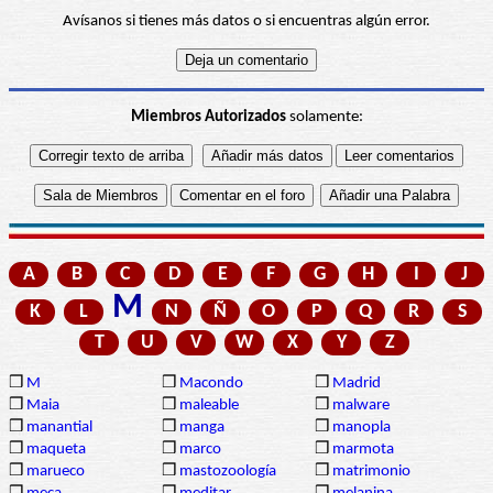
Avísanos si tienes más datos o si encuentras algún error.
Miembros Autorizados
solamente:
A
B
C
D
E
F
G
H
I
J
M
K
L
N
Ñ
O
P
Q
R
S
T
U
V
W
X
Y
Z
❒
M
❒
Macondo
❒
Madrid
❒
Maia
❒
maleable
❒
malware
❒
manantial
❒
manga
❒
manopla
❒
maqueta
❒
marco
❒
marmota
❒
marueco
❒
mastozoología
❒
matrimonio