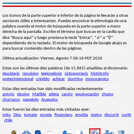
Los iconos de la parte superior e inferior de la página te llevarán a otras
secciones útiles e interesantes. Puedes encontrar la etimología de una
palabra usando el motor de búsqueda en la parte superior a mano
derecha de la pantalla. Escribe el término que buscas en la casilla que
dice “Busca aquí” y luego presiona la tecla "Entrar", "↲" o "⚲"
dependiendo de tu teclado. El motor de búsqueda de Google abajo es
para buscar contenido dentro de las páginas.
Última actualización: Viernes, Agosto 7 06:16 PDT 2026
Estas son las últimas diez palabras (de 15.865) añadidas al diccionario:
elucidario
revulsivo
legionelosis
ciclosporiasis
histótrofo
preterintencional
críptido
achicar
doctrina
monocárpico
Estas diez entradas han sido modificadas recientemente:
antojo
elusivo
Matilde
atleta
carajo
equivocación
chuico
churrasco
papalote
Acapulco
Estas fueron las diez entradas más visitadas ayer:
mito
Dios
tomate
novela
financiero
envidia
metro
discurrir
curtir
chile