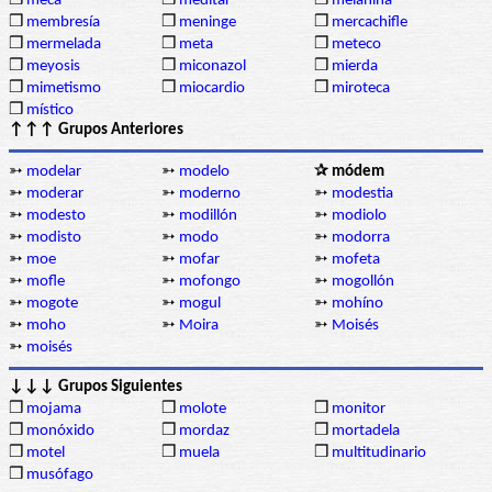
❒
meca
❒
meditar
❒
melanina
❒
membresía
❒
meninge
❒
mercachifle
❒
mermelada
❒
meta
❒
meteco
❒
meyosis
❒
miconazol
❒
mierda
❒
mimetismo
❒
miocardio
❒
miroteca
❒
místico
↑↑↑ Grupos Anteriores
➳
modelar
➳
modelo
✰ módem
➳
moderar
➳
moderno
➳
modestia
➳
modesto
➳
modillón
➳
modiolo
➳
modisto
➳
modo
➳
modorra
➳
moe
➳
mofar
➳
mofeta
➳
mofle
➳
mofongo
➳
mogollón
➳
mogote
➳
mogul
➳
mohíno
➳
moho
➳
Moira
➳
Moisés
➳
moisés
↓↓↓ Grupos Siguientes
❒
mojama
❒
molote
❒
monitor
❒
monóxido
❒
mordaz
❒
mortadela
❒
motel
❒
muela
❒
multitudinario
❒
musófago