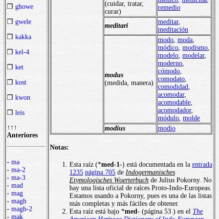
(cuidar, tratar,
❒
ghowe
remedio
curar)
❒
gwele
meditar
,
meditari
meditación
❒
kakka
modo
,
moda
,
módico
,
modismo
,
❒
kel-4
modelo
,
modelar
,
moderno
,
❒
ket
cómodo
,
modus
comodato
,
❒
kost
(medida, manera)
comodidad
,
acomodar
,
❒
kwon
acomodable
,
acomodador
,
❒
leis
módulo
,
molde
↑↑↑
modius
modio
Anteriores
Notas:
-
ma
Esta raíz (*
med-1
-) está documentada en la
entrada
-
ma-2
1235
página 705
de
Indogermanisches
-
ma-3
Etymologisches Woerterbuch
de Julius Pokorny. No
-
mad
hay una lista oficial de raíces Proto-Indo-Europeas.
-
mag
Estamos usando a Pokorny, pues es una de las listas
-
magh
más completas y más fáciles de obtener.
-
magh-2
Esta raíz está bajo *
med
- (página 53 ) en el
The
-
mak