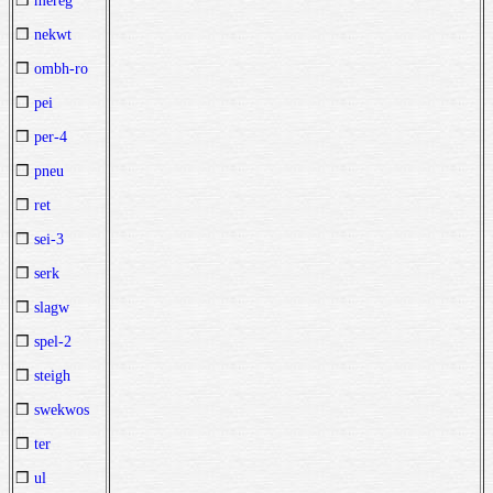
❒
mereg
❒
nekwt
❒
ombh-ro
❒
pei
❒
per-4
❒
pneu
❒
ret
❒
sei-3
❒
serk
❒
slagw
❒
spel-2
❒
steigh
❒
swekwos
❒
ter
❒
ul