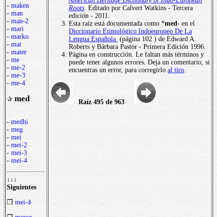
American Heritage Dictionary of Indo-European
-
maken
Roots
.
Editado por Calvert Watkins - Tercera
-
man
edición - 2011.
-
man-2
Esta raíz está documentada como *
med
- en el
-
mari
Diccionario Etimológico Indoeuropeo De La
-
marko
Lengua Española
(página 102 ) de Edward A.
-
mat
Roberts y Bárbara Pastor - Primera Edición 1996.
-
mater
Página en construcción. Le faltan más términos y
-
me
puede tener algunos errores. Deja un comentario, si
-
me-2
encuentras un error, para corregirlo
al tiro
.
-
me-3
-
me-4
med
✰
Raíz 495 de 963
-
medhi
-
meg
-
mei
-
mei-2
-
mei-3
-
mei-4
↓↓↓
Siguientes
❒
mei-4