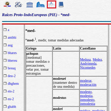
Raíces Proto-IndoEuropeas (PIE) - *med-
❒
a
*med-
❒
ambhi
1
*
med-
, medir, tomar medidas adecuadas
❒
aug
Griego
Latín
Castellano
❒
bhares
μέδομαι
[medomai]
Medusa
,
Medea
,
❒
bhereu
tomar medidas o
Andrómeda
,
precauciones,
Nicomedes
❒
breuq
velar por, tomar
estrategias
❒
deu-2
moderari
moderar
,
(mantener dentro
❒
dhghem
moderación
de una medida)
❒
eis-2
modesto
,
modestia
,
modestus
❒
eu-2
inmodesto
,
inmodestia
❒
ghabh
mederi
médico
,
medicina
,