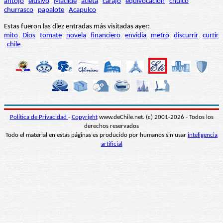
antojo
elusivo
Matilde
atleta
carajo
equivocación
chuico
churrasco
papalote
Acapulco
Estas fueron las diez entradas más visitadas ayer:
mito
Dios
tomate
novela
financiero
envidia
metro
discurrir
curtir
chile
Política de Privacidad
-
Copyright
www.deChile.net. (c) 2001-2026 - Todos los
derechos reservados
Todo el material en estas páginas es producido por humanos sin usar
inteligencia
artificial