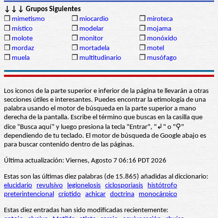
↓↓↓ Grupos Siguientes
❒
mimetismo
❒
miocardio
❒
miroteca
❒
místico
❒
modelar
❒
mojama
❒
molote
❒
monitor
❒
monóxido
❒
mordaz
❒
mortadela
❒
motel
❒
muela
❒
multitudinario
❒
musófago
Los iconos de la parte superior e inferior de la página te llevarán a otras
secciones útiles e interesantes. Puedes encontrar la etimología de una
palabra usando el motor de búsqueda en la parte superior a mano
derecha de la pantalla. Escribe el término que buscas en la casilla que
dice “Busca aquí” y luego presiona la tecla "Entrar", "↲" o "⚲"
dependiendo de tu teclado. El motor de búsqueda de Google abajo es
para buscar contenido dentro de las páginas.
Última actualización: Viernes, Agosto 7 06:16 PDT 2026
Estas son las últimas diez palabras (de 15.865) añadidas al diccionario:
elucidario
revulsivo
legionelosis
ciclosporiasis
histótrofo
preterintencional
críptido
achicar
doctrina
monocárpico
Estas diez entradas han sido modificadas recientemente: