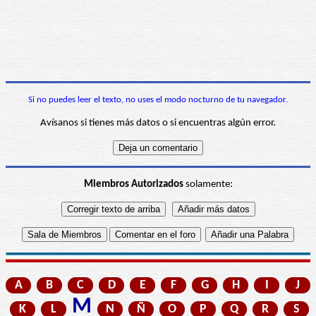
Si no puedes leer el texto, no uses el modo nocturno de tu navegador.
Avísanos si tienes más datos o si encuentras algún error.
Miembros Autorizados
solamente:
A
B
C
D
E
F
G
H
I
J
M
K
L
N
Ñ
O
P
Q
R
S