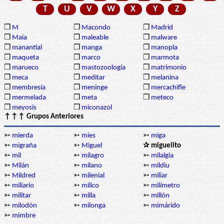
T
U
V
W
X
Y
Z
❒
M
❒
Macondo
❒
Madrid
❒
Maia
❒
maleable
❒
malware
❒
manantial
❒
manga
❒
manopla
❒
maqueta
❒
marco
❒
marmota
❒
marueco
❒
mastozoología
❒
matrimonio
❒
meca
❒
meditar
❒
melanina
❒
membresía
❒
meninge
❒
mercachifle
❒
mermelada
❒
meta
❒
meteco
❒
meyosis
❒
miconazol
↑↑↑ Grupos Anteriores
➳
mierda
➳
mies
➳
miga
➳
migraña
➳
Miguel
✰ miguelito
➳
mil
➳
milagro
➳
milalgia
➳
Milán
➳
milano
➳
mildiu
➳
Mildred
➳
milenial
➳
miliar
➳
miliario
➳
milico
➳
milímetro
➳
militar
➳
milla
➳
millón
➳
milodón
➳
milonga
➳
mimárido
➳
mimbre