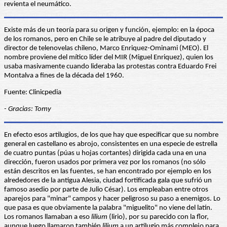
revienta el neumático.
Existe más de un teoría para su origen y función, ejemplo: en la época
de los romanos, pero en Chile se le atribuye al padre del diputado y
director de telenovelas chileno, Marco Enriquez-Ominami (MEO). El
nombre proviene del mítico líder del MIR (Miguel Enriquez), quien los
usaba masivamente cuando lideraba las protestas contra Eduardo Frei
Montalva a fines de la década del 1960.
Fuente: Clinicpedia
- Gracias: Tomy
En efecto esos artilugios, de los que hay que especificar que su nombre
general en castellano es abrojo, consistentes en una especie de estrella
de cuatro puntas (púas u hojas cortantes) dirigida cada una en una
dirección, fueron usados por primera vez por los romanos (no sólo
están descritos en las fuentes, se han encontrado por ejemplo en los
alrededores de la antigua Alesia, ciudad fortificada gala que sufrió un
famoso asedio por parte de Julio César). Los empleaban entre otros
aparejos para "minar" campos y hacer peligroso su paso a enemigos. Lo
que pasa es que obviamente la palabra "miguelito" no viene del latín.
Los romanos llamaban a eso
lilium
(lirio), por su parecido con la flor,
aunque luego llamaron también
lilium
a un artilugio más complejo para