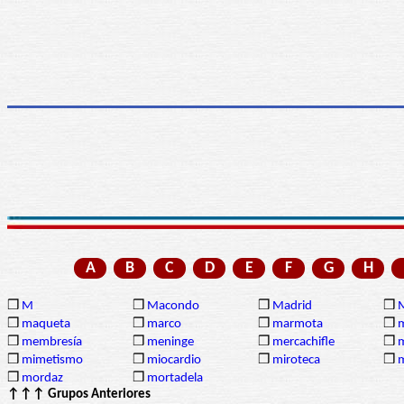
A
B
C
D
E
F
G
H
❒
M
❒
Macondo
❒
Madrid
❒
❒
maqueta
❒
marco
❒
marmota
❒
❒
membresía
❒
meninge
❒
mercachifle
❒
❒
mimetismo
❒
miocardio
❒
miroteca
❒
m
❒
mordaz
❒
mortadela
↑↑↑ Grupos Anteriores