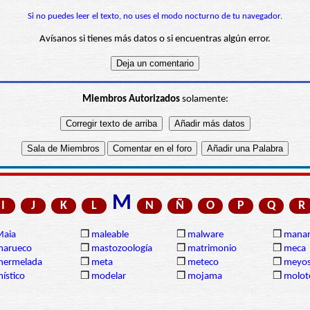
Si no puedes leer el texto, no uses el modo nocturno de tu navegador.
Avísanos si tienes más datos o si encuentras algún error.
Miembros Autorizados
solamente:
M
I
J
K
L
N
Ñ
O
P
Q
R
Maia
❒
maleable
❒
malware
❒
manan
marueco
❒
mastozoología
❒
matrimonio
❒
meca
mermelada
❒
meta
❒
meteco
❒
meyos
ístico
❒
modelar
❒
mojama
❒
molot