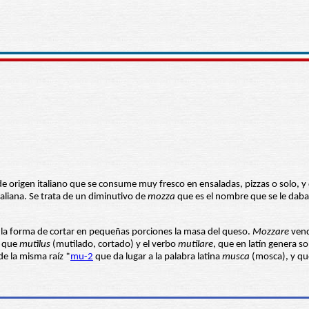
rigen italiano que se consume muy fresco en ensaladas, pizzas o solo, y q
taliana. Se trata de un diminutivo de
mozza
que es el nombre que se le daba 
 a la forma de cortar en pequeñas porciones la masa del queso.
Mozzare
vend
z que
mutĭlus
(mutilado, cortado) y el verbo
mutilare
, que en latín genera 
e la misma raíz *
mu-2
que da lugar a la palabra latina
musca
(mosca), y qu