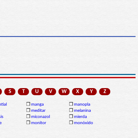
S
T
U
V
W
X
Y
Z
tial
❒
manga
❒
manopla
❒
meditar
❒
melanina
is
❒
miconazol
❒
mierda
e
❒
monitor
❒
monóxido