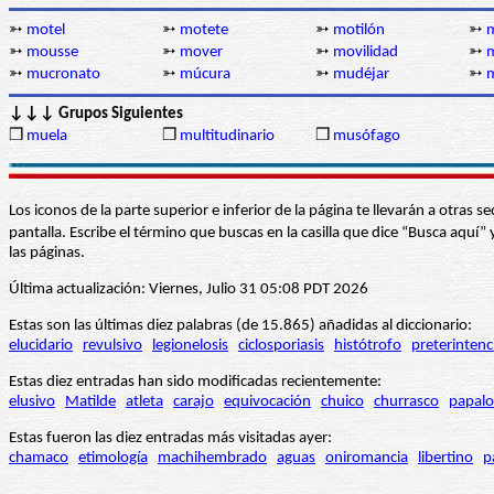
➳
motel
➳
motete
➳
motilón
➳
➳
mousse
➳
mover
➳
movilidad
➳
➳
mucronato
➳
múcura
➳
mudéjar
➳
↓↓↓ Grupos Siguientes
❒
muela
❒
multitudinario
❒
musófago
Los iconos de la parte superior e inferior de la página te llevarán a otra
pantalla. Escribe el término que buscas en la casilla que dice “Busca aqu
las páginas.
Última actualización: Viernes, Julio 31 05:08 PDT 2026
Estas son las últimas diez palabras (de 15.865) añadidas al diccionario:
elucidario
revulsivo
legionelosis
ciclosporiasis
histótrofo
preterintenc
Estas diez entradas han sido modificadas recientemente:
elusivo
Matilde
atleta
carajo
equivocación
chuico
churrasco
papalo
Estas fueron las diez entradas más visitadas ayer:
chamaco
etimología
machihembrado
aguas
oniromancia
libertino
p