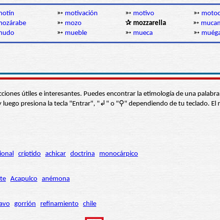
motín
➳
motivación
➳
motivo
➳
motoc
mozárabe
➳
mozo
✰ mozzarella
➳
muca
mudo
➳
mueble
➳
mueca
➳
muég
s secciones útiles e interesantes. Puedes encontrar la etimología de una pal
í” y luego presiona la tecla "Entrar", "↲" o "⚲" dependiendo de tu teclado.
ional
críptido
achicar
doctrina
monocárpico
te
Acapulco
anémona
avo
gorrión
refinamiento
chile