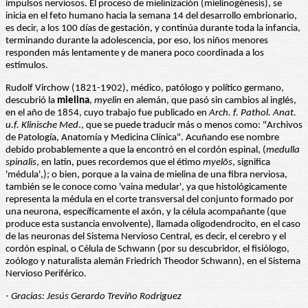
impulsos nerviosos. El proceso de mielinización (mielinogénesis), se
inicia en el feto humano hacia la semana 14 del desarrollo embrionario,
es decir, a los 100 días de gestación, y continúa durante toda la infancia,
terminando durante la adolescencia, por eso, los niños menores
responden más lentamente y de manera poco coordinada a los
estímulos.
Rudolf Virchow (1821-1902), médico, patólogo y político germano,
descubrió la
mielina
,
myelin
en alemán, que pasó sin cambios al inglés,
en el año de 1854, cuyo trabajo fue publicado en
Arch.
f. Pathol. Anat.
u.f. Klinische Med
., que se puede traducir más o menos como: "Archivos
de Patología, Anatomía y Medicina Clínica". Acuñando ese nombre
debido probablemente a que la encontró en el cordón espinal, (
medulla
spinalis
, en latín, pues recordemos que el étimo
myelōs
, significa
'médula',); o bien, porque a la vaina de mielina de una fibra nerviosa,
también se le conoce como 'vaina medular', ya que histológicamente
representa la médula en el corte transversal del conjunto formado por
una neurona, específicamente el axón, y la célula acompañante (que
produce esta sustancia envolvente), llamada oligodendrocito, en el caso
de las neuronas del Sistema Nervioso Central, es decir, el cerebro y el
cordón espinal, o Célula de Schwann (por su descubridor, el fisiólogo,
zoólogo y naturalista alemán Friedrich Theodor Schwann), en el Sistema
Nervioso Periférico.
- Gracias: Jesús Gerardo Treviño Rodriguez