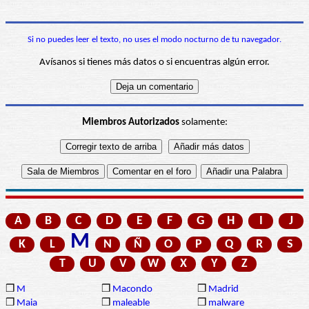
Si no puedes leer el texto, no uses el modo nocturno de tu navegador.
Avísanos si tienes más datos o si encuentras algún error.
Miembros Autorizados
solamente:
A
B
C
D
E
F
G
H
I
J
M
K
L
N
Ñ
O
P
Q
R
S
T
U
V
W
X
Y
Z
❒
M
❒
Macondo
❒
Madrid
❒
Maia
❒
maleable
❒
malware