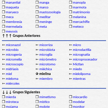
❒
manantial
❒
manga
❒
manopla
❒
maqueta
❒
marco
❒
marmota
❒
marueco
❒
mastozoología
❒
matrimonio
❒
meca
❒
meditar
❒
melanina
❒
membresía
❒
meninge
❒
mercachifle
❒
mermelada
❒
meta
❒
meteco
❒
meyosis
↑↑↑ Grupos Anteriores
➳
miconazol
➳
micorriza
➳
micro
➳
microbio
➳
microbiota
➳
microdactilia
➳
microgenia
➳
microglia
➳
micrognatia
➳
micromelia
➳
micrómetro
➳
microprocesador
➳
microscopio
➳
microtomo
➳
Mictlan
➳
midriasis
➳
miéchica
➳
miedo
➳
miel
✰ mielina
➳
mielolipoma
➳
mieloma
➳
miembro
➳
mientras
➳
miércoles
↓↓↓ Grupos Siguientes
❒
mierda
❒
mimetismo
❒
miocardio
❒
miroteca
❒
místico
❒
modelar
❒
mojama
❒
molote
❒
monitor