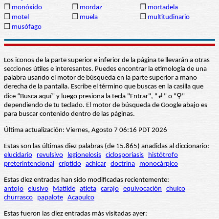
❒
monóxido
❒
mordaz
❒
mortadela
❒
motel
❒
muela
❒
multitudinario
❒
musófago
Los iconos de la parte superior e inferior de la página te llevarán a otras
secciones útiles e interesantes. Puedes encontrar la etimología de una
palabra usando el motor de búsqueda en la parte superior a mano
derecha de la pantalla. Escribe el término que buscas en la casilla que
dice “Busca aquí” y luego presiona la tecla "Entrar", "↲" o "⚲"
dependiendo de tu teclado. El motor de búsqueda de Google abajo es
para buscar contenido dentro de las páginas.
Última actualización: Viernes, Agosto 7 06:16 PDT 2026
Estas son las últimas diez palabras (de 15.865) añadidas al diccionario:
elucidario
revulsivo
legionelosis
ciclosporiasis
histótrofo
preterintencional
críptido
achicar
doctrina
monocárpico
Estas diez entradas han sido modificadas recientemente:
antojo
elusivo
Matilde
atleta
carajo
equivocación
chuico
churrasco
papalote
Acapulco
Estas fueron las diez entradas más visitadas ayer: