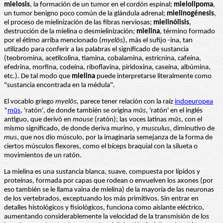
mielosis
, la formación de un tumor en el cordón espinal;
mielolipoma
,
un tumor benigno poco común de la glándula adrenal;
mielinogénesis
,
el proceso de mielinización de las fibras nerviosas;
mielinólisis
,
destrucción de la mielina o desmielinización;
mielina
, término formado
por el étimo arriba mencionado (
myelōs
), más el sufijo -ina, tan
utilizado para conferir a las palabras el significado de sustancia
(teobromina, acetilcolina, tiamina, cobalamina, estricnina, cafeína,
efedrina, morfina, codeína, riboflavina, piridoxina, caseína, albúmina,
etc.). De tal modo que
mielina
puede interpretarse literalmente como
"sustancia encontrada en la médula".
El vocablo griego
myelōs,
parece tener relación con la raíz
indoeuropea
*
mūs
, 'ratón', de donde también se origina
mūs
, 'ratón' en el inglés
antiguo, que derivó en
mouse
(ratón); las voces latinas
mūs
, con el
mismo significado, de donde deriva murino, y
musculus
, diminutivo de
mus
, que nos dio músculo, por la imaginaria semejanza de la forma de
ciertos músculos flexores, como el bíceps braquial con la silueta o
movimientos de un ratón.
La mielina es una sustancia blanca, suave, compuesta por lípidos y
proteínas, formada por capas que rodean o envuelven los axones (por
eso también se le llama vaina de mielina) de la mayoría de las neuronas
de los vertebrados, exceptuando los más primitivos. Sin entrar en
detalles histológicos y fisiológicos, funciona como aislante eléctrico,
aumentando considerablemente la velocidad de la transmisión de los