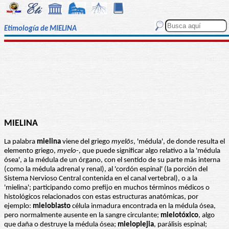
Etimología de MIELINA
MIELINA
La palabra
mielina
viene del griego
myelōs
, 'médula', de donde resulta el
elemento griego,
myelo
-, que puede significar algo relativo a la 'médula
ósea', a la médula de un órgano, con el sentido de su parte más interna
(como la médula adrenal y renal), al 'cordón espinal' (la porción del
Sistema Nervioso Central contenida en el canal vertebral), o a la
'mielina'; participando como prefijo en muchos términos médicos o
histológicos relacionados con estas estructuras anatómicas, por
ejemplo:
mieloblasto
célula inmadura encontrada en la médula ósea,
pero normalmente ausente en la sangre circulante;
mielotóxico
, algo
que daña o destruye la médula ósea;
mieloplejia
, parálisis espinal;