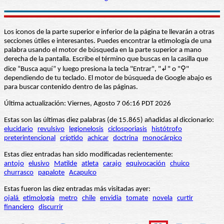
Los iconos de la parte superior e inferior de la página te llevarán a otras
secciones útiles e interesantes. Puedes encontrar la etimología de una
palabra usando el motor de búsqueda en la parte superior a mano
derecha de la pantalla. Escribe el término que buscas en la casilla que
dice “Busca aquí” y luego presiona la tecla "Entrar", "↲" o "⚲"
dependiendo de tu teclado. El motor de búsqueda de Google abajo es
para buscar contenido dentro de las páginas.
Última actualización: Viernes, Agosto 7 06:16 PDT 2026
Estas son las últimas diez palabras (de 15.865) añadidas al diccionario:
elucidario
revulsivo
legionelosis
ciclosporiasis
histótrofo
preterintencional
críptido
achicar
doctrina
monocárpico
Estas diez entradas han sido modificadas recientemente:
antojo
elusivo
Matilde
atleta
carajo
equivocación
chuico
churrasco
papalote
Acapulco
Estas fueron las diez entradas más visitadas ayer:
ojalá
etimología
metro
chile
envidia
tomate
novela
curtir
financiero
discurrir