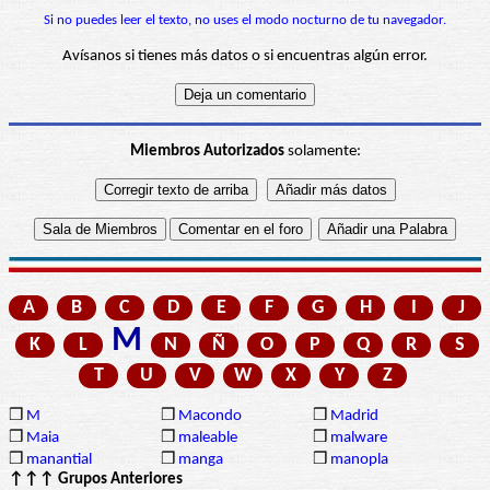
Si no puedes leer el texto, no uses el modo nocturno de tu navegador.
Avísanos si tienes más datos o si encuentras algún error.
Miembros Autorizados
solamente:
A
B
C
D
E
F
G
H
I
J
M
K
L
N
Ñ
O
P
Q
R
S
T
U
V
W
X
Y
Z
❒
M
❒
Macondo
❒
Madrid
❒
Maia
❒
maleable
❒
malware
❒
manantial
❒
manga
❒
manopla
↑↑↑ Grupos Anteriores