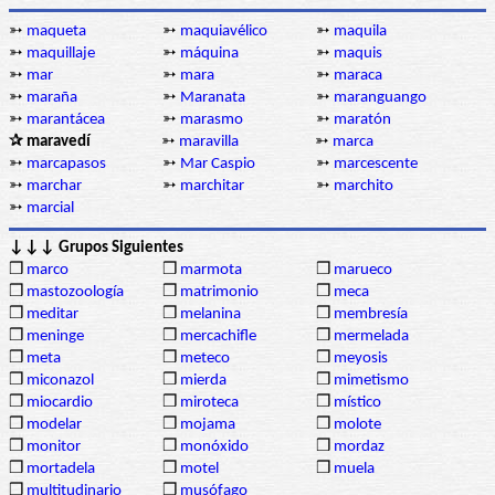
➳
maqueta
➳
maquiavélico
➳
maquila
➳
maquillaje
➳
máquina
➳
maquis
➳
mar
➳
mara
➳
maraca
➳
maraña
➳
Maranata
➳
maranguango
➳
marantácea
➳
marasmo
➳
maratón
✰ maravedí
➳
maravilla
➳
marca
➳
marcapasos
➳
Mar Caspio
➳
marcescente
➳
marchar
➳
marchitar
➳
marchito
➳
marcial
↓↓↓ Grupos Siguientes
❒
marco
❒
marmota
❒
marueco
❒
mastozoología
❒
matrimonio
❒
meca
❒
meditar
❒
melanina
❒
membresía
❒
meninge
❒
mercachifle
❒
mermelada
❒
meta
❒
meteco
❒
meyosis
❒
miconazol
❒
mierda
❒
mimetismo
❒
miocardio
❒
miroteca
❒
místico
❒
modelar
❒
mojama
❒
molote
❒
monitor
❒
monóxido
❒
mordaz
❒
mortadela
❒
motel
❒
muela
❒
multitudinario
❒
musófago