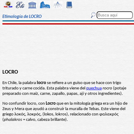
Etimología de LOCRO
LOCRO
En Chile, la palabra
locro
se refiere a un guiso que se hace con trigo
triturado y carne cocida. Esta palabra viene del
quechua
rocro
(potaje
preparado con maíz, carne, zapallo, papas, ají y otros ingredientes).
No confundir locro, con
Locro
que en la mitología griega era un hijo de
Zeus y Mera que ayudó a construir la muralla de Tebas. Este viene del
griego λοκός, λοκρός, (lokos, lokros), relacionado con φαλακρός
(
phalakros
= calvo, cabeza brillante).