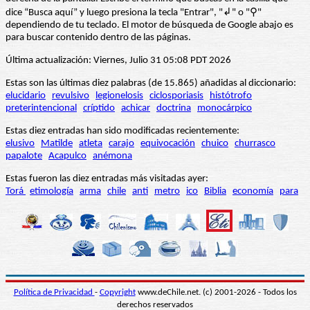
dice “Busca aquí” y luego presiona la tecla "Entrar", "↲" o "⚲"
dependiendo de tu teclado. El motor de búsqueda de Google abajo es
para buscar contenido dentro de las páginas.
Última actualización: Viernes, Julio 31 05:08 PDT 2026
Estas son las últimas diez palabras (de 15.865) añadidas al diccionario:
elucidario
revulsivo
legionelosis
ciclosporiasis
histótrofo
preterintencional
críptido
achicar
doctrina
monocárpico
Estas diez entradas han sido modificadas recientemente:
elusivo
Matilde
atleta
carajo
equivocación
chuico
churrasco
papalote
Acapulco
anémona
Estas fueron las diez entradas más visitadas ayer:
Torá
etimología
arma
chile
anti
metro
ico
Biblia
economía
para
Política de Privacidad
-
Copyright
www.deChile.net. (c) 2001-2026 - Todos los
derechos reservados