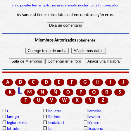
Si no puedes leer el texto, no uses el modo nocturno de tu navegador.
Avísanos si tienes más datos o si encuentras algún error.
Miembros Autorizados
solamente:
A
B
C
D
E
F
G
H
I
J
L
K
M
N
Ñ
O
P
Q
R
S
T
U
V
W
X
Y
Z
❒
L
❒
lacustre
❒
lamelar
❒
lanugo
❒
lástima
❒
lavabo
❒
legionelosis
❒
lendakari
❒
lépero
❒
letrado
❒
liar
❒
licopeno