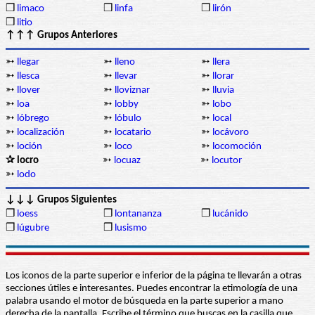
❒
limaco
❒
linfa
❒
lirón
❒
litio
↑↑↑ Grupos Anteriores
➳
llegar
➳
lleno
➳
llera
➳
llesca
➳
llevar
➳
llorar
➳
llover
➳
lloviznar
➳
lluvia
➳
loa
➳
lobby
➳
lobo
➳
lóbrego
➳
lóbulo
➳
local
➳
localización
➳
locatario
➳
locávoro
➳
loción
➳
loco
➳
locomoción
✰ locro
➳
locuaz
➳
locutor
➳
lodo
↓↓↓ Grupos Siguientes
❒
loess
❒
lontananza
❒
lucánido
❒
lúgubre
❒
lusismo
Los iconos de la parte superior e inferior de la página te llevarán a otras
secciones útiles e interesantes. Puedes encontrar la etimología de una
palabra usando el motor de búsqueda en la parte superior a mano
derecha de la pantalla. Escribe el término que buscas en la casilla que