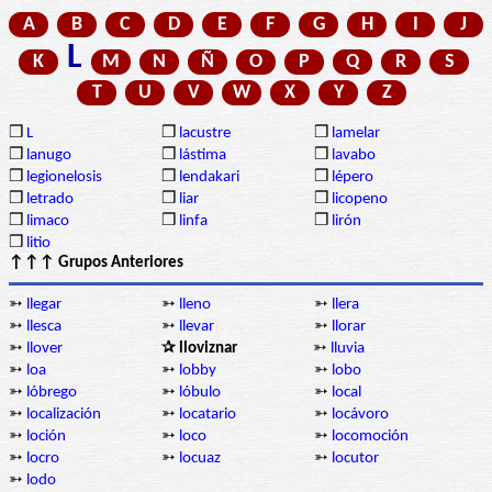
A
B
C
D
E
F
G
H
I
J
L
K
M
N
Ñ
O
P
Q
R
S
T
U
V
W
X
Y
Z
❒
L
❒
lacustre
❒
lamelar
❒
lanugo
❒
lástima
❒
lavabo
❒
legionelosis
❒
lendakari
❒
lépero
❒
letrado
❒
liar
❒
licopeno
❒
limaco
❒
linfa
❒
lirón
❒
litio
↑↑↑ Grupos Anteriores
➳
llegar
➳
lleno
➳
llera
➳
llesca
➳
llevar
➳
llorar
➳
llover
✰ lloviznar
➳
lluvia
➳
loa
➳
lobby
➳
lobo
➳
lóbrego
➳
lóbulo
➳
local
➳
localización
➳
locatario
➳
locávoro
➳
loción
➳
loco
➳
locomoción
➳
locro
➳
locuaz
➳
locutor
➳
lodo