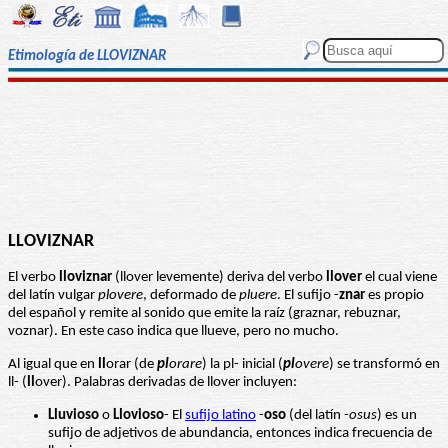
Etimología de LLOVIZNAR
LLOVIZNAR
El verbo
lloviznar
(llover levemente) deriva del verbo
llover
el cual viene
del latín vulgar
plovere
, deformado de
pluere
. El sufijo -
znar
es propio
del español y remite al sonido que emite la raíz (graznar, rebuznar,
voznar). En este caso indica que llueve, pero no mucho.
Al igual que en
ll
orar (de
pl
orare
) la pl- inicial (
pl
overe
) se transformó en
ll- (
ll
over). Palabras derivadas de llover incluyen:
Lluvioso
o
Llovioso
- El
sufijo latino
-
oso
(del latín
-osus
) es un
sufijo de adjetivos de abundancia, entonces indica frecuencia de