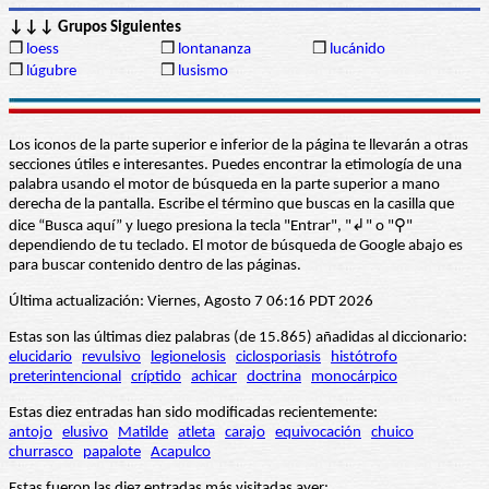
↓↓↓ Grupos Siguientes
❒
loess
❒
lontananza
❒
lucánido
❒
lúgubre
❒
lusismo
Los iconos de la parte superior e inferior de la página te llevarán a otras
secciones útiles e interesantes. Puedes encontrar la etimología de una
palabra usando el motor de búsqueda en la parte superior a mano
derecha de la pantalla. Escribe el término que buscas en la casilla que
dice “Busca aquí” y luego presiona la tecla "Entrar", "↲" o "⚲"
dependiendo de tu teclado. El motor de búsqueda de Google abajo es
para buscar contenido dentro de las páginas.
Última actualización: Viernes, Agosto 7 06:16 PDT 2026
Estas son las últimas diez palabras (de 15.865) añadidas al diccionario:
elucidario
revulsivo
legionelosis
ciclosporiasis
histótrofo
preterintencional
críptido
achicar
doctrina
monocárpico
Estas diez entradas han sido modificadas recientemente:
antojo
elusivo
Matilde
atleta
carajo
equivocación
chuico
churrasco
papalote
Acapulco
Estas fueron las diez entradas más visitadas ayer: