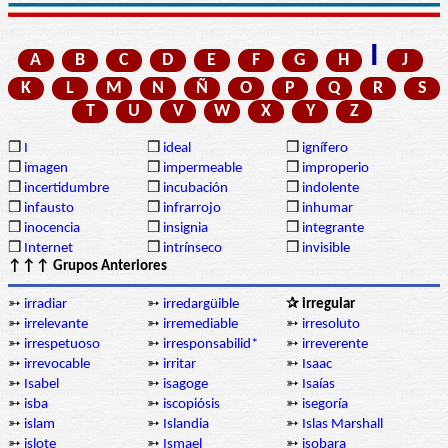
I
A
B
C
D
E
F
G
H
J
K
L
M
N
Ñ
O
P
Q
R
S
T
U
V
W
X
Y
Z
❒
I
❒
ideal
❒
ignífero
❒
imagen
❒
impermeable
❒
improperio
❒
incertidumbre
❒
incubación
❒
indolente
❒
infausto
❒
infrarrojo
❒
inhumar
❒
inocencia
❒
insignia
❒
integrante
❒
Internet
❒
intrínseco
❒
invisible
↑↑↑ Grupos Anteriores
➳
irradiar
➳
irredargüible
✰ irregular
➳
irrelevante
➳
irremediable
➳
irresoluto
➳
irrespetuoso
➳
irresponsabilid*
➳
irreverente
➳
irrevocable
➳
irritar
➳
Isaac
➳
Isabel
➳
isagoge
➳
Isaías
➳
isba
➳
iscopiósis
➳
isegoría
➳
islam
➳
Islandia
➳
Islas Marshall
➳
islote
➳
Ismael
➳
isobara