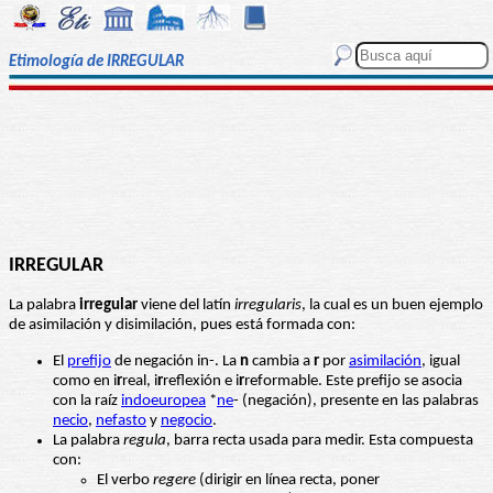
Etimología de IRREGULAR
IRREGULAR
La palabra
irregular
viene del latín
irregularis
, la cual es un buen ejemplo
de asimilación y disimilación, pues está formada con:
El
prefijo
de negación in-. La
n
cambia a
r
por
asimilación
, igual
como en i
r
real, i
r
reflexión e i
r
reformable. Este prefijo se asocia
con la raíz
indoeuropea
*
ne
- (negación), presente en las palabras
necio
,
nefasto
y
negocio
.
La palabra
regula
, barra recta usada para medir. Esta compuesta
con:
El verbo
regere
(dirigir en línea recta, poner