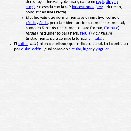
derecho,enderezar, gobernar), como en
regir
,
dirigir
y
surgir
. Se asocia con la raíz
indoeuropea
*
reg
- (derecho,
conducir en línea recta).
El sufijo -
ula
que normalmente es diminutivo, como en
célula
y
álula
, pero también funciona como instrumental,
como en
formula
(instrumento para formar,
fórmula
),
ferula
(instrumento para herir,
férula
) y
cíngulum
(instrumento para ceñirse la túnica,
cíngulo
).
El
sufijo
-
alis
(-al en castellano) que indica cualidad. La
l
cambia a
r
por
disimilación
, igual como en
circular
,
luga
r
y
yugula
r
.