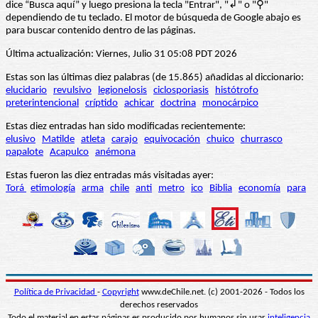
dice “Busca aquí” y luego presiona la tecla "Entrar", "↲" o "⚲"
dependiendo de tu teclado. El motor de búsqueda de Google abajo es
para buscar contenido dentro de las páginas.
Última actualización: Viernes, Julio 31 05:08 PDT 2026
Estas son las últimas diez palabras (de 15.865) añadidas al diccionario:
elucidario
revulsivo
legionelosis
ciclosporiasis
histótrofo
preterintencional
críptido
achicar
doctrina
monocárpico
Estas diez entradas han sido modificadas recientemente:
elusivo
Matilde
atleta
carajo
equivocación
chuico
churrasco
papalote
Acapulco
anémona
Estas fueron las diez entradas más visitadas ayer:
Torá
etimología
arma
chile
anti
metro
ico
Biblia
economía
para
Política de Privacidad
-
Copyright
www.deChile.net. (c) 2001-2026 - Todos los
derechos reservados
Todo el material en estas páginas es producido por humanos sin usar
inteligencia