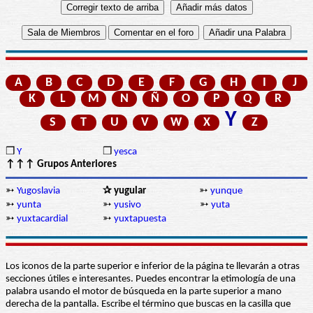
A
B
C
D
E
F
G
H
I
J
K
L
M
N
Ñ
O
P
Q
R
Y
S
T
U
V
W
X
Z
❒
Y
❒
yesca
↑↑↑ Grupos Anteriores
➳
Yugoslavia
✰ yugular
➳
yunque
➳
yunta
➳
yusivo
➳
yuta
➳
yuxtacardial
➳
yuxtapuesta
Los iconos de la parte superior e inferior de la página te llevarán a otras
secciones útiles e interesantes. Puedes encontrar la etimología de una
palabra usando el motor de búsqueda en la parte superior a mano
derecha de la pantalla. Escribe el término que buscas en la casilla que