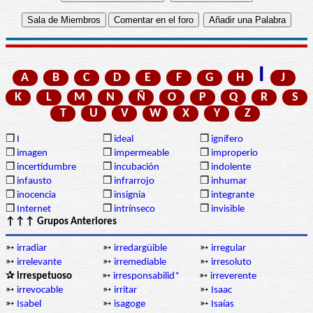
I
A
B
C
D
E
F
G
H
J
K
L
M
N
Ñ
O
P
Q
R
S
T
U
V
W
X
Y
Z
❒
I
❒
ideal
❒
ignífero
❒
imagen
❒
impermeable
❒
improperio
❒
incertidumbre
❒
incubación
❒
indolente
❒
infausto
❒
infrarrojo
❒
inhumar
❒
inocencia
❒
insignia
❒
integrante
❒
Internet
❒
intrínseco
❒
invisible
↑↑↑ Grupos Anteriores
➳
irradiar
➳
irredargüible
➳
irregular
➳
irrelevante
➳
irremediable
➳
irresoluto
✰ irrespetuoso
➳
irresponsabilid*
➳
irreverente
➳
irrevocable
➳
irritar
➳
Isaac
➳
Isabel
➳
isagoge
➳
Isaías