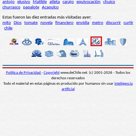
antojo
elusivo
Matilde
atleta
carajo
equivocación
chuico
churrasco
papalote
Acapulco
Estas fueron las diez entradas más visitadas ayer:
mito
Dios
tomate
novela
financiero
envidia
metro
discurrir
curtir
chile
Política de Privacidad
-
Copyright
www.deChile.net. (c) 2001-2026 - Todos los
derechos reservados
Todo el material en estas páginas es producido por humanos sin usar
inteligencia
artificial