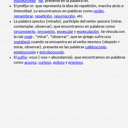
indoeuropea
*
ne
, presente en la palabra no.
El prefijo
re
- que representa la idea de repetición, marcha atrás e
intensidad. Lo encontramos en palabras como
recién
,
remembrar
,
repetición
,
resurrección
, etc.
La palabra
spectus
(mirado), participio del verbo
specere
(mirar,
contemplar, observar), que encontramos en palabras como
circunspecto
,
prospecto
,
especular
y
especulación
. Se vincula con
la raíz
spek
-, "mirar", "observar", que en griego sufre una
metátesis
cuando se encuentra en el verbo σκοπειν (
skopein
=
mirar, observar), presente en las palabras
calidoscopio
,
estetoscopio
y
estroboscopio
.
El
sufijo
-
osus
(-oso = abundancia), que encontramos en palabras
como
acuoso
,
curioso
,
goloso
y
precioso
.