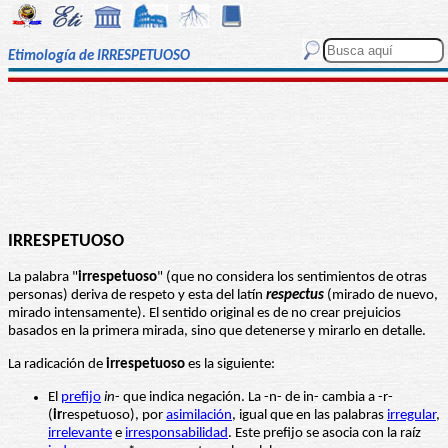
Etimología de IRRESPETUOSO
IRRESPETUOSO
La palabra "
irrespetuoso
" (que no considera los sentimientos de otras
personas) deriva de respeto y esta del latín
respectus
(mirado de nuevo,
mirado intensamente). El sentido original es de no crear prejuicios
basados en la primera mirada, sino que detenerse y mirarlo en detalle.
La radicación de
irrespetuoso
es la siguiente:
El
prefijo
in
- que indica negación. La -n- de in- cambia a -r-
(
ir
respetuoso), por
asimilación
, igual que en las palabras
irregular
,
irrelevante
e
irresponsabilidad
. Este prefijo se asocia con la raíz