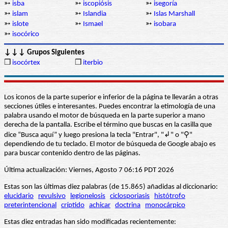
➳
isba
➳
iscopiósis
➳
isegoría
➳
islam
➳
Islandia
➳
Islas Marshall
➳
islote
➳
Ismael
➳
isobara
➳
isocórico
↓↓↓ Grupos Siguientes
❒
isocórtex
❒
iterbio
Los iconos de la parte superior e inferior de la página te llevarán a otras
secciones útiles e interesantes. Puedes encontrar la etimología de una
palabra usando el motor de búsqueda en la parte superior a mano
derecha de la pantalla. Escribe el término que buscas en la casilla que
dice “Busca aquí” y luego presiona la tecla "Entrar", "↲" o "⚲"
dependiendo de tu teclado. El motor de búsqueda de Google abajo es
para buscar contenido dentro de las páginas.
Última actualización: Viernes, Agosto 7 06:16 PDT 2026
Estas son las últimas diez palabras (de 15.865) añadidas al diccionario:
elucidario
revulsivo
legionelosis
ciclosporiasis
histótrofo
preterintencional
críptido
achicar
doctrina
monocárpico
Estas diez entradas han sido modificadas recientemente: