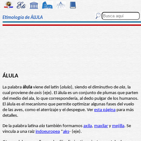
Etimología de ÁLULA
ÁLULA
La palabra
álula
viene del latín (
alula
)
,
siendo el diminutivo de
ala
, la
cual proviene de
axis
(eje). El álula es un conjunto de plumas que parten
del medio del ala, lo que correspondería, al dedo pulgar de los humanos.
El álula es el mecanismo que permite optimizar algunas fases del vuelo
de las aves, como el aterrizaje y el despegue. Ver
esta página
para más
detalles.
De la palabra latina
ala
también formamos
axila
,
maxilar
y
mejilla
. Se
vincula a una raíz
indoeuropea
*
aks
- (eje).