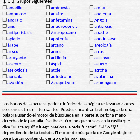
↓↓↓ Grupos Siguientes
❒
amarillo
❒
ambuesta
❒
amito
❒
ampuloso
❒
anafre
❒
anatema
❒
andrajo
❒
anfetamina
❒
Angola
❒
anís
❒
anquilodoncia
❒
anticresis
❒
antiperístasis
❒
Antropoceno
❒
apache
❒
apiario
❒
apofonía
❒
apotincarse
❒
árabe
❒
arcano
❒
areología
❒
arisco
❒
arnés
❒
arras
❒
arrogante
❒
artillería
❒
ascensor
❒
asiento
❒
áspid
❒
asueto
❒
ateloglosia
❒
atole
❒
atrofia
❒
aurícula
❒
autódromo
❒
avalancha
❒
avulsión
❒
Azcapotzalco
❒
azumagado
Los iconos de la parte superior e inferior de la página te llevarán a otras
secciones útiles e interesantes. Puedes encontrar la etimología de una
palabra usando el motor de búsqueda en la parte superior a mano
derecha de la pantalla. Escribe el término que buscas en la casilla que
dice “Busca aquí” y luego presiona la tecla "Entrar", "↲" o "⚲"
dependiendo de tu teclado. El motor de búsqueda de Google abajo es
para buscar contenido dentro de las páginas.