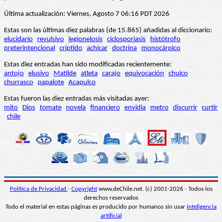
Última actualización: Viernes, Agosto 7 06:16 PDT 2026
Estas son las últimas diez palabras (de 15.865) añadidas al diccionario:
elucidario
revulsivo
legionelosis
ciclosporiasis
histótrofo
preterintencional
críptido
achicar
doctrina
monocárpico
Estas diez entradas han sido modificadas recientemente:
antojo
elusivo
Matilde
atleta
carajo
equivocación
chuico
churrasco
papalote
Acapulco
Estas fueron las diez entradas más visitadas ayer:
mito
Dios
tomate
novela
financiero
envidia
metro
discurrir
curtir
chile
Política de Privacidad
-
Copyright
www.deChile.net. (c) 2001-2026 - Todos los
derechos reservados
Todo el material en estas páginas es producido por humanos sin usar
inteligencia
artificial