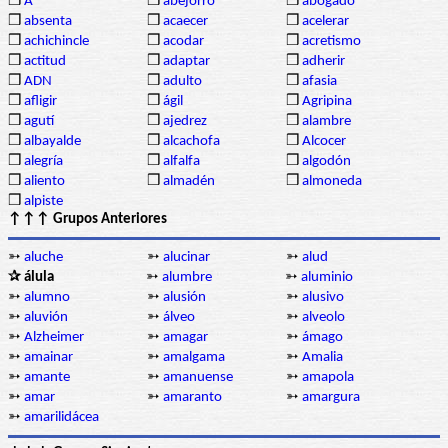
❒
A
❒
abejorro
❒
abogado
❒
absenta
❒
acaecer
❒
acelerar
❒
achichincle
❒
acodar
❒
acretismo
❒
actitud
❒
adaptar
❒
adherir
❒
ADN
❒
adulto
❒
afasia
❒
afligir
❒
ágil
❒
Agripina
❒
agutí
❒
ajedrez
❒
alambre
❒
albayalde
❒
alcachofa
❒
Alcocer
❒
alegría
❒
alfalfa
❒
algodón
❒
aliento
❒
almadén
❒
almoneda
❒
alpiste
↑↑↑ Grupos Anteriores
➳
aluche
➳
alucinar
➳
alud
✰ álula
➳
alumbre
➳
aluminio
➳
alumno
➳
alusión
➳
alusivo
➳
aluvión
➳
álveo
➳
alveolo
➳
Alzheimer
➳
amagar
➳
ámago
➳
amainar
➳
amalgama
➳
Amalia
➳
amante
➳
amanuense
➳
amapola
➳
amar
➳
amaranto
➳
amargura
➳
amarilidácea