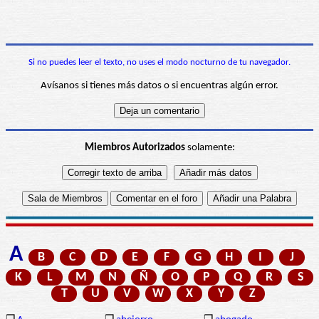
Si no puedes leer el texto, no uses el modo nocturno de tu navegador.
Avísanos si tienes más datos o si encuentras algún error.
Miembros Autorizados
solamente:
A
B
C
D
E
F
G
H
I
J
K
L
M
N
Ñ
O
P
Q
R
S
T
U
V
W
X
Y
Z