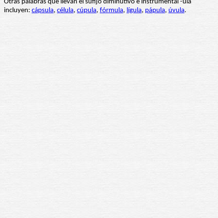
Otras palabras que llevan el sufijo diminutivo e instrumental -ula
incluyen:
cápsula
,
célula
,
cúpula
,
fórmula
,
lígula
,
pápula
,
úvula
.