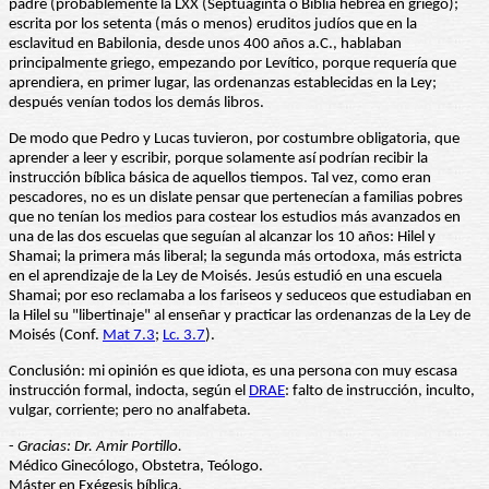
padre (probablemente la LXX (Septuaginta o Biblia hebrea en griego);
escrita por los setenta (más o menos) eruditos judíos que en la
esclavitud en Babilonia, desde unos 400 años a.C., hablaban
principalmente griego, empezando por Levítico, porque requería que
aprendiera, en primer lugar, las ordenanzas establecidas en la Ley;
después venían todos los demás libros.
De modo que Pedro y Lucas tuvieron, por costumbre obligatoria, que
aprender a leer y escribir, porque solamente así podrían recibir la
instrucción bíblica básica de aquellos tiempos. Tal vez, como eran
pescadores, no es un dislate pensar que pertenecían a familias pobres
que no tenían los medios para costear los estudios más avanzados en
una de las dos escuelas que seguían al alcanzar los 10 años: Hilel y
Shamai; la primera más liberal; la segunda más ortodoxa, más estricta
en el aprendizaje de la Ley de Moisés. Jesús estudió en una escuela
Shamai; por eso reclamaba a los fariseos y seduceos que estudiaban en
la Hilel su "libertinaje" al enseñar y practicar las ordenanzas de la Ley de
Moisés (Conf.
Mat 7.3
;
Lc. 3.7
).
Conclusión: mi opinión es que idiota, es una persona con muy escasa
instrucción formal, indocta, según el
DRAE
: falto de instrucción, inculto,
vulgar, corriente; pero no analfabeta.
-
Gracias: Dr. Amir Portillo.
Médico Ginecólogo, Obstetra, Teólogo.
Máster en Exégesis bíblica.