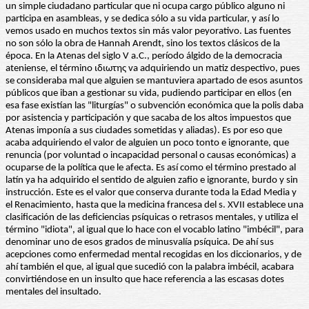
un simple ciudadano particular que ni ocupa cargo público alguno ni
participa en asambleas, y se dedica sólo a su vida particular, y así lo
vemos usado en muchos textos sin más valor peyorativo. Las fuentes
no son sólo la obra de Hannah Arendt, sino los textos clásicos de la
época. En la Atenas del siglo V a.C., período álgido de la democracia
ateniense, el término ιδιωτης va adquiriendo un matiz despectivo, pues
se consideraba mal que alguien se mantuviera apartado de esos asuntos
públicos que iban a gestionar su vida, pudiendo participar en ellos (en
esa fase existían las "liturgías" o subvención económica que la polis daba
por asistencia y participación y que sacaba de los altos impuestos que
Atenas imponía a sus ciudades sometidas y aliadas). Es por eso que
acaba adquiriendo el valor de alguien un poco tonto e ignorante, que
renuncia (por voluntad o incapacidad personal o causas económicas) a
ocuparse de la política que le afecta. Es así como el término prestado al
latín ya ha adquirido el sentido de alguien zafio e ignorante, burdo y sin
instrucción. Este es el valor que conserva durante toda la Edad Media y
el Renacimiento, hasta que la medicina francesa del s. XVII establece una
clasificación de las deficiencias psíquicas o retrasos mentales, y utiliza el
término "idiota", al igual que lo hace con el vocablo latino "imbécil", para
denominar uno de esos grados de minusvalía psíquica. De ahí sus
acepciones como enfermedad mental recogidas en los diccionarios, y de
ahí también el que, al igual que sucedió con la palabra imbécil, acabara
convirtiéndose en un insulto que hace referencia a las escasas dotes
mentales del insultado.