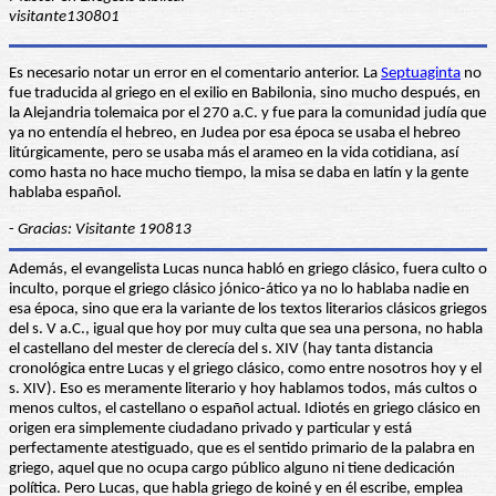
visitante130801
Es necesario notar un error en el comentario anterior. La
Septuaginta
no
fue traducida al griego en el exilio en Babilonia, sino mucho después, en
la Alejandria tolemaica por el 270 a.C. y fue para la comunidad judía que
ya no entendía el hebreo, en Judea por esa época se usaba el hebreo
litúrgicamente, pero se usaba más el arameo en la vida cotidiana, así
como hasta no hace mucho tiempo, la misa se daba en latín y la gente
hablaba español.
-
Gracias: Visitante 190813
Además, el evangelista Lucas nunca habló en griego clásico, fuera culto o
inculto, porque el griego clásico jónico-ático ya no lo hablaba nadie en
esa época, sino que era la variante de los textos literarios clásicos griegos
del s. V a.C., igual que hoy por muy culta que sea una persona, no habla
el castellano del mester de clerecía del s. XIV (hay tanta distancia
cronológica entre Lucas y el griego clásico, como entre nosotros hoy y el
s. XIV). Eso es meramente literario y hoy hablamos todos, más cultos o
menos cultos, el castellano o español actual. Idiotés en griego clásico en
origen era simplemente ciudadano privado y particular y está
perfectamente atestiguado, que es el sentido primario de la palabra en
griego, aquel que no ocupa cargo público alguno ni tiene dedicación
política. Pero Lucas, que habla griego de koiné y en él escribe, emplea