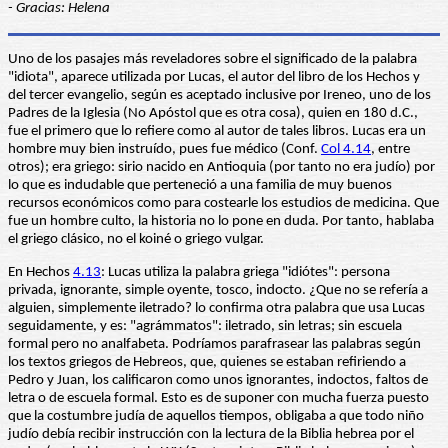
- Gracias: Helena
Uno de los pasajes más reveladores sobre el significado de la palabra
"idiota", aparece utilizada por Lucas, el autor del libro de los Hechos y
del tercer evangelio, según es aceptado inclusive por Ireneo, uno de los
Padres de la Iglesia (No Apóstol que es otra cosa), quien en 180 d.C.,
fue el primero que lo refiere como al autor de tales libros. Lucas era un
hombre muy bien instruído, pues fue médico (Conf.
Col 4.14
, entre
otros); era griego: sirio nacido en Antioquia (por tanto no era judío) por
lo que es indudable que perteneció a una familia de muy buenos
recursos económicos como para costearle los estudios de medicina. Que
fue un hombre culto, la historia no lo pone en duda. Por tanto, hablaba
el griego clásico, no el koiné o griego vulgar.
En Hechos
4.13
: Lucas utiliza la palabra griega "idiótes": persona
privada, ignorante, simple oyente, tosco, indocto. ¿Que no se refería a
alguien, simplemente iletrado? lo confirma otra palabra que usa Lucas
seguidamente, y es: "agrámmatos": iletrado, sin letras; sin escuela
formal pero no analfabeta. Podríamos parafrasear las palabras según
los textos griegos de Hebreos, que, quienes se estaban refiriendo a
Pedro y Juan, los calificaron como unos ignorantes, indoctos, faltos de
letra o de escuela formal. Esto es de suponer con mucha fuerza puesto
que la costumbre judía de aquellos tiempos, obligaba a que todo niño
judío debía recibir instrucción con la lectura de la Biblia hebrea por el