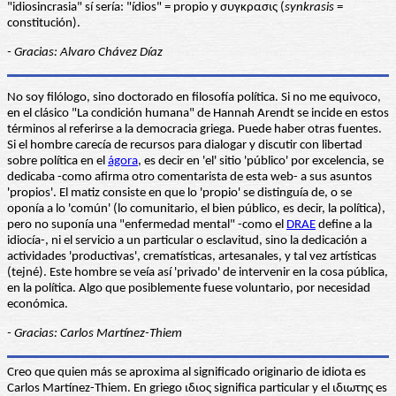
"idiosincrasia" sí sería: "ídios" = propio y συγκρασις (
synkrasis
=
constitución).
- Gracias: Alvaro Chávez Díaz
No soy filólogo, sino doctorado en filosofía política. Si no me equivoco,
en el clásico "La condición humana" de Hannah Arendt se incide en estos
términos al referirse a la democracia griega. Puede haber otras fuentes.
Si el hombre carecía de recursos para dialogar y discutir con libertad
sobre política en el
ágora
, es decir en 'el' sitio 'público' por excelencia, se
dedicaba -como afirma otro comentarista de esta web- a sus asuntos
'propios'. El matiz consiste en que lo 'propio' se distinguía de, o se
oponía a lo 'común' (lo comunitario, el bien público, es decir, la política),
pero no suponía una "enfermedad mental" -como el
DRAE
define a la
idiocía-, ni el servicio a un particular o esclavitud, sino la dedicación a
actividades 'productivas', crematísticas, artesanales, y tal vez artísticas
(tejné). Este hombre se veía así 'privado' de intervenir en la cosa pública,
en la política. Algo que posiblemente fuese voluntario, por necesidad
económica.
- Gracias: Carlos Martínez-Thiem
Creo que quien más se aproxima al significado originario de idiota es
Carlos Martínez-Thiem. En griego ιδιος significa particular y el ιδιωτης es