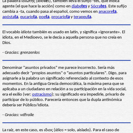
La palabra ιδιωτης (
idio
te
s
), también lleva el sufijo -tes, que indica
agente (el que hace la acción) como en
diabe
tes
y
Sócra
tes
. Este sufijo
cambia a -ta, cuando pasa al español, como vemos en
anacore
ta
,
apósta
ta
,
eucario
ta
,
poe
ta
,
procario
ta
y
terapeu
ta
.
El vocablo
idiota
también es usado en latín, y significa «ignorante». El
idiota, en el Medioevo, se le decía a aquella persona que no creía en
Dios.
- Gracias: grenzenlos
Denominar "asuntos privados" me parece incorrecto. Sería más
adecuado decir "propios asuntos" o "asuntos particulares". Digo, para
asignarle a la palabra un significado referenciado al contexto de esos
momentos. En la antigua Grecia democrática, la máxima pena que se
aplicaba a un ciudadano en relación a su participación en la vida social,
era el exilio (ver:
ostracismo
); su significado era impedirle, privarlo de
participar de lo público. Parecería entonces que la dupla antinómica
debería ser Público/Idiota.
- Gracias: vdfraile
La raíz, en este caso, es ιδιος (
ídios
= solo, aislado). Para el caso de