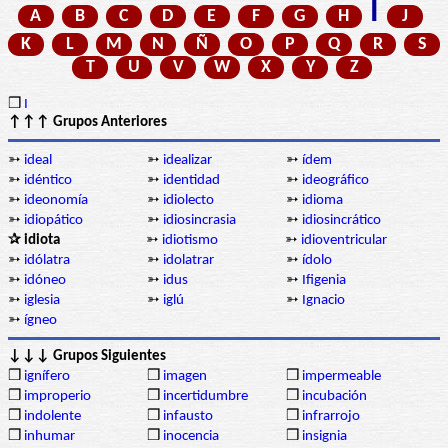
I
A
B
C
D
E
F
G
H
J
K
L
M
N
Ñ
O
P
Q
R
S
T
U
V
W
X
Y
Z
❒
I
↑↑↑ Grupos Anteriores
➳
ideal
➳
idealizar
➳
ídem
➳
idéntico
➳
identidad
➳
ideográfico
➳
ideonomía
➳
idiolecto
➳
idioma
➳
idiopático
➳
idiosincrasia
➳
idiosincrático
✰ idiota
➳
idiotismo
➳
idioventricular
➳
idólatra
➳
idolatrar
➳
ídolo
➳
idóneo
➳
idus
➳
Ifigenia
➳
iglesia
➳
iglú
➳
Ignacio
➳
ígneo
↓↓↓ Grupos Siguientes
❒
ignífero
❒
imagen
❒
impermeable
❒
improperio
❒
incertidumbre
❒
incubación
❒
indolente
❒
infausto
❒
infrarrojo
❒
inhumar
❒
inocencia
❒
insignia