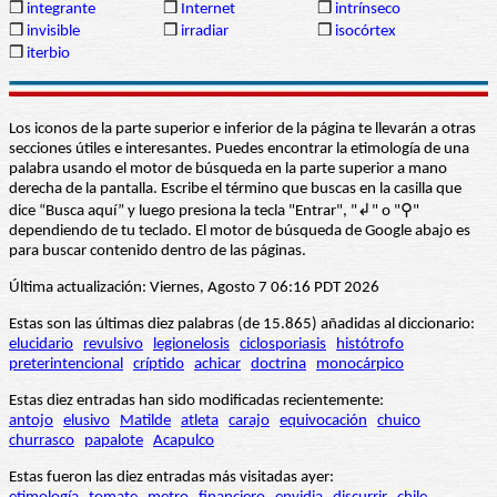
❒
integrante
❒
Internet
❒
intrínseco
❒
invisible
❒
irradiar
❒
isocórtex
❒
iterbio
Los iconos de la parte superior e inferior de la página te llevarán a otras
secciones útiles e interesantes. Puedes encontrar la etimología de una
palabra usando el motor de búsqueda en la parte superior a mano
derecha de la pantalla. Escribe el término que buscas en la casilla que
dice “Busca aquí” y luego presiona la tecla "Entrar", "↲" o "⚲"
dependiendo de tu teclado. El motor de búsqueda de Google abajo es
para buscar contenido dentro de las páginas.
Última actualización: Viernes, Agosto 7 06:16 PDT 2026
Estas son las últimas diez palabras (de 15.865) añadidas al diccionario:
elucidario
revulsivo
legionelosis
ciclosporiasis
histótrofo
preterintencional
críptido
achicar
doctrina
monocárpico
Estas diez entradas han sido modificadas recientemente:
antojo
elusivo
Matilde
atleta
carajo
equivocación
chuico
churrasco
papalote
Acapulco
Estas fueron las diez entradas más visitadas ayer: