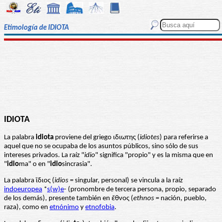
Etimología de IDIOTA
IDIOTA
La palabra
idiota
proviene del griego ιδιωτης (
idiotes
) para referirse a
aquel que no se ocupaba de los asuntos públicos, sino sólo de sus
intereses privados. La raíz "
idio
" significa "propio" y es la misma que en
"
idio
ma" o en "
idio
sincrasia".
La palabra ἴδιος (
idios
= singular, personal) se vincula a la raíz
indoeuropea
*
s(w)e
- (pronombre de tercera persona, propio, separado
de los demás), presente también en ἔθνος (
ethnos
= nación, pueblo,
raza), como en
etnónimo
y
etnofobia
.