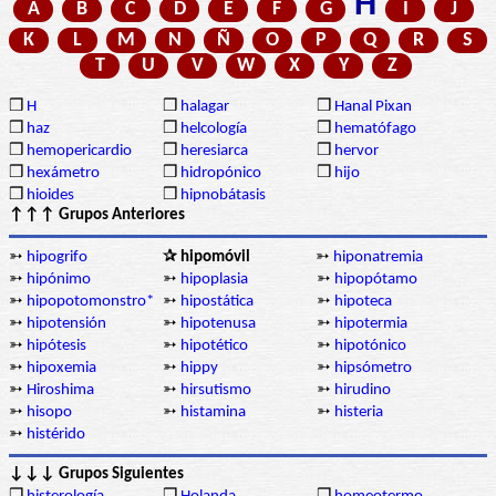
H
A
B
C
D
E
F
G
I
J
K
L
M
N
Ñ
O
P
Q
R
S
T
U
V
W
X
Y
Z
❒
H
❒
halagar
❒
Hanal Pixan
❒
haz
❒
helcología
❒
hematófago
❒
hemopericardio
❒
heresiarca
❒
hervor
❒
hexámetro
❒
hidropónico
❒
hijo
❒
hioides
❒
hipnobátasis
↑↑↑ Grupos Anteriores
➳
hipogrifo
✰ hipomóvil
➳
hiponatremia
➳
hipónimo
➳
hipoplasia
➳
hipopótamo
➳
hipopotomonstro*
➳
hipostática
➳
hipoteca
➳
hipotensión
➳
hipotenusa
➳
hipotermia
➳
hipótesis
➳
hipotético
➳
hipotónico
➳
hipoxemia
➳
hippy
➳
hipsómetro
➳
Hiroshima
➳
hirsutismo
➳
hirudino
➳
hisopo
➳
histamina
➳
histeria
➳
histérido
↓↓↓ Grupos Siguientes