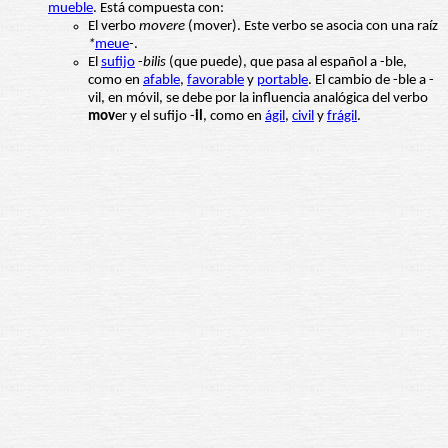
mueble
. Está compuesta con:
El verbo
movere
(mover). Este verbo se asocia con una raíz
*
meue
-
.
El
sufijo
-
bilis
(que puede), que pasa al español a -ble,
como en
afable
,
favorable
y
portable
. El cambio de -ble a -
vil, en móvil, se debe por la influencia analógica del verbo
mov
er y el sufijo -
il
, como en
ágil
,
civil
y
frágil
.