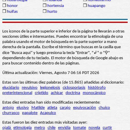
❒
histerología
❒
Holanda
❒
homeotermo
❒
honor
❒
hortensia
❒
huapango
❒
huifas
❒
hurto
Los iconos de la parte superior e inferior de la página te llevarán a otras
secciones útiles e interesantes. Puedes encontrar la etimología de una
palabra usando el motor de búsqueda en la parte superior a mano
derecha de la pantalla. Escribe el término que buscas en la casilla que
dice “Busca aquí” y luego presiona la tecla "Entrar", "↲" o "⚲"
dependiendo de tu teclado. El motor de búsqueda de Google abajo es
para buscar contenido dentro de las páginas.
Última actualización: Viernes, Agosto 7 06:16 PDT 2026
Estas son las últimas diez palabras (de 15.865) añadidas al diccionario:
elucidario
revulsivo
legionelosis
ciclosporiasis
histótrofo
preterintencional
críptido
achicar
doctrina
monocárpico
Estas diez entradas han sido modificadas recientemente:
antojo
elusivo
Matilde
atleta
carajo
equivocación
chuico
churrasco
papalote
Acapulco
Estas fueron las diez entradas más visitadas ayer:
ojalá
etimología
metro
chile
envidia
tomate
novela
curtir