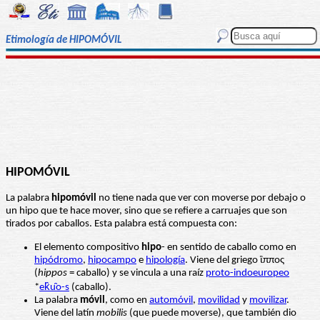
Etimología de HIPOMÓVIL
HIPOMÓVIL
La palabra
hipomóvil
no tiene nada que ver con moverse por debajo o
un hipo que te hace mover, sino que se refiere a carruajes que son
tirados por caballos. Esta palabra está compuesta con:
El elemento compositivo
hipo
- en sentido de caballo como en
hipódromo
,
hipocampo
e
hipología
. Viene del griego ἳππος
(
hippos
= caballo) y se vincula a una raíz
proto-indoeuropeo
*
ek̂u̯o-s
(caballo).
La palabra
móvil
, como en
automóvil
,
movilidad
y
movilizar
.
Viene del latín
mobilis
(que puede moverse), que también dio