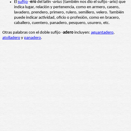
El
sufijo
-
ero
del latín -
arius
(también nos dio el sufijo -ario) que
indica lugar, relación y pertenencia, como en armero, casero,
lavadero, prendero, primero, rulero, semillero, velero. También
puede indicar actividad, oficio o profesión, como en bracero,
caballero, cuentero, panadero, pesquero, usurero, etc.
Otras palabras con el doble sufijo -
adero
incluyen:
aguantadero
,
atolladero
y
panadero
.