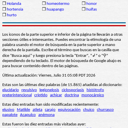
❒
Holanda
❒
homeotermo
❒
honor
❒
hortensia
❒
huapango
❒
huifas
❒
hurto
Los iconos de la parte superior e inferior de la página te llevarán a otras
secciones útiles e interesantes. Puedes encontrar la etimología de una
palabra usando el motor de búsqueda en la parte superior a mano
derecha de la pantalla. Escribe el término que buscas en la casilla que
dice “Busca aquí” y luego presiona la tecla "Entrar", "↲" o "⚲"
dependiendo de tu teclado. El motor de búsqueda de Google abajo es
para buscar contenido dentro de las páginas.
Última actualización: Viernes, Julio 31 05:08 PDT 2026
Estas son las últimas diez palabras (de 15.865) añadidas al diccionario:
elucidario
revulsivo
legionelosis
ciclosporiasis
histótrofo
preterintencional
críptido
achicar
doctrina
monocárpico
Estas diez entradas han sido modificadas recientemente:
elusivo
Matilde
atleta
carajo
equivocación
chuico
churrasco
papalote
Acapulco
anémona
Estas fueron las diez entradas más visitadas ayer: