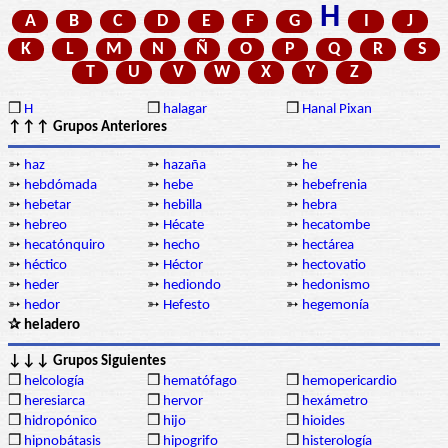
H
A
B
C
D
E
F
G
I
J
K
L
M
N
Ñ
O
P
Q
R
S
T
U
V
W
X
Y
Z
❒
H
❒
halagar
❒
Hanal Pixan
↑↑↑ Grupos Anteriores
➳
haz
➳
hazaña
➳
he
➳
hebdómada
➳
hebe
➳
hebefrenia
➳
hebetar
➳
hebilla
➳
hebra
➳
hebreo
➳
Hécate
➳
hecatombe
➳
hecatónquiro
➳
hecho
➳
hectárea
➳
héctico
➳
Héctor
➳
hectovatio
➳
heder
➳
hediondo
➳
hedonismo
➳
hedor
➳
Hefesto
➳
hegemonía
✰ heladero
↓↓↓ Grupos Siguientes
❒
helcología
❒
hematófago
❒
hemopericardio
❒
heresiarca
❒
hervor
❒
hexámetro
❒
hidropónico
❒
hijo
❒
hioides
❒
hipnobátasis
❒
hipogrifo
❒
histerología