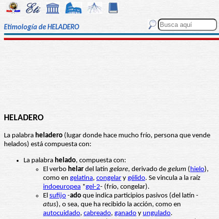
Etimología de HELADERO
HELADERO
La palabra
heladero
(lugar donde hace mucho frío, persona que vende
helados) está compuesta con:
La palabra
helado
, compuesta con:
El verbo
helar
del latín
gelare
, derivado de
gelum
(
hielo
),
como en
gelatina
,
congelar
y
gélido
. Se vincula a la raíz
indoeuropea
*
gel-2
- (frío, congelar).
El
sufijo
-
ado
que indica participios pasivos (del latín -
atus
), o sea, que ha recibido la acción, como en
autocuidado
,
cabreado
,
ganado
y
ungulado
.