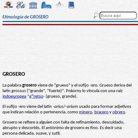
Etimología de GROSERO
GROSERO
La palabra
grosero
viene de "grueso" y el sufijo -ero. Grueso deriva del
latín
grossus
("grande", "fuerte)". Pokorny lo vincula con una raíz
indoeuropea
*
gʷretso
- (grueso, grande).
El sufijo -ero viene del latín -
arius
/-
arium
usado para formar adjetivos
que indican relación o pertenencia, como
minero
,
bracero
y
obrero
.
Grosero se refiere a alguien con falta de refinamiento, descuidado,
abrupto y descortés. El antónimo de grosero es fino. Es decir una
persona delicada, suave, y sutil.