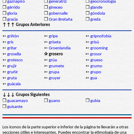
❒
gaznápiro
❒
generatriz
❒
geocronología
❒
gérrido
❒
gineceo
❒
glande
❒
gloria
❒
gobernalle
❒
góndola
❒
gracia
❒
Gran Bretaña
❒
greda
↑↑↑ Grupos Anteriores
➳
griñón
➳
gripe
➳
gripnofobia
➳
gris
➳
griseta
➳
grisú
➳
gritar
➳
Groenlandia
➳
grooming
➳
grosella
✰ grosero
➳
grosor
➳
grotesco
➳
grúa
➳
grueso
➳
grujir
➳
grumete
➳
grumo
➳
gruñir
➳
grupa
➳
grupo
➳
gruta
➳
gruyer
➳
gua
➳
guácala
↓↓↓ Grupos Siguientes
❒
guacamayo
❒
guano
❒
gubia
❒
guisante
Los iconos de la parte superior e inferior de la página te llevarán a otras
secciones útiles e interesantes. Puedes encontrar la etimología de una