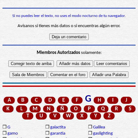
Si no puedes leer el texto, no uses el modo nocturno de tu navegador.
Avísanos si tienes más datos o si encuentras algún error.
Miembros Autorizados
solamente:
G
A
B
C
D
E
F
H
I
J
K
L
M
N
Ñ
O
P
Q
R
S
T
U
V
W
X
Y
Z
❒
G
❒
galactita
❒
Galilea
❒
gamo
❒
garantía
❒
gaslighting