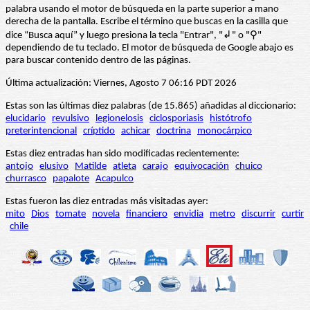
palabra usando el motor de búsqueda en la parte superior a mano
derecha de la pantalla. Escribe el término que buscas en la casilla que
dice “Busca aquí” y luego presiona la tecla "Entrar", "↲" o "⚲"
dependiendo de tu teclado. El motor de búsqueda de Google abajo es
para buscar contenido dentro de las páginas.
Última actualización: Viernes, Agosto 7 06:16 PDT 2026
Estas son las últimas diez palabras (de 15.865) añadidas al diccionario:
elucidario
revulsivo
legionelosis
ciclosporiasis
histótrofo
preterintencional
críptido
achicar
doctrina
monocárpico
Estas diez entradas han sido modificadas recientemente:
antojo
elusivo
Matilde
atleta
carajo
equivocación
chuico
churrasco
papalote
Acapulco
Estas fueron las diez entradas más visitadas ayer:
mito
Dios
tomate
novela
financiero
envidia
metro
discurrir
curtir
chile