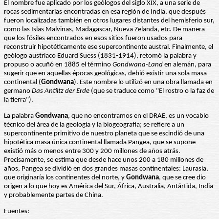
El nombre fue aplicado por los geólogos del siglo XIX, a una serie de
rocas sedimentarias encontradas en esa región de India, que después
fueron localizadas también en otros lugares distantes del hemisferio sur,
como las Islas Malvinas, Madagascar, Nueva Zelanda, etc. De manera
que los fósiles encontrados en esos sitios fueron usados para
reconstruir hipotéticamente ese supercontinente austral. Finalmente, el
geólogo austriaco Eduard Suess (1831-1914), retomó la palabra y
propuso o acuñó en 1885 el término
Gondwana-Land
en alemán, para
sugerir que en aquellas épocas geológicas, debió existir una sola masa
continental (
Gondwana
). Este nombre lo utilizó en una obra llamada en
germano
Das Antiltz der Erde
(que se traduce como "El rostro o la faz de
la tierra").
La palabra
Gondwana
, que no encontramos en el DRAE, es un vocablo
técnico del área de la geología y la biogeografía; se refiere a un
supercontinente primitivo de nuestro planeta que se escindió de una
hipotética masa única continental llamada Pangea, que se supone
existió más o menos entre 300 y 200 millones de años atrás.
Precisamente, se estima que desde hace unos 200 a 180 millones de
años, Pangea se dividió en dos grandes masas continentales: Laurasia,
que originaría los continentes del norte, y
Gondwana
, que se cree dio
origen a lo que hoy es América del Sur, África, Australia, Antártida, India
y probablemente partes de China.
Fuentes: