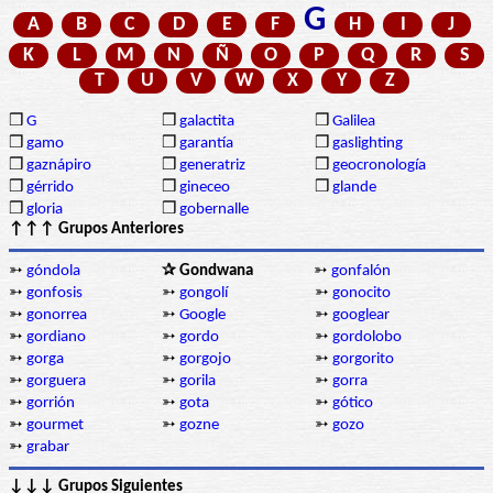
G
A
B
C
D
E
F
H
I
J
K
L
M
N
Ñ
O
P
Q
R
S
T
U
V
W
X
Y
Z
❒
G
❒
galactita
❒
Galilea
❒
gamo
❒
garantía
❒
gaslighting
❒
gaznápiro
❒
generatriz
❒
geocronología
❒
gérrido
❒
gineceo
❒
glande
❒
gloria
❒
gobernalle
↑↑↑ Grupos Anteriores
➳
góndola
✰ Gondwana
➳
gonfalón
➳
gonfosis
➳
gongolí
➳
gonocito
➳
gonorrea
➳
Google
➳
googlear
➳
gordiano
➳
gordo
➳
gordolobo
➳
gorga
➳
gorgojo
➳
gorgorito
➳
gorguera
➳
gorila
➳
gorra
➳
gorrión
➳
gota
➳
gótico
➳
gourmet
➳
gozne
➳
gozo
➳
grabar
↓↓↓ Grupos Siguientes