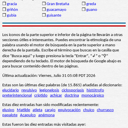
❒
gracia
❒
Gran Bretaña
❒
greda
❒
griñón
❒
guacamayo
❒
guano
❒
gubia
❒
guisante
Los iconos de la parte superior e inferior de la página te llevarán a otras
secciones útiles e interesantes. Puedes encontrar la etimología de una
palabra usando el motor de búsqueda en la parte superior a mano
derecha de la pantalla. Escribe el término que buscas en la casilla que
dice “Busca aquí” y luego presiona la tecla "Entrar", "↲" o "⚲"
dependiendo de tu teclado. El motor de búsqueda de Google abajo es
para buscar contenido dentro de las páginas.
Última actualización: Viernes, Julio 31 05:08 PDT 2026
Estas son las últimas diez palabras (de 15.865) añadidas al diccionario:
elucidario
revulsivo
legionelosis
ciclosporiasis
histótrofo
preterintencional
críptido
achicar
doctrina
monocárpico
Estas diez entradas han sido modificadas recientemente:
elusivo
Matilde
atleta
carajo
equivocación
chuico
churrasco
papalote
Acapulco
anémona
Estas fueron las diez entradas más visitadas ayer: