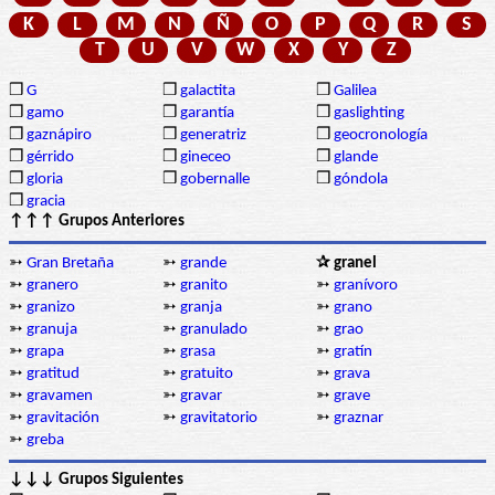
K
L
M
N
Ñ
O
P
Q
R
S
T
U
V
W
X
Y
Z
❒
G
❒
galactita
❒
Galilea
❒
gamo
❒
garantía
❒
gaslighting
❒
gaznápiro
❒
generatriz
❒
geocronología
❒
gérrido
❒
gineceo
❒
glande
❒
gloria
❒
gobernalle
❒
góndola
❒
gracia
↑↑↑ Grupos Anteriores
➳
Gran Bretaña
➳
grande
✰ granel
➳
granero
➳
granito
➳
granívoro
➳
granizo
➳
granja
➳
grano
➳
granuja
➳
granulado
➳
grao
➳
grapa
➳
grasa
➳
gratín
➳
gratitud
➳
gratuito
➳
grava
➳
gravamen
➳
gravar
➳
grave
➳
gravitación
➳
gravitatorio
➳
graznar
➳
greba
↓↓↓ Grupos Siguientes