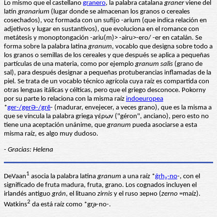
Lo mismo que el castellano
granero
, la palabra catalana
graner
viene del
latín
granarium
(lugar donde se almacenan los granos o cereales
cosechados), voz formada con un sufijo -arium (que indica relación en
adjetivos y lugar en sustantivos), que evoluciona en el romance con
metátesis y monoptongación -ariu(m)> -airu>-ero/ -er en catalán. Se
forma sobre la palabra latina
granum
, vocablo que designa sobre todo a
los granos o semillas de los cereales y que después se aplica a pequeñas
partículas de una materia, como por ejemplo
granum salis
(grano de
sal), para después designar a pequeñas protuberancias inflamadas de la
piel. Se trata de un vocablo técnico agrícola cuya raíz es compartida con
otras lenguas itálicas y célticas, pero que el griego desconoce. Pokorny
por su parte lo relaciona con la misma raíz
indoeuropea
*
ger-/gerƏ-/grē
- (madurar, envejecer, a veces grano), que es la misma a
que se vincula la palabra griega γέρων ("géron", anciano), pero esto no
tiene una aceptación unánime, que
granum
pueda asociarse a esta
misma raíz, es algo muy dudoso.
- Gracias: Helena
1
DeVaan
asocia la palabra latina
granum
a una raíz *
ǵrh₂-no
-, con el
significado de fruta madura, fruta, grano. Los cognados incluyen el
irlandés antiguo
grán
, el lituano
zirnis
y el ruso зерно (
zerno
=maíz).
2
Watkins
da está raíz como *gr̥ǝ-no-.