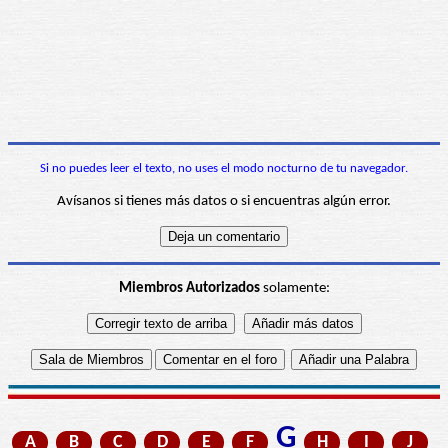
Si no puedes leer el texto, no uses el modo nocturno de tu navegador.
Avísanos si tienes más datos o si encuentras algún error.
Miembros Autorizados
solamente:
G
A
B
C
D
E
F
H
I
J