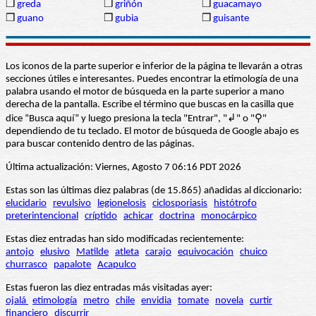
❒
greda
❒
griñón
❒
guacamayo
❒
guano
❒
gubia
❒
guisante
Los iconos de la parte superior e inferior de la página te llevarán a otras
secciones útiles e interesantes. Puedes encontrar la etimología de una
palabra usando el motor de búsqueda en la parte superior a mano
derecha de la pantalla. Escribe el término que buscas en la casilla que
dice “Busca aquí” y luego presiona la tecla "Entrar", "↲" o "⚲"
dependiendo de tu teclado. El motor de búsqueda de Google abajo es
para buscar contenido dentro de las páginas.
Última actualización: Viernes, Agosto 7 06:16 PDT 2026
Estas son las últimas diez palabras (de 15.865) añadidas al diccionario:
elucidario
revulsivo
legionelosis
ciclosporiasis
histótrofo
preterintencional
críptido
achicar
doctrina
monocárpico
Estas diez entradas han sido modificadas recientemente:
antojo
elusivo
Matilde
atleta
carajo
equivocación
chuico
churrasco
papalote
Acapulco
Estas fueron las diez entradas más visitadas ayer:
ojalá
etimología
metro
chile
envidia
tomate
novela
curtir
financiero
discurrir