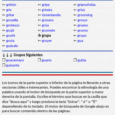
➳
griñón
➳
gripe
➳
gripnofobia
➳
gris
➳
griseta
➳
grisú
➳
gritar
➳
Groenlandia
➳
grooming
➳
grosella
➳
grosero
➳
grosor
➳
grotesco
➳
grúa
➳
grueso
➳
grujir
➳
grumete
➳
grumo
➳
gruñir
✰ grupa
➳
grupo
➳
gruta
➳
gruyer
➳
gua
➳
guácala
↓↓↓ Grupos Siguientes
❒
guacamayo
❒
guano
❒
gubia
❒
guisante
Los iconos de la parte superior e inferior de la página te llevarán a otras
secciones útiles e interesantes. Puedes encontrar la etimología de una
palabra usando el motor de búsqueda en la parte superior a mano
derecha de la pantalla. Escribe el término que buscas en la casilla que
dice “Busca aquí” y luego presiona la tecla "Entrar", "↲" o "⚲"
dependiendo de tu teclado. El motor de búsqueda de Google abajo es
para buscar contenido dentro de las páginas.