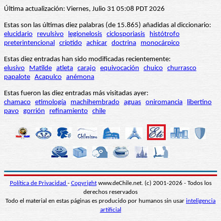
Última actualización: Viernes, Julio 31 05:08 PDT 2026
Estas son las últimas diez palabras (de 15.865) añadidas al diccionario:
elucidario
revulsivo
legionelosis
ciclosporiasis
histótrofo
preterintencional
críptido
achicar
doctrina
monocárpico
Estas diez entradas han sido modificadas recientemente:
elusivo
Matilde
atleta
carajo
equivocación
chuico
churrasco
papalote
Acapulco
anémona
Estas fueron las diez entradas más visitadas ayer:
chamaco
etimología
machihembrado
aguas
oniromancia
libertino
pavo
gorrión
refinamiento
chile
Política de Privacidad
-
Copyright
www.deChile.net. (c) 2001-2026 - Todos los
derechos reservados
Todo el material en estas páginas es producido por humanos sin usar
inteligencia
artificial