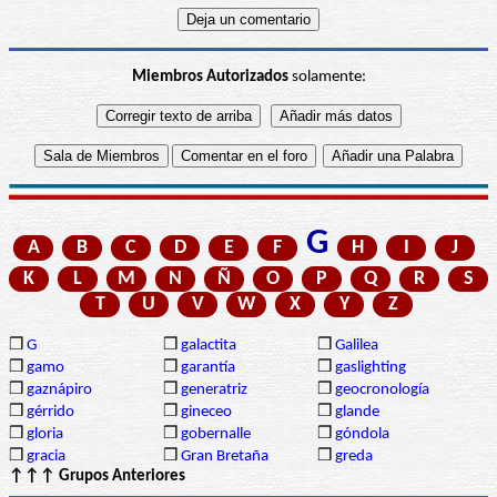
Miembros Autorizados
solamente:
G
A
B
C
D
E
F
H
I
J
K
L
M
N
Ñ
O
P
Q
R
S
T
U
V
W
X
Y
Z
❒
G
❒
galactita
❒
Galilea
❒
gamo
❒
garantía
❒
gaslighting
❒
gaznápiro
❒
generatriz
❒
geocronología
❒
gérrido
❒
gineceo
❒
glande
❒
gloria
❒
gobernalle
❒
góndola
❒
gracia
❒
Gran Bretaña
❒
greda
↑↑↑ Grupos Anteriores