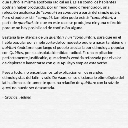
que sufrió la misma apofonía radical en i. Es así como los hablantes
podrían haber producido, por un fenómeno diferenciador, una
refección analógica de *
conquĭri
en
conquĕri
a partir del simple
quĕri
.
Pero si pudo existir *
conquĭri
, también pudo existir *
conquĭritari
, a
partir de
queritari
, sin que en este caso se produjera ninguna refección
porque no hay posibilidad de confusión alguna.
Bastaría la existencia de un
queritari y un
*
conquĭritari
, para que en el
habla popular por simple corte del compuesto pudiera nacer también un
quĭrĭtari /quĭrĭtare
, que luego el pueblo asociaría por etimología popular
con
Quĭrĭtes
, por su absoluta identidad radical. Es una explicación
perfectamente justificable, que además vendría reforzada por el valor
de deplorar o lamentarse con que Apuleyo emplea este verbo.
Pese a todo, no encontramos tal explicación en los grandes
etimologistas del latín, y sólo De Vaan, en su diccionario etimológico del
latín afirma sucintamente que una relación de
quiritare
con la raíz de
queri
no puede ser descartada.
- Gracias: Helena