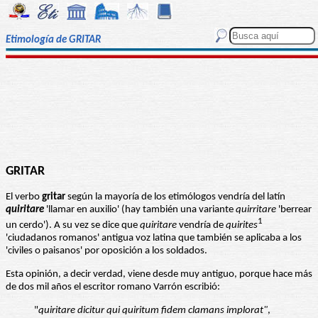
Etimología de GRITAR
GRITAR
El verbo
gritar
según la mayoría de los etimólogos vendría del latín
quiritare
'llamar en auxilio' (hay también una variante
quirritare
'berrear
1
un cerdo'). A su vez se dice que
quiritare
vendría de
quirites
'ciudadanos romanos' antigua voz latina que también se aplicaba a los
'civiles o paisanos' por oposición a los soldados.
Esta opinión, a decir verdad, viene desde muy antiguo, porque hace más
de dos mil años el escritor romano Varrón escribió:
"
quiritare dicitur qui quiritum fidem clamans implorat"
,