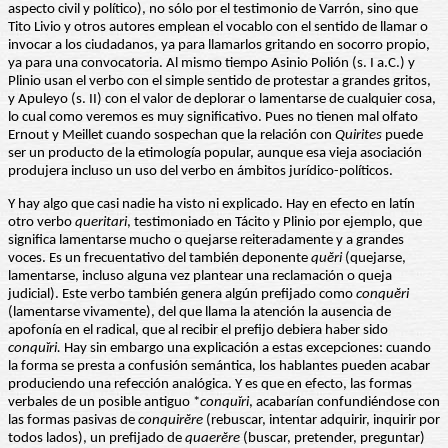
aspecto civil y político), no sólo por el testimonio de Varrón, sino que
Tito Livio y otros autores emplean el vocablo con el sentido de llamar o
invocar a los ciudadanos, ya para llamarlos gritando en socorro propio,
ya para una convocatoria. Al mismo tiempo Asinio Polión (s. I a.C.) y
Plinio usan el verbo con el simple sentido de protestar a grandes gritos,
y Apuleyo (s. II) con el valor de deplorar o lamentarse de cualquier cosa,
lo cual como veremos es muy significativo. Pues no tienen mal olfato
Ernout y Meillet cuando sospechan que la relación con
Quirites
puede
ser un producto de la etimología popular, aunque esa vieja asociación
produjera incluso un uso del verbo en ámbitos jurídico-políticos.
Y hay algo que casi nadie ha visto ni explicado. Hay en efecto en latín
otro verbo
queritari
, testimoniado en Tácito y Plinio por ejemplo, que
significa lamentarse mucho o quejarse reiteradamente y a grandes
voces. Es un frecuentativo del también deponente
quĕri
(quejarse,
lamentarse, incluso alguna vez plantear una reclamación o queja
judicial). Este verbo también genera algún prefijado como
conquĕri
(lamentarse vivamente), del que llama la atención la ausencia de
apofonía en el radical, que al recibir el prefijo debiera haber sido
conquĭri.
Hay sin embargo una explicación a estas excepciones: cuando
la forma se presta a confusión semántica, los hablantes pueden acabar
produciendo una refección analógica. Y es que en efecto, las formas
verbales de un posible antiguo *
conquĭri
, acabarían confundiéndose con
las formas pasivas de
conquirĕre
(rebuscar, intentar adquirir, inquirir por
todos lados), un prefijado de
quaerĕre
(buscar, pretender, preguntar)