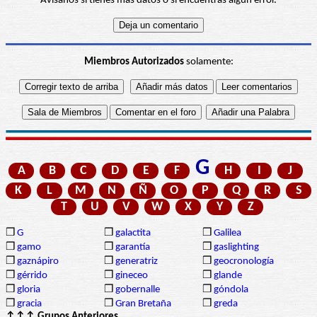
Avísanos si tienes más datos o si encuentras algún error.
Miembros Autorizados
solamente:
G
A
B
C
D
E
F
H
I
J
K
L
M
N
Ñ
O
P
Q
R
S
T
U
V
W
X
Y
Z
❒
G
❒
galactita
❒
Galilea
❒
gamo
❒
garantía
❒
gaslighting
❒
gaznápiro
❒
generatriz
❒
geocronología
❒
gérrido
❒
gineceo
❒
glande
❒
gloria
❒
gobernalle
❒
góndola
❒
gracia
❒
Gran Bretaña
❒
greda
↑↑↑ Grupos Anteriores