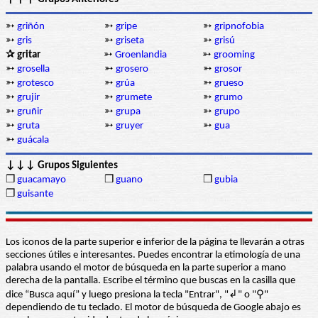
➳
griñón
➳
gripe
➳
gripnofobia
➳
gris
➳
griseta
➳
grisú
✰ gritar
➳
Groenlandia
➳
grooming
➳
grosella
➳
grosero
➳
grosor
➳
grotesco
➳
grúa
➳
grueso
➳
grujir
➳
grumete
➳
grumo
➳
gruñir
➳
grupa
➳
grupo
➳
gruta
➳
gruyer
➳
gua
➳
guácala
↓↓↓ Grupos Siguientes
❒
guacamayo
❒
guano
❒
gubia
❒
guisante
Los iconos de la parte superior e inferior de la página te llevarán a otras
secciones útiles e interesantes. Puedes encontrar la etimología de una
palabra usando el motor de búsqueda en la parte superior a mano
derecha de la pantalla. Escribe el término que buscas en la casilla que
dice “Busca aquí” y luego presiona la tecla "Entrar", "↲" o "⚲"
dependiendo de tu teclado. El motor de búsqueda de Google abajo es