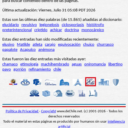
para buscar contenido dentro de las páginas.
Última actualización: Viernes, Julio 31 05:08 PDT 2026
Estas son las últimas diez palabras (de 15.865) añadidas al diccionario:
elucidario
revulsivo
legionelosis
ciclosporiasis
histótrofo
preterintencional
críptido
achicar
doctrina
monocárpico
Estas diez entradas han sido modificadas recientemente:
elusivo
Matilde
atleta
carajo
equivocación
chuico
churrasco
papalote
Acapulco
anémona
Estas fueron las diez entradas más visitadas ayer:
chamaco
etimología
machihembrado
aguas
oniromancia
libertino
pavo
gorrión
refinamiento
chile
Política de Privacidad
-
Copyright
www.deChile.net. (c) 2001-2026 - Todos los
derechos reservados
Todo el material en estas páginas es producido por humanos sin usar
inteligencia
artificial