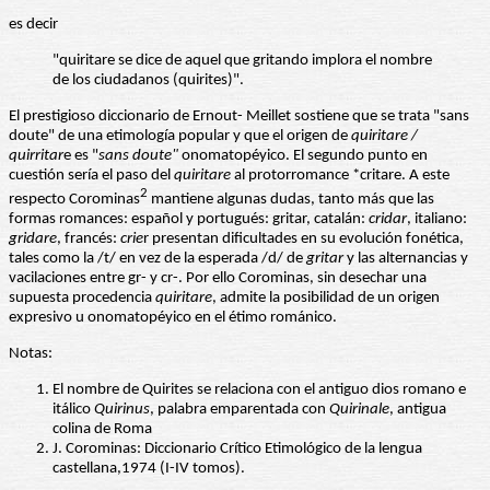
es decir
"quiritare se dice de aquel que gritando implora el nombre
de los ciudadanos (quirites)".
El prestigioso diccionario de Ernout- Meillet sostiene que se trata "sans
doute" de una etimología popular y que el origen de
quiritare /
quirritar
e es "
sans doute"
onomatopéyico. El segundo punto en
cuestión sería el paso del
quiritare
al protorromance *critare. A este
2
respecto Corominas
mantiene algunas dudas, tanto más que las
formas romances: español y portugués: gritar, catalán:
cridar
, italiano:
gridare
, francés:
crie
r presentan dificultades en su evolución fonética,
tales como la /t/ en vez de la esperada /d/ de
gritar
y las alternancias y
vacilaciones entre gr- y cr-. Por ello Corominas, sin desechar una
supuesta procedencia
quiritare
, admite la posibilidad de un origen
expresivo u onomatopéyico en el étimo románico.
Notas:
El nombre de Quirites se relaciona con el antiguo dios romano e
itálico
Quirinus
, palabra emparentada con
Quirinale
, antigua
colina de Roma
J. Corominas: Diccionario Crítico Etimológico de la lengua
castellana,1974 (I-IV tomos).