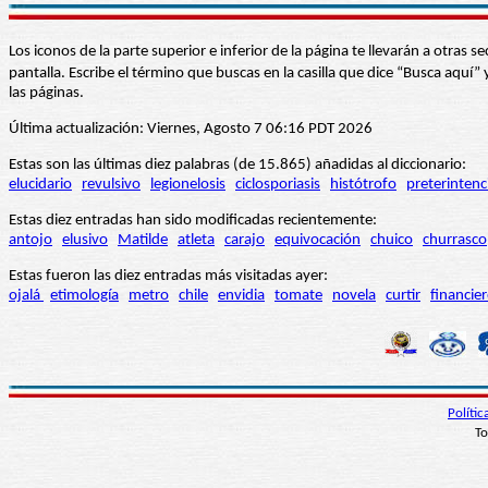
Los iconos de la parte superior e inferior de la página te llevarán a otra
pantalla. Escribe el término que buscas en la casilla que dice “Busca aqu
las páginas.
Última actualización: Viernes, Agosto 7 06:16 PDT 2026
Estas son las últimas diez palabras (de 15.865) añadidas al diccionario:
elucidario
revulsivo
legionelosis
ciclosporiasis
histótrofo
preterintenc
Estas diez entradas han sido modificadas recientemente:
antojo
elusivo
Matilde
atleta
carajo
equivocación
chuico
churrasco
Estas fueron las diez entradas más visitadas ayer:
ojalá
etimología
metro
chile
envidia
tomate
novela
curtir
financie
Políti
To