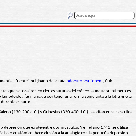
anantial, fuente', originado de la raíz
indoeuropea
*
dhen
-, fluir.
te, que se localizan en ciertas suturas del cráneo, aunque su número es
r o lambdoidea (así llamada por tener una forma semejante a la letra griega
 durante el parto.
leno (130-200 d.C.) y Oribasius (320-400 d.C.), las citan en sus escritos.
 o depresión que existe entre dos músculos. Y en el año 1741, se utiliza
édico o anatómico, hace alusión a la analogía con la pequeña depresión