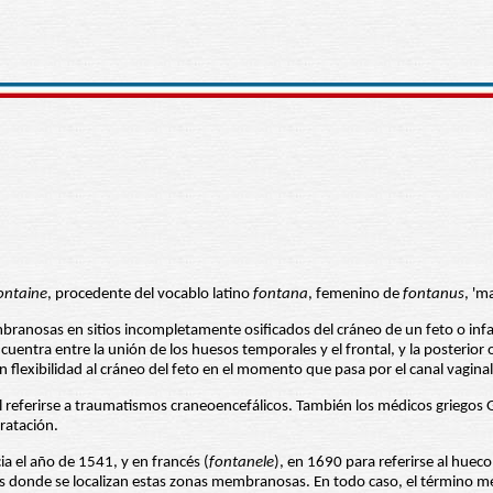
ontaine
, procedente del vocablo latino
fontana
, femenino de
fontanus
, 'm
anosas en sitios incompletamente osificados del cráneo de un feto o infan
ncuentra entre la unión de los huesos temporales y el frontal, y la posterio
an flexibilidad al cráneo del feto en el momento que pasa por el canal vaginal
l referirse a traumatismos craneoencefálicos. También los médicos griegos Ga
ratación.
cia el año de 1541, y en francés (
fontanele
), en 1690 para referirse al hueco
es donde se localizan estas zonas membranosas. En todo caso, el término m