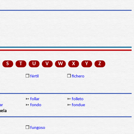
S
T
U
V
W
X
Y
Z
❒
fértil
❒
fichero
➳
follar
➳
folleto
ar
➳
fondo
➳
fondue
nela
❒
fungoso