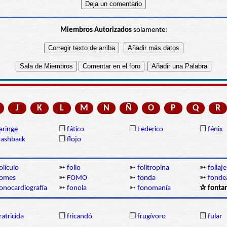
Miembros Autorizados
solamente:
J
K
L
M
N
Ñ
O
P
Q
R
aringe
❒
fático
❒
Federico
❒
fénix
lashback
❒
flojo
olículo
➳
folio
➳
folitropina
➳
follaje
fomes
➳
FOMO
➳
fonda
➳
fonde
onocardiografía
➳
fonola
➳
fonomanía
✰ fonta
ratricida
❒
fricandó
❒
frugívoro
❒
fular