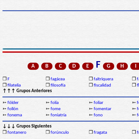
F
A
B
C
D
E
G
H
I
❒
F
❒
fagácea
❒
faltriquera
❒
f
❒
filatelia
❒
filosofía
❒
fiscalidad
❒
f
↑↑↑ Grupos Anteriores
➳
fólder
➳
folía
➳
foliar
➳
f
➳
follón
➳
fome
➳
fomentar
➳
➳
fonema
➳
foniatría
➳
fono
➳
f
↓↓↓ Grupos Siguientes
❒
fontanero
❒
forúnculo
❒
fragata
❒
f