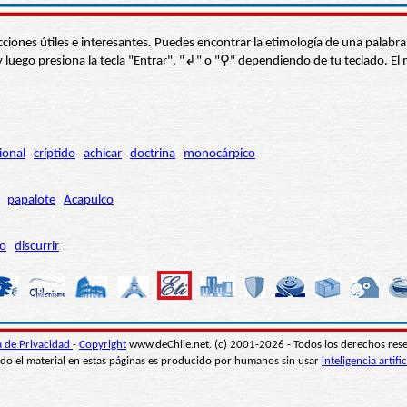
s secciones útiles e interesantes. Puedes encontrar la etimología de una pal
í” y luego presiona la tecla "Entrar", "↲" o "⚲" dependiendo de tu teclado.
ional
críptido
achicar
doctrina
monocárpico
papalote
Acapulco
ro
discurrir
ca de Privacidad
-
Copyright
www.deChile.net. (c) 2001-2026 - Todos los derechos res
do el material en estas páginas es producido por humanos sin usar
inteligencia artific