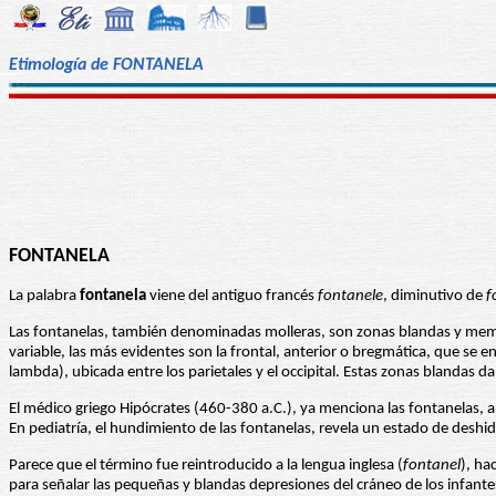
Etimología de FONTANELA
FONTANELA
La palabra
fontanela
viene del antiguo francés
fontanele
, diminutivo de
f
Las fontanelas, también denominadas molleras, son zonas blandas y membr
variable, las más evidentes son la frontal, anterior o bregmática, que se e
lambda), ubicada entre los parietales y el occipital. Estas zonas blandas d
El médico griego Hipócrates (460-380 a.C.), ya menciona las fontanelas, a
En pediatría, el hundimiento de las fontanelas, revela un estado de deshid
Parece que el término fue reintroducido a la lengua inglesa (
fontanel
), ha
para señalar las pequeñas y blandas depresiones del cráneo de los infant