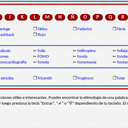
J
K
L
M
N
Ñ
O
P
Q
R
aringe
❒
fático
❒
Federico
❒
fénix
lashback
❒
flojo
olículo
➳
folio
➳
folitropina
➳
follaje
omes
➳
FOMO
➳
fonda
➳
fonde
onocardiografía
➳
fonola
➳
fonomanía
➳
fonta
ratricida
❒
fricandó
❒
frugívoro
❒
fular
s secciones útiles e interesantes. Puedes encontrar la etimología de una pal
í” y luego presiona la tecla "Entrar", "↲" o "⚲" dependiendo de tu teclado.