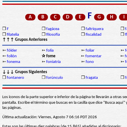
F
A
B
C
D
E
G
H
I
❒
F
❒
fagácea
❒
faltriquera
❒
f
❒
filatelia
❒
filosofía
❒
fiscalidad
❒
f
↑↑↑ Grupos Anteriores
➳
fólder
➳
folía
➳
foliar
➳
f
➳
follón
✰ fome
➳
fomentar
➳
f
➳
fonema
➳
foniatría
➳
fono
➳
f
↓↓↓ Grupos Siguientes
❒
fontanero
❒
forúnculo
❒
fragata
❒
f
Los iconos de la parte superior e inferior de la página te llevarán a otra
pantalla. Escribe el término que buscas en la casilla que dice “Busca aqu
las páginas.
Última actualización: Viernes, Agosto 7 06:16 PDT 2026
Estas son las últimas diez palabras (de 15.865) añadidas al diccionario: