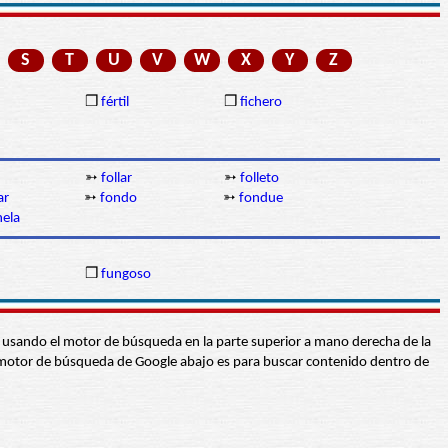
S
T
U
V
W
X
Y
Z
❒
fértil
❒
fichero
➳
follar
➳
folleto
ar
➳
fondo
➳
fondue
nela
❒
fungoso
abra usando el motor de búsqueda en la parte superior a mano derecha de la
 El motor de búsqueda de Google abajo es para buscar contenido dentro de