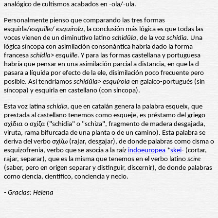
analógico de cultismos acabados en -ola/-ula.
Personalmente pienso que comparando las tres formas
esquirla/
esquille
/
esquírola
, la conclusión más lógica es que todas las
voces vienen de un diminutivo latino
schidŭla
, de la voz
schidia
. Una
lógica síncopa con asimilación consonántica habría dado la forma
francesa
schidla
>
esquille
. Y para las formas castellana y portuguesa
habría que pensar en una asimilación parcial a distancia, en que la d
pasara a líquida por efecto de la ele, disimilación poco frecuente pero
posible. Así tendríamos
schidŭla
>
esquírola
en galaico-portugués (sin
síncopa) y esquirla en castellano (con síncopa).
Esta voz latina
schidia
, que en catalán genera la palabra esqueix, que
prestada al castellano tenemos como esqueje, es préstamo del griego
σχίδια o σχίζα ("schidia" o "schiza", fragmento de madera desgajada,
viruta, rama bifurcada de una planta o de un camino). Esta palabra se
deriva del verbo σχίζω (rajar, desgajar), de donde palabras como cisma o
esquizofrenia, verbo que se asocia a la raíz
indoeuropea
*
skei
- (cortar,
rajar, separar), que es la misma que tenemos en el verbo latino
scīre
(saber, pero en origen separar y distinguir, discernir), de donde palabras
como ciencia, científico, conciencia y necio.
- Gracias: Helena