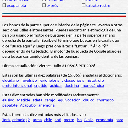
❒
eutrofización
❒
exabrupto
❒
exento
❒
exoplaneta
❒
exprés
❒
extraterrestre
Los iconos de la parte superior e inferior de la página te llevarán a otras
secciones útiles e interesantes. Puedes encontrar la etimología de una
palabra usando el motor de búsqueda en la parte superior a mano
derecha de la pantalla. Escribe el término que buscas en la casilla que
dice “Busca aquí” y luego presiona la tecla "Entrar", "↲" o "⚲"
dependiendo de tu teclado. El motor de búsqueda de Google abajo es
para buscar contenido dentro de las páginas.
Última actualización: Viernes, Julio 31 05:08 PDT 2026
Estas son las últimas diez palabras (de 15.865) añadidas al diccionario:
elucidario
revulsivo
legionelosis
ciclosporiasis
histótrofo
preterintencional
críptido
achicar
doctrina
monocárpico
Estas diez entradas han sido modificadas recientemente:
elusivo
Matilde
atleta
carajo
equivocación
chuico
churrasco
papalote
Acapulco
anémona
Estas fueron las diez entradas más visitadas ayer:
Torá
etimología
arma
chile
anti
metro
ico
Biblia
economía
para