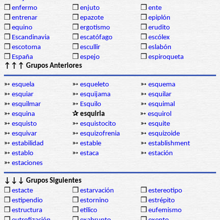
❒
enfermo
❒
enjuto
❒
ente
❒
entrenar
❒
epazote
❒
epiplón
❒
equino
❒
ergotismo
❒
erudito
❒
Escandinavia
❒
escatófago
❒
escólex
❒
escotoma
❒
escullir
❒
eslabón
❒
España
❒
espejo
❒
espiroqueta
↑↑↑ Grupos Anteriores
➳
esquela
➳
esqueleto
➳
esquema
➳
esquiar
➳
esquijama
➳
esquilar
➳
esquilmar
➳
Esquilo
➳
esquimal
➳
esquina
✰ esquirla
➳
esquirol
➳
esquisto
➳
esquistocito
➳
esquite
➳
esquivar
➳
esquizofrenia
➳
esquizoide
➳
estabilidad
➳
estable
➳
establishment
➳
establo
➳
estaca
➳
estación
➳
estaciones
↓↓↓ Grupos Siguientes
❒
estacte
❒
estarvación
❒
estereotipo
❒
estipendio
❒
estornino
❒
estrépito
❒
estructura
❒
etílico
❒
eufemismo