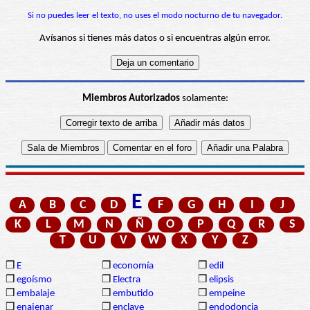
Si no puedes leer el texto, no uses el modo nocturno de tu navegador.
Avísanos si tienes más datos o si encuentras algún error.
Miembros Autorizados
solamente:
E
A
B
C
D
F
G
H
I
J
K
L
M
N
Ñ
O
P
Q
R
S
T
U
V
W
X
Y
Z
❒
E
❒
economía
❒
edil
❒
egoísmo
❒
Electra
❒
elipsis
❒
embalaje
❒
embutido
❒
empeine
❒
enajenar
❒
enclave
❒
endodoncia