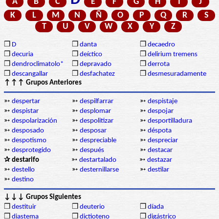
D
A
B
C
E
F
G
H
I
J
K
L
M
N
Ñ
O
P
Q
R
S
T
U
V
W
X
Y
Z
❒
D
❒
danta
❒
decaedro
❒
decuria
❒
deíctico
❒
delirium tremens
❒
dendroclimatolo*
❒
depravado
❒
derrota
❒
descangallar
❒
desfachatez
❒
desmesuradamente
↑↑↑ Grupos Anteriores
➳
despertar
➳
despilfarrar
➳
despistaje
➳
despistar
➳
desplomar
➳
despojar
➳
despolarización
➳
despolitizar
➳
desportilladura
➳
desposado
➳
desposar
➳
déspota
➳
despotismo
➳
despreciable
➳
despreciar
➳
desprotegido
➳
después
➳
destacar
✰ destarifo
➳
destartalado
➳
destazar
➳
destello
➳
desternillarse
➳
destilar
➳
destino
↓↓↓ Grupos Siguientes
❒
destituir
❒
deuterio
❒
díada
❒
diastema
❒
dictioteno
❒
digástrico