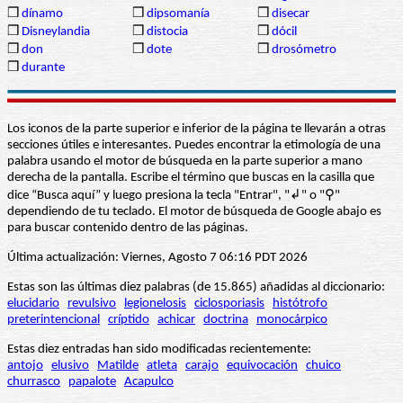
❒
dínamo
❒
dipsomanía
❒
disecar
❒
Disneylandia
❒
distocia
❒
dócil
❒
don
❒
dote
❒
drosómetro
❒
durante
Los iconos de la parte superior e inferior de la página te llevarán a otras
secciones útiles e interesantes. Puedes encontrar la etimología de una
palabra usando el motor de búsqueda en la parte superior a mano
derecha de la pantalla. Escribe el término que buscas en la casilla que
dice “Busca aquí” y luego presiona la tecla "Entrar", "↲" o "⚲"
dependiendo de tu teclado. El motor de búsqueda de Google abajo es
para buscar contenido dentro de las páginas.
Última actualización: Viernes, Agosto 7 06:16 PDT 2026
Estas son las últimas diez palabras (de 15.865) añadidas al diccionario:
elucidario
revulsivo
legionelosis
ciclosporiasis
histótrofo
preterintencional
críptido
achicar
doctrina
monocárpico
Estas diez entradas han sido modificadas recientemente:
antojo
elusivo
Matilde
atleta
carajo
equivocación
chuico
churrasco
papalote
Acapulco