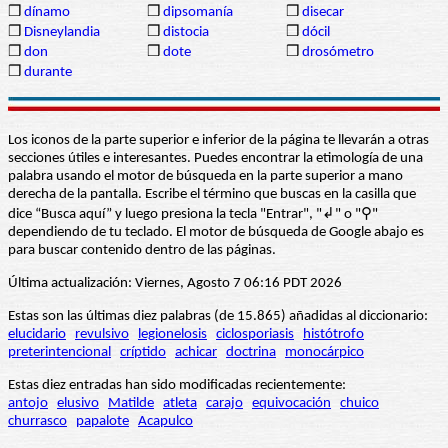
❒
dínamo
❒
dipsomanía
❒
disecar
❒
Disneylandia
❒
distocia
❒
dócil
❒
don
❒
dote
❒
drosómetro
❒
durante
Los iconos de la parte superior e inferior de la página te llevarán a otras
secciones útiles e interesantes. Puedes encontrar la etimología de una
palabra usando el motor de búsqueda en la parte superior a mano
derecha de la pantalla. Escribe el término que buscas en la casilla que
dice “Busca aquí” y luego presiona la tecla "Entrar", "↲" o "⚲"
dependiendo de tu teclado. El motor de búsqueda de Google abajo es
para buscar contenido dentro de las páginas.
Última actualización: Viernes, Agosto 7 06:16 PDT 2026
Estas son las últimas diez palabras (de 15.865) añadidas al diccionario:
elucidario
revulsivo
legionelosis
ciclosporiasis
histótrofo
preterintencional
críptido
achicar
doctrina
monocárpico
Estas diez entradas han sido modificadas recientemente:
antojo
elusivo
Matilde
atleta
carajo
equivocación
chuico
churrasco
papalote
Acapulco