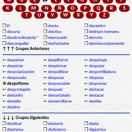
A
B
C
E
F
G
H
I
J
K
L
M
N
Ñ
O
P
Q
R
S
T
U
V
W
X
Y
Z
❒
D
❒
danta
❒
decaedro
❒
decuria
❒
deíctico
❒
delirium tremens
❒
dendroclimatolo*
❒
depravado
❒
derrota
❒
descangallar
❒
desfachatez
❒
desmesuradamente
↑↑↑ Grupos Anteriores
➳
despertar
➳
despilfarrar
➳
despistaje
➳
despistar
➳
desplomar
➳
despojar
➳
despolarización
➳
despolitizar
➳
desportilladura
➳
desposado
➳
desposar
➳
déspota
✰ despotismo
➳
despreciable
➳
despreciar
➳
desprotegido
➳
después
➳
destacar
➳
destarifo
➳
destartalado
➳
destazar
➳
destello
➳
desternillarse
➳
destilar
➳
destino
↓↓↓ Grupos Siguientes
❒
destituir
❒
deuterio
❒
díada
❒
diastema
❒
dictioteno
❒
digástrico