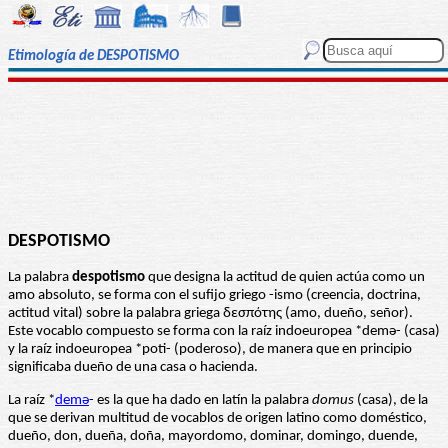
Etimología de DESPOTISMO
DESPOTISMO
La palabra
despotismo
que designa la actitud de quien actúa como un
amo absoluto, se forma con el sufijo griego -ismo (creencia, doctrina,
actitud vital) sobre la palabra griega δεσπότης (amo, dueño, señor).
Este vocablo compuesto se forma con la raíz indoeuropea *demə- (casa)
y la raíz indoeuropea *poti- (poderoso), de manera que en principio
significaba dueño de una casa o hacienda.
La raíz *
demə
- es la que ha dado en latín la palabra
domus
(casa), de la
que se derivan multitud de vocablos de origen latino como doméstico,
dueño, don, dueña, doña, mayordomo, dominar, domingo, duende,